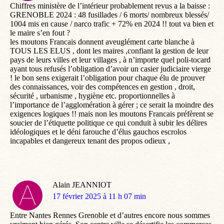
Chiffres ministère de l’intérieur probablement revus a la baisse :
GRENOBLE 2024 : 48 fusillades / 6 morts/ nombreux blessés/
1004 mis en cause / narco trafic + 72% en 2024 !! tout va bien et
le maire s’en fout ?
les moutons Francais donnent aveuglément carte blanche à
TOUS LES ELUS , dont les maires ,confiant la gestion de leur
pays de leurs villes et leur villages , à n’importe quel poli-tocard
ayant tous refusés l’obligation d’avoir un casier judiciaire vierge
! le bon sens exigerait l’obligation pour chaque élu de prouver
des connaissances, voir des compétences en gestion , droit,
sécurité , urbanisme , hygiène etc. proportionnelles à
l’importance de l’agglomération à gérer ; ce serait la moindre des
exigences logiques !! mais non les moutons Francais préfèrent se
soucier de l’étiquette politique ce qui conduit à subir les délires
idéologiques et le déni farouche d’élus gauchos escrolos
incapables et dangereux tenant des propos odieux ,
Alain JEANNIOT
dit
17 février 2025 à 11 h 07 min
:
Entre Nantes Rennes Grenoble et d’autres encore nous sommes