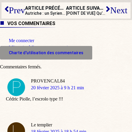
ARTICLE PRÉCÉDENT
ARTICLE SUIVANT
Prev
Next
Autriche : un Syrien tue au couteau dans la rue un garçon de 14 ans
[POINT DE VUE] Qu’est-ce qu’être français : Xavier Bertrand a sa petite idée…
VOS COMMENTAIRES
Me connecter
M'inscrire à l'espace commentaire
Charte d'utilisation des commentaires
Commentaires fermés.
PROVENCAL84
dit
20 février 2025 à 9 h 21 min
:
Cédric Piolle, l’escrolo type !!!
Le templier
dit
18 février 2025 à 18 h 54 min