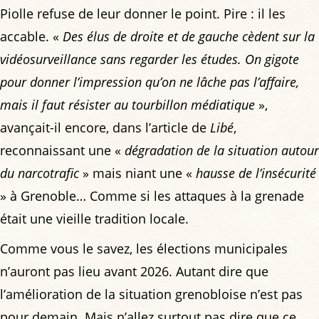
Piolle refuse de leur donner le point. Pire : il les
accable. «
Des élus de droite et de gauche cèdent sur la
vidéosurveillance sans regarder les études. On gigote
pour donner l’impression qu’on ne lâche pas l’affaire,
mais il faut résister au tourbillon médiatique
»,
avançait-il encore, dans l’article de
Libé
,
reconnaissant une «
dégradation de la situation autour
du narcotrafic
» mais niant une «
hausse de l’insécurité
» à Grenoble… Comme si les attaques à la grenade
était une vieille tradition locale.
Comme vous le savez, les élections municipales
n’auront pas lieu avant 2026. Autant dire que
l’amélioration de la situation grenobloise n’est pas
pour demain. Mais n’allez surtout pas dire que ce