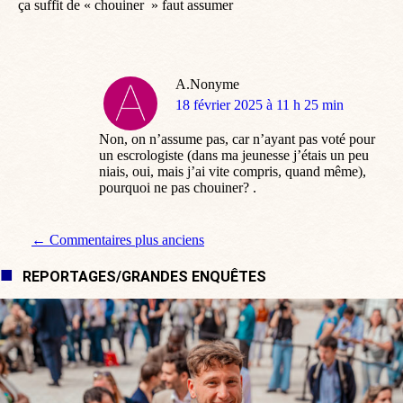
ça suffit de « chouiner » faut assumer
A.Nonyme
dit
18 février 2025 à 11 h 25 min
:
Non, on n’assume pas, car n’ayant pas voté pour
un escrologiste (dans ma jeunesse j’étais un peu
niais, oui, mais j’ai vite compris, quand même),
pourquoi ne pas chouiner? .
Navigation de commentaire
← Commentaires plus anciens
REPORTAGES/GRANDES ENQUÊTES