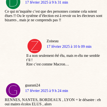
dit
17 février 2025 à 9 h 31 min
:
Ce qui m’inquiète c’est que des personnes comme cela soient
élues !! Ou le système d’élection est à revoir ou les électeurs sont
bizarres , mais je ne comprends pas !!
Zoiseau
dit
17 février 2025 à 10 h 09 min
:
Il a non seulement été élu, mais re-élu me semble
t’il !
Rire c’est comme Macron…
guarani24
dit
17 février 2025 à 9 h 24 min
:
RENNES, NANTES, BORDEAUX , LYON = le désastre : eh
oui maires écolos ELUS , alors