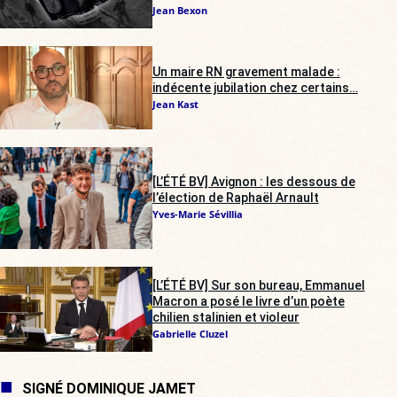
Jean Bexon
Un maire RN gravement malade :
indécente jubilation chez certains…
Jean Kast
[L’ÉTÉ BV] Avignon : les dessous de
l’élection de Raphaël Arnault
Yves-Marie Sévillia
[L’ÉTÉ BV] Sur son bureau, Emmanuel
Macron a posé le livre d’un poète
chilien stalinien et violeur
Gabrielle Cluzel
SIGNÉ DOMINIQUE JAMET