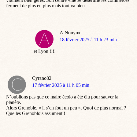
vraiment bien gérés. Son centre ville se désertifie les commerces
ferment de plus en plus mais tout va bien.
A.Nonyme
dit
18 février 2025 à 11 h 23 min
:
et Lyon !!!!
Cyrano82
dit
17 février 2025 à 11 h 05 min
:
N’oublions pas que ce maire écolo a été élu pour sauver la
planète.
Alors Grenoble, « il s’en fout un peu ». Quoi de plus normal ?
Que les Grenoblois assument !