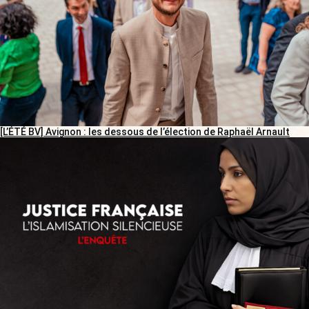
[L’ÉTÉ BV] Avignon : les dessous de l’élection de Raphaël Arnault