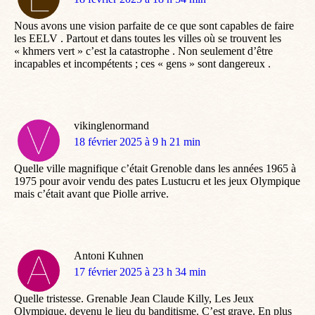
:
Nous avons une vision parfaite de ce que sont capables de faire
les EELV . Partout et dans toutes les villes où se trouvent les
« khmers vert » c’est la catastrophe . Non seulement d’être
incapables et incompétents ; ces « gens » sont dangereux .
vikinglenormand
dit
18 février 2025 à 9 h 21 min
:
Quelle ville magnifique c’était Grenoble dans les années 1965 à
1975 pour avoir vendu des pates Lustucru et les jeux Olympique
mais c’était avant que Piolle arrive.
Antoni Kuhnen
dit
17 février 2025 à 23 h 34 min
:
Quelle tristesse. Grenable Jean Claude Killy, Les Jeux
Olympique, devenu le lieu du banditisme. C’est grave. En plus