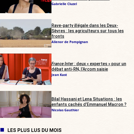
Gabrielle Cluzel
Rave-party illégale dans les Deux-
Sèvres : les agriculteurs sur tous les
fronts
Alienor de Pompignan
France Inter
: deux « expertes » pour un
débat anti-RN, l’Arcom saisie
Jean Kast
Bilal Hassani et Lena Situations : les
enfants cachés d’Emmanuel Macron ?
Nicolas Gauthier
LES PLUS LUS DU MOIS