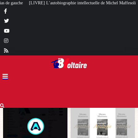
aphie intellectuelle de Michel Maffesoli
Pour regagner son influence en Af