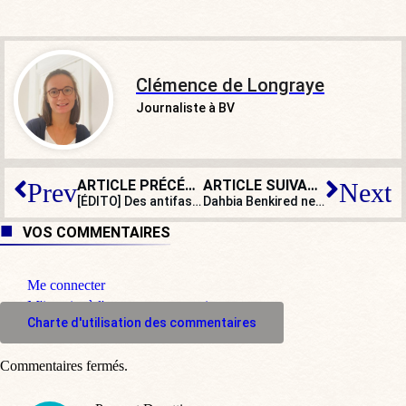
Clémence de Longraye
Journaliste à BV
ARTICLE PRÉCÉDENT
ARTICLE SUIVANT
Prev
Next
[ÉDITO] Des antifas et des scouts
Dahbia Benkired ne fait pas appel de sa condamnation à la perpétuité incompressible
VOS COMMENTAIRES
Me connecter
M'inscrire à l'espace commentaire
Charte d'utilisation des commentaires
Commentaires fermés.