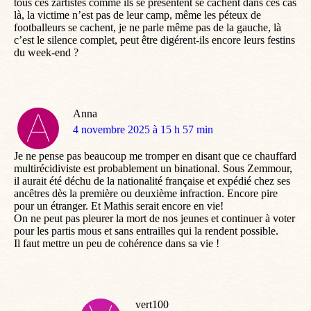
tous ces zartistes comme ils se présentent se cachent dans ces cas
là, la victime n’est pas de leur camp, même les péteux de
footballeurs se cachent, je ne parle même pas de la gauche, là
c’est le silence complet, peut être digérent-ils encore leurs festins
du week-end ?
Anna
dit
4 novembre 2025 à 15 h 57 min
:
Je ne pense pas beaucoup me tromper en disant que ce chauffard
multirécidiviste est probablement un binational. Sous Zemmour,
il aurait été déchu de la nationalité française et expédié chez ses
ancêtres dès la première ou deuxième infraction. Encore pire
pour un étranger. Et Mathis serait encore en vie!
On ne peut pas pleurer la mort de nos jeunes et continuer à voter
pour les partis mous et sans entrailles qui la rendent possible.
Il faut mettre un peu de cohérence dans sa vie !
vert100