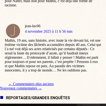
pour Nahel, mais non pour Mathis, c’est déjà une forme de
racisme.
jean-luc06
dit
4 novembre 2025 à 11 h 56 min
:
Mathis, 19 ans, sans histoire, avec toute la vie devant lui, est une
énième victime des lâchetés accumulées depuis 40 ans. Celui qui
l’a tué voit déjà ses actes relativisés par certains députés : Ce
serait la faute du protoxyde d’azote, qu’il faudrait mieux
réglementer… Evidemment, il fallait y penser ! Mathis est parti
pour toujours et pour ses parents, c’est perpète ! Pensons à eux
et que Mathis repose en paix. Au paradis des victimes
innocentes, il y a trop de monde… Ne les oublions pas.
Navigation de commentaire
← Commentaires plus anciens
Nouveaux commentaires →
REPORTAGES/GRANDES ENQUÊTES