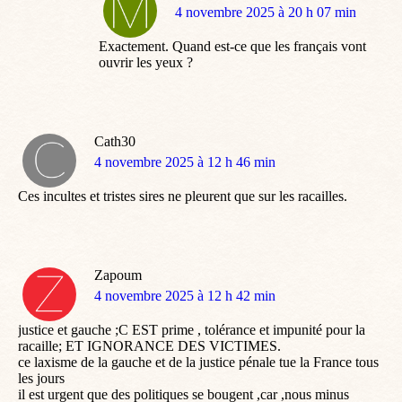
dit
4 novembre 2025 à 20 h 07 min
:
Exactement. Quand est-ce que les français vont
ouvrir les yeux ?
Cath30
dit
4 novembre 2025 à 12 h 46 min
:
Ces incultes et tristes sires ne pleurent que sur les racailles.
Zapoum
dit
4 novembre 2025 à 12 h 42 min
:
justice et gauche ;C EST prime , tolérance et impunité pour la
racaille; ET IGNORANCE DES VICTIMES.
ce laxisme de la gauche et de la justice pénale tue la France tous
les jours
il est urgent que des politiques se bougent ,car ,nous minus