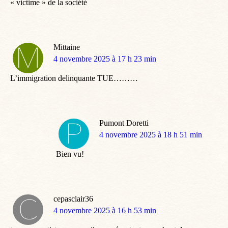
« victime » de la société
Mittaine
dit
4 novembre 2025 à 17 h 23 min
:
L’immigration delinquante TUE………
Pumont Doretti
dit
4 novembre 2025 à 18 h 51 min
:
Bien vu!
cepasclair36
dit
4 novembre 2025 à 16 h 53 min
: