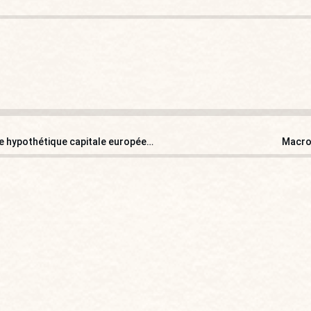
Macron chez les… « dépités » européens : l’illusion d’une hypothétique capitale européenne à Strasbourg?
Macro