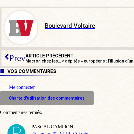
Boulevard Voltaire
ARTICLE PRÉCÉDENT
Prev
VOS COMMENTAIRES
Me connecter
M'inscrire à l'espace commentaire
Charte d'utilisation des commentaires
Commentaires fermés.
PASCAL CAMPION
dit
25 janvier 2022 à 12 h 34 min