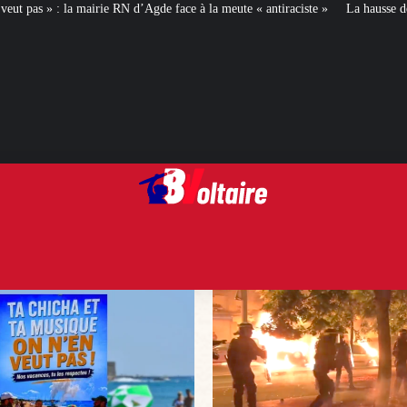
N d’Agde face à la meute « antiraciste »
La hausse de la taxe attentat va au