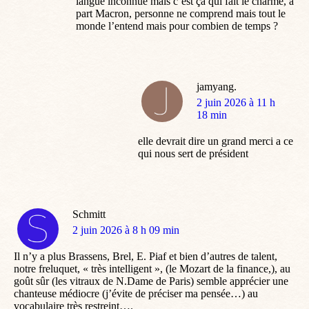
langue inconnue mais c’est ça qui fait le charme, à
part Macron, personne ne comprend mais tout le
monde l’entend mais pour combien de temps ?
jamyang.
dit
2 juin 2026 à 11 h
:
18 min
elle devrait dire un grand merci a ce
qui nous sert de président
Schmitt
dit
2 juin 2026 à 8 h 09 min
:
Il n’y a plus Brassens, Brel, E. Piaf et bien d’autres de talent,
notre freluquet, « très intelligent », (le Mozart de la finance,), au
goût sûr (les vitraux de N.Dame de Paris) semble apprécier une
chanteuse médiocre (j’évite de préciser ma pensée…) au
vocabulaire très restreint….