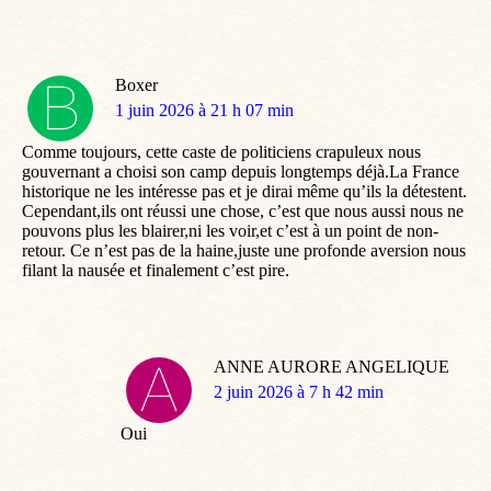
Boxer
dit
1 juin 2026 à 21 h 07 min
:
Comme toujours, cette caste de politiciens crapuleux nous
gouvernant a choisi son camp depuis longtemps déjà.La France
historique ne les intéresse pas et je dirai même qu’ils la détestent.
Cependant,ils ont réussi une chose, c’est que nous aussi nous ne
pouvons plus les blairer,ni les voir,et c’est à un point de non-
retour. Ce n’est pas de la haine,juste une profonde aversion nous
filant la nausée et finalement c’est pire.
ANNE AURORE ANGELIQUE
dit
2 juin 2026 à 7 h 42 min
:
Oui