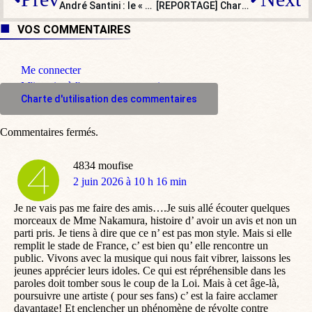
André Santini : le « vieux briscard » à l’humour vache nous a quittés
[REPORTAGE] Chartres : ce que cherchent les pèlerins venus de France et d’Europe
VOS COMMENTAIRES
Me connecter
M'inscrire à l'espace commentaire
Charte d'utilisation des commentaires
Commentaires fermés.
4834 moufise
dit
2 juin 2026 à 10 h 16 min
:
Je ne vais pas me faire des amis….Je suis allé écouter quelques
morceaux de Mme Nakamura, histoire d’ avoir un avis et non un
parti pris. Je tiens à dire que ce n’ est pas mon style. Mais si elle
remplit le stade de France, c’ est bien qu’ elle rencontre un
public. Vivons avec la musique qui nous fait vibrer, laissons les
jeunes apprécier leurs idoles. Ce qui est répréhensible dans les
paroles doit tomber sous le coup de la Loi. Mais à cet âge-là,
poursuivre une artiste ( pour ses fans) c’ est la faire acclamer
davantage! Et enclencher un phénomène de révolte contre