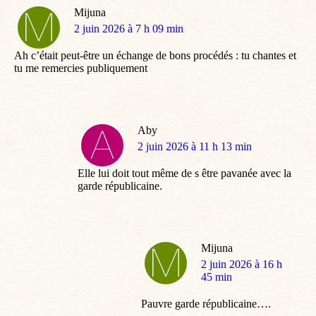
Mijuna
dit
2 juin 2026 à 7 h 09 min
:
Ah c’était peut-être un échange de bons procédés : tu chantes et
tu me remercies publiquement
Aby
dit
2 juin 2026 à 11 h 13 min
:
Elle lui doit tout même de s être pavanée avec la
garde républicaine.
Mijuna
dit
2 juin 2026 à 16 h
:
45 min
Pauvre garde républicaine….