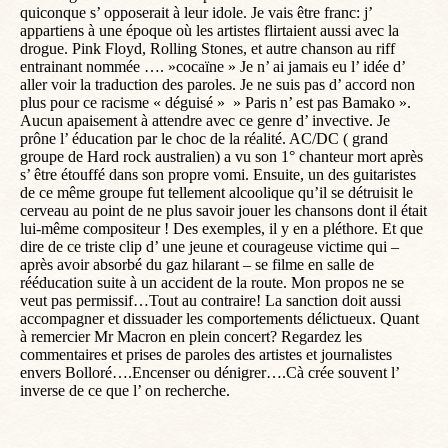
quiconque s’ opposerait à leur idole. Je vais être franc: j’
appartiens à une époque où les artistes flirtaient aussi avec la
drogue. Pink Floyd, Rolling Stones, et autre chanson au riff
entrainant nommée …. »cocaïne » Je n’ ai jamais eu l’ idée d’
aller voir la traduction des paroles. Je ne suis pas d’ accord non
plus pour ce racisme « déguisé » » Paris n’ est pas Bamako ».
Aucun apaisement à attendre avec ce genre d’ invective. Je
prône l’ éducation par le choc de la réalité. AC/DC ( grand
groupe de Hard rock australien) a vu son 1° chanteur mort après
s’ être étouffé dans son propre vomi. Ensuite, un des guitaristes
de ce même groupe fut tellement alcoolique qu’il se détruisit le
cerveau au point de ne plus savoir jouer les chansons dont il était
lui-même compositeur ! Des exemples, il y en a pléthore. Et que
dire de ce triste clip d’ une jeune et courageuse victime qui –
après avoir absorbé du gaz hilarant – se filme en salle de
rééducation suite à un accident de la route. Mon propos ne se
veut pas permissif…Tout au contraire! La sanction doit aussi
accompagner et dissuader les comportements délictueux. Quant
à remercier Mr Macron en plein concert? Regardez les
commentaires et prises de paroles des artistes et journalistes
envers Bolloré….Encenser ou dénigrer….Cà crée souvent l’
inverse de ce que l’ on recherche.