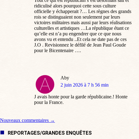
Tout ce qui est républicain s’est désormais sali et
ridiculisé alors pourquoi cette sous culture
officielle y échapperait ?… Les règnes des grands
rois se distinguaient non seulement par leurs
victoires militaires mais aussi par leurs réalisations
culturelles et artistiques …La république étant ce
qu’elle est n’a pu engendrer que ce que nous
avons vu et entendu ..Et cela ne date pas de ces
J.O . Revisionnez le défilé de Jean Paul Goude
pour le Bicentenaire ….
Aby
dit
2 juin 2026 à 7 h 56 min
:
J avais honte pour la garde républicaine.! Honte
pour la France.
Navigation de commentaire
Nouveaux commentaires →
REPORTAGES/GRANDES ENQUÊTES