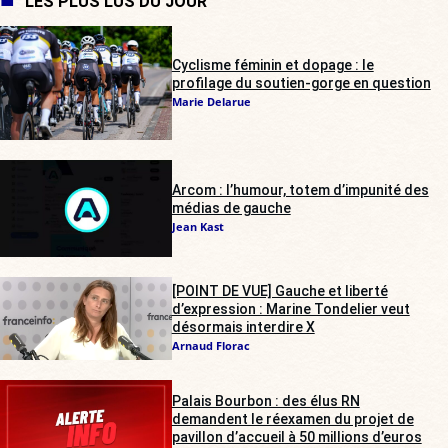
LES PLUS LUS DU JOUR
Cyclisme féminin et dopage : le
profilage du soutien-gorge en question
Marie Delarue
Arcom : l’humour, totem d’impunité des
médias de gauche
Jean Kast
[POINT DE VUE] Gauche et liberté
d’expression : Marine Tondelier veut
désormais interdire X
Arnaud Florac
Palais Bourbon : des élus RN
demandent le réexamen du projet de
pavillon d’accueil à 50 millions d’euros