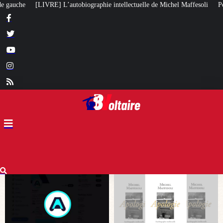
ectuelle de Michel Maffesoli
Pour regagner son influence en Afrique, le Qu