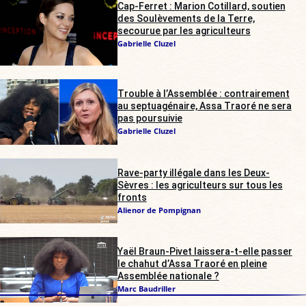
Cap-Ferret : Marion Cotillard, soutien
des Soulèvements de la Terre,
secourue par les agriculteurs
Gabrielle Cluzel
Trouble à l’Assemblée : contrairement
au septuagénaire, Assa Traoré ne sera
pas poursuivie
Gabrielle Cluzel
Rave-party illégale dans les Deux-
Sèvres : les agriculteurs sur tous les
fronts
Alienor de Pompignan
Yaël Braun-Pivet laissera-t-elle passer
le chahut d’Assa Traoré en pleine
Assemblée nationale ?
Marc Baudriller