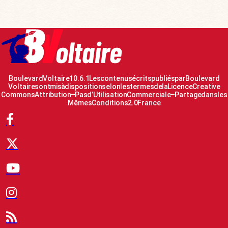
Boulevard Voltaire 10.6.1 Les contenus écrits publiés par Boulevard
Voltaire sont mis à disposition selon les termes de la Licence Creative
Commons Attribution – Pas d’Utilisation Commerciale – Partage dans les
Mêmes Conditions 2.0 France