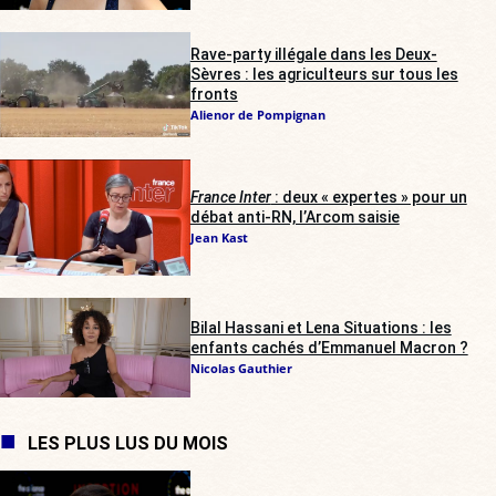
Rave-party illégale dans les Deux-
Sèvres : les agriculteurs sur tous les
fronts
Alienor de Pompignan
France Inter
: deux « expertes » pour un
débat anti-RN, l’Arcom saisie
Jean Kast
Bilal Hassani et Lena Situations : les
enfants cachés d’Emmanuel Macron ?
Nicolas Gauthier
LES PLUS LUS DU MOIS