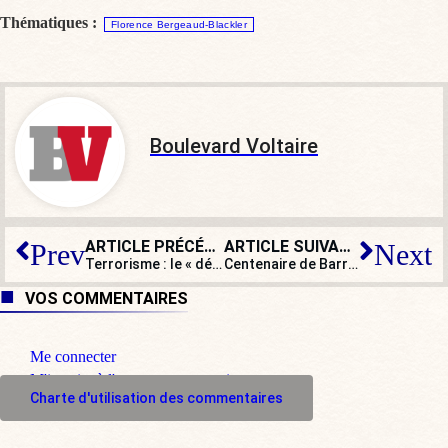
Thématiques :
Florence Bergeaud-Blackler
Boulevard Voltaire
ARTICLE PRÉCÉDENT
ARTICLE SUIVANT
Prev
Next
Terrorisme : le « déséquilibrisme », ou le déni par la psychiatrie
Centenaire de Barrès : messages posthumes à une jeunesse française déracinée
VOS COMMENTAIRES
Me connecter
M'inscrire à l'espace commentaire
Charte d'utilisation des commentaires