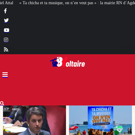
ue, on n’en veut pas » : la mairie RN d’Agde face à la meute « antiraciste »