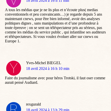
dit
18 avril 2024 à 16 h 11 min
:
A tous les médias que je ne lis plus et n’écoute plus( medias
conventionnels et peu convaincants…) je regarde depuis 5 ans
maintenant cnews, pour être bien informé, avoir des analyses
politiques dignes , sans manipulations et d’une profondeur à
toute épreuve ; on se sent un téléspectateur pris au sérieux, pas
comme les médias du service public , qui infantilise ses auditeurs
et téléspectateurs. Si vous voulez évoluer aller sur cnews ou
Europe 1.
Yves-Michel BIEGEL
dit
18 avril 2024 à 16 h 10 min
:
Faire du journalisme avec pour héros Trotski, il faut oser comme
aurait pensé Audiard.
rexgurald
dit
18 avril 2024 à 13 h 29 min