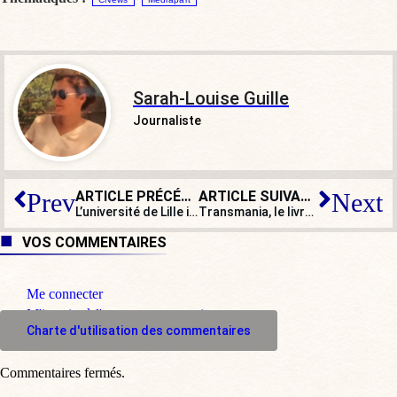
Sarah-Louise Guille
Journaliste
ARTICLE PRÉCÉDENT
ARTICLE SUIVANT
Prev
Next
L’université de Lille interdit la conférence de Mélenchon sur la Palestine
Transmania, le livre que la mairie de Paris veut interdire de publicité !
VOS COMMENTAIRES
Me connecter
M'inscrire à l'espace commentaire
Charte d'utilisation des commentaires
Commentaires fermés.