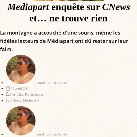
Mediapart
enquête sur
CNews
et… ne trouve rien
La montagne a accouché d'une souris, même les
fidèles lecteurs de Médiapart ont dû rester sur leur
faim.
Sarah-Louise Guille
17 avril 2024
Articles
,
Polémiques
CNews
,
Mediapart
Sarah-Louise Guille