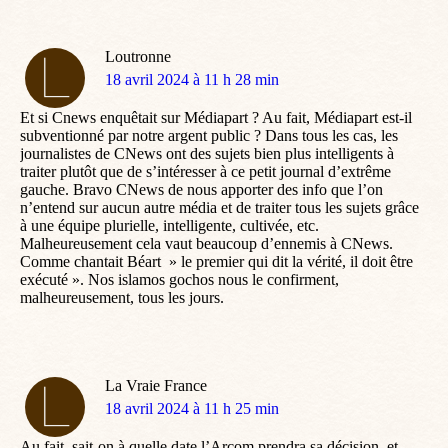
Loutronne
dit
18 avril 2024 à 11 h 28 min
:
Et si Cnews enquêtait sur Médiapart ? Au fait, Médiapart est-il
subventionné par notre argent public ? Dans tous les cas, les
journalistes de CNews ont des sujets bien plus intelligents à
traiter plutôt que de s’intéresser à ce petit journal d’extrême
gauche. Bravo CNews de nous apporter des info que l’on
n’entend sur aucun autre média et de traiter tous les sujets grâce
à une équipe plurielle, intelligente, cultivée, etc.
Malheureusement cela vaut beaucoup d’ennemis à CNews.
Comme chantait Béart » le premier qui dit la vérité, il doit être
exécuté ». Nos islamos gochos nous le confirment,
malheureusement, tous les jours.
La Vraie France
dit
18 avril 2024 à 11 h 25 min
:
Au fait, sait-on à quelle date l’Arcom prendra sa décision, et