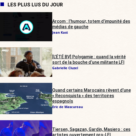
LES PLUS LUS DU JOUR
Arcom : l’humour, totem d’impunité des
médias de gauche
Jean Kast
[L’ÉTÉ BV] Polygamie : quand la vérité
sort de la bouche d’une militante LFI
Gabrielle Cluzel
Quand certains Marocains rêvent d’une
« Reconquista » des territoires
espagnols
Eric de Mascureau
Tiersen, Sagazan, Gardin, Masiero : ces
artistes ouvertement pro-LFI