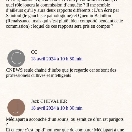
quel rôle jouera la commission d’enquête ? Il me semble
d’ailleurs qu’il y aura deux rapports différents : L’un écrit par
Saintoul (le gauchiste pathologique) et Quentin Bataillon
(Renaissance, mais qui s’est plutôt bien comporté pendant cette
commission) ; lequel de ces rapports sera pris en compte ?
CC
dit
18 avril 2024 à 10 h 50 min
:
CNEWS seule chaîne d’infos que je regarde car se sont des
professionels cultivés et intelligents
Jack CHEVALIER
dit
18 avril 2024 à 10 h 30 min
:
Médiapart a accouché d’un souris, ou serait-ce d’un rat parigots
?
Et encore c’est top d’honneur que de comparer Médiapart à une