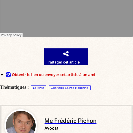
Partager cet article
Obtenir le lien ou envoyer cet article à un ami
Thématiques :
Loi Avia
Conflans-Sainte-Honorine
Me Frédéric Pichon
Avocat