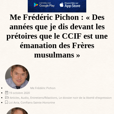
Me Frédéric Pichon : « Des
années que je dis devant les
prétoires que le CCIF est une
émanation des Frères
musulmans »
Me Frédéric Pichon
19 octobre 2020
Articles
,
Audio
,
Entretiens/Réactions
,
Le dossier noir de la liberté d'expression
Loi Avia
,
Conflans-Sainte-Honorine