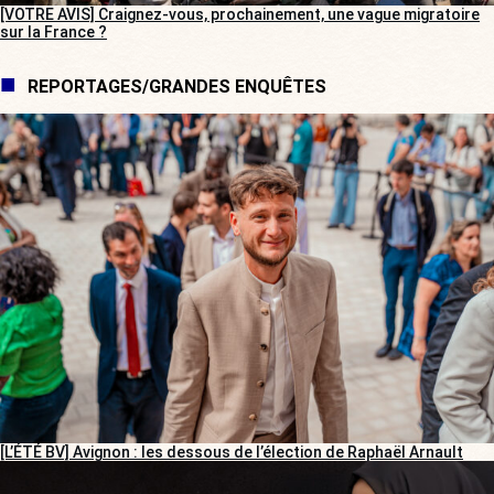
[VOTRE AVIS] Craignez-vous, prochainement, une vague migratoire
sur la France ?
REPORTAGES/GRANDES ENQUÊTES
[L’ÉTÉ BV] Avignon : les dessous de l’élection de Raphaël Arnault