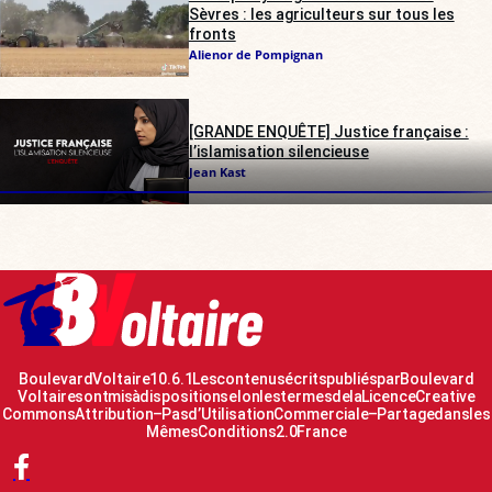
Sèvres : les agriculteurs sur tous les
fronts
Alienor de Pompignan
[GRANDE ENQUÊTE] Justice française :
l’islamisation silencieuse
Jean Kast
Boulevard Voltaire 10.6.1 Les contenus écrits publiés par Boulevard
Voltaire sont mis à disposition selon les termes de la Licence Creative
Commons Attribution – Pas d’Utilisation Commerciale – Partage dans les
Mêmes Conditions 2.0 France