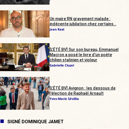
Un maire RN gravement malade :
indécente jubilation chez certains…
Jean Kast
[L’ÉTÉ BV] Sur son bureau, Emmanuel
Macron a posé le livre d’un poète
chilien stalinien et violeur
Gabrielle Cluzel
[L’ÉTÉ BV] Avignon : les dessous de
l’élection de Raphaël Arnault
Yves-Marie Sévillia
SIGNÉ DOMINIQUE JAMET