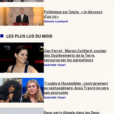
Polémique sur Ceuta : « le discours
d’un roi »
Etienne Lombard
LES PLUS LUS DU MOIS
Cap-Ferret : Marion Cotillard, soutien
des Soulèvements de la Terre,
secourue par les agriculteurs
Gabrielle Cluzel
Trouble à l’Assemblée : contrairement
au septuagénaire, Assa Traoré ne sera
pas poursuivie
Gabrielle Cluzel
Rave-party illégale dans les Deux-