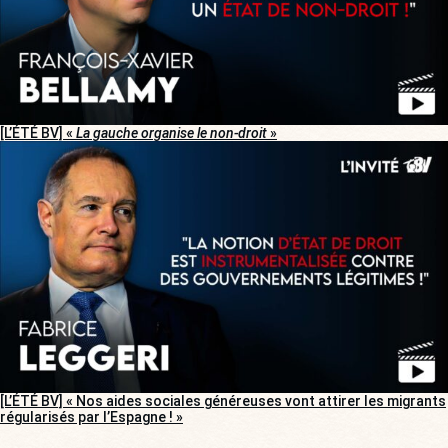
[L’ÉTÉ BV] «
La gauche organise le non-droit
»
[L’ÉTÉ BV] « Nos aides sociales généreuses vont attirer les migrants
régularisés par l’Espagne ! »