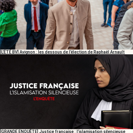
[L’ÉTÉ BV] Avignon : les dessous de l’élection de Raphaël Arnault
[GRANDE ENQUÊTE] Justice française : l’islamisation silencieuse