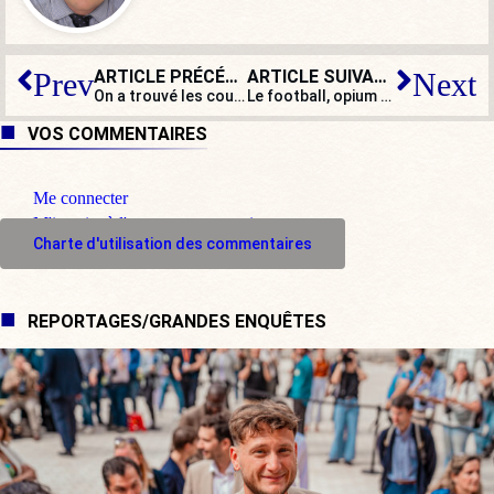
ARTICLE PRÉCÉDENT
ARTICLE SUIVANT
Prev
Next
e
On a trouvé les coupables : les réseaux sociaux !
Le football, opium du 21
siècle
VOS COMMENTAIRES
Me connecter
M'inscrire à l'espace commentaire
Charte d'utilisation des commentaires
REPORTAGES/GRANDES ENQUÊTES