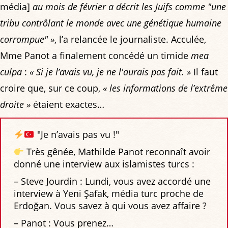
média]
au mois de février a décrit les Juifs comme "une
tribu contrôlant le monde avec une génétique humaine
corrompue" »
, l’a relancée le journaliste. Acculée,
Mme Panot a finalement concédé un timide
mea
culpa
:
« Si je l’avais vu, je ne l'aurais pas fait. »
Il faut
croire que, sur ce coup,
« les informations de l’extrême
droite »
étaient exactes…
"Je n’avais pas vu !"
Très gênée, Mathilde Panot reconnaît avoir
donné une interview aux islamistes turcs :
– ​Steve Jourdin : Lundi, vous avez accordé une
interview à Yeni Şafak, média turc proche de
Erdoğan. Vous savez à qui vous avez affaire ?
– Panot : Vous prenez…