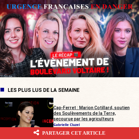
LES PLUS LUS DE LA SEMAINE
Cap-Ferret : Marion Cotillard, soutien
des Soulèvements de la Terre,
secourue par les agriculteurs
Gabrielle Cluzel
PARTAGER CET ARTICLE