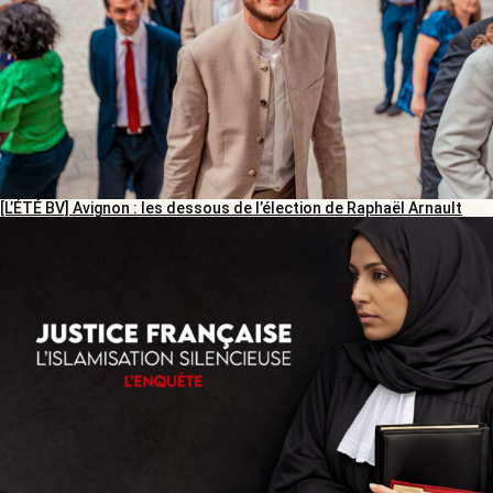
[L’ÉTÉ BV] Avignon : les dessous de l’élection de Raphaël Arnault