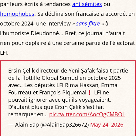
par leurs écrits à tendances
antisémites
ou
homophobes
. Sa déclinaison française a accordé, en
octobre 2024, une interview
«
sans filtre
»
à
l'humoriste Dieudonné... Bref, ce journal n'aurait
rien pour déplaire à une certaine partie de l’électorat
LFI.
Ersin Çelik directeur de Yeni Şafak faisait partie
de la flottille Global Sumud en octobre 2025
avec.. Les députés LFI Rima Hassan, Emma
Fourreau et François Piquemal
LFI ne
pouvait ignorer avec qui ils voyageaient.
D'autant plus que Ersin Çelik s'est fait
remarquer en…
pic.twitter.com/AocOgCMBOL
— Alain Sap (@AlainSap326672)
May 24, 2026