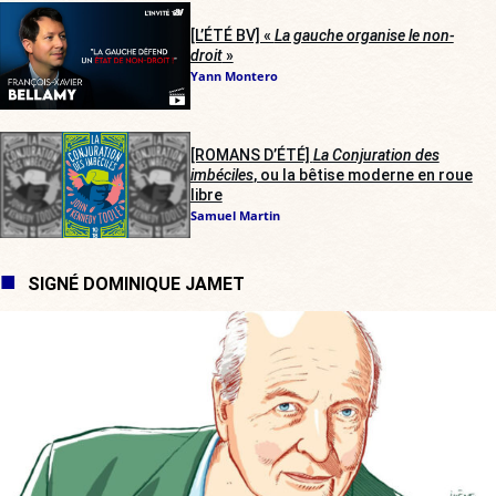
[L’ÉTÉ BV] «
La gauche organise le non-
droit
»
Yann Montero
[ROMANS D’ÉTÉ]
La Conjuration des
imbéciles
, ou la bêtise moderne en roue
libre
Samuel Martin
SIGNÉ DOMINIQUE JAMET