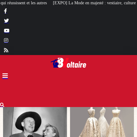
 La Mode en majesté : vestiaire, culture et diplomatie au royaume de Siam