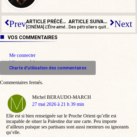
ARTICLE PRÉCÉDENT
ARTICLE SUIVANT
Prev
Next
[CINÉMA]
L’Être aimé
, la nouvelle pépite de Rodrigo Sor
Des pétroliers quittent la France : bientôt une pénurie de carburant ?
VOS COMMENTAIRES
Me connecter
M'inscrire à l'espace commentaire
Charte d'utilisation des commentaires
Commentaires fermés.
Michel BERAUDO-MARCH
dit
27 mai 2026 à 21 h 39 min
:
Elle est si bien renseignée sur le Proche Orient qu’elle est
incapable de situer la Palestine dur une carte. Peu importe
d’ailleurs puisque ses partisans sont aussi menteurs ou ignorants
qu’elle.