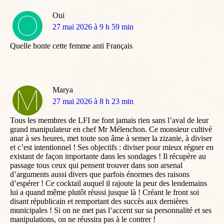
Oui
dit
27 mai 2026 à 9 h 59 min
:
Quelle honte cette femme anti Français
Marya
dit
27 mai 2026 à 8 h 23 min
:
Tous les membres de LFI ne font jamais rien sans l’aval de leur
grand manipulateur en chef Mr Mélenchon. Ce monsieur cultivé
anar à ses heures, met toute son âme à semer la zizanie, à diviser
et c’est intentionnel ! Ses objectifs : diviser pour mieux régner en
existant de façon importante dans les sondages ! Il récupère au
passage tous ceux qui pensent trouver dans son arsenal
d’arguments aussi divers que parfois énormes des raisons
d’espérer ! Ce cocktail auquel il rajoute la peur des lendemains
lui a quand même plutôt réussi jusque là ! Créant le front soi
disant républicain et remportant des succès aux dernières
municipales ! Si on ne met pas l’accent sur sa personnalité et ses
manipulations, on ne réussira pas à le contrer !