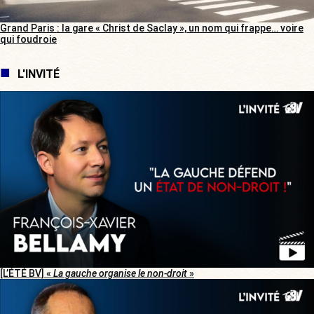
Grand Paris : la gare « Christ de Saclay », un nom qui frappe… voire
qui foudroie
L'INVITÉ
[L’ÉTÉ BV] «
La gauche organise le non-droit
»