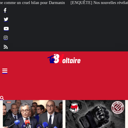
rmanin
[ENQUÊTE] Nos nouvelles révélations sur le meurtre de Quentin com