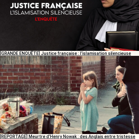
[GRANDE ENQUÊTE] Justice française : l’islamisation silencieuse
[REPORTAGE] Meurtre d’Henry Nowak : des Anglais entre tristesse