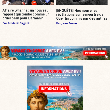
Affaire Lyhanna : un nouveau
[ENQUÊTE] Nos nouvelles
rapport qui tombe comme un
révélations sur le meurtre de
cruel bilan pour Darmanin
Quentin commis par des antifas
Par
Frédéric Sirgant
Par
Jean Bexon