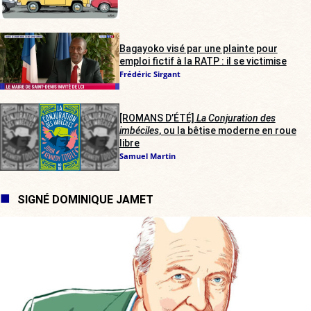
Bagayoko visé par une plainte pour
emploi fictif à la RATP : il se victimise
Frédéric Sirgant
[ROMANS D’ÉTÉ]
La Conjuration des
imbéciles
, ou la bêtise moderne en roue
libre
Samuel Martin
SIGNÉ DOMINIQUE JAMET