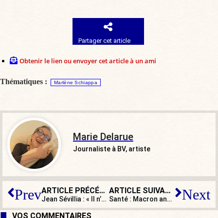
Partager cet article
Obtenir le lien ou envoyer cet article à un ami
Thématiques :
Marlène Schiappa
Marie Delarue
Journaliste à BV, artiste
ARTICLE PRÉCÉDENT
ARTICLE SUIVANT
Prev
Next
Jean Sévillia : « Il n’y a pas plus Français que Louis de Funès et Lino Ventura ! »
Santé : Macron annonce deux projets ambitieux
VOS COMMENTAIRES