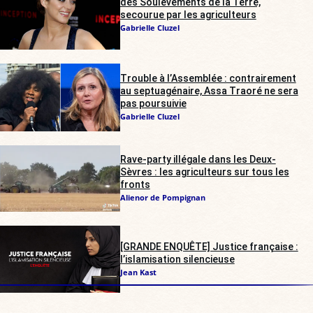
des Soulèvements de la Terre,
secourue par les agriculteurs
Gabrielle Cluzel
Trouble à l’Assemblée : contrairement
au septuagénaire, Assa Traoré ne sera
pas poursuivie
Gabrielle Cluzel
Rave-party illégale dans les Deux-
Sèvres : les agriculteurs sur tous les
fronts
Alienor de Pompignan
[GRANDE ENQUÊTE] Justice française :
l’islamisation silencieuse
Jean Kast