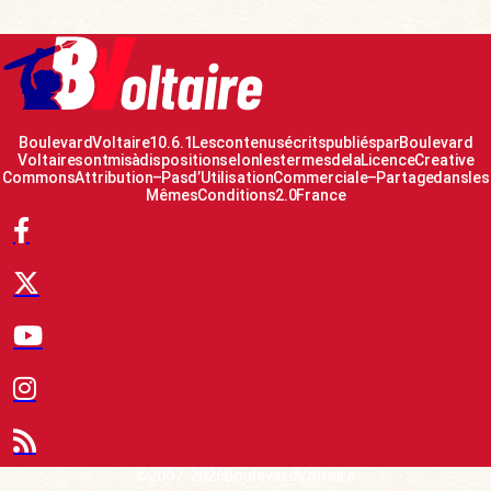
Boulevard Voltaire 10.6.1 Les contenus écrits publiés par Boulevard
Voltaire sont mis à disposition selon les termes de la Licence Creative
Commons Attribution – Pas d’Utilisation Commerciale – Partage dans les
Mêmes Conditions 2.0 France
© 2007-2026 Boulevard Voltaire