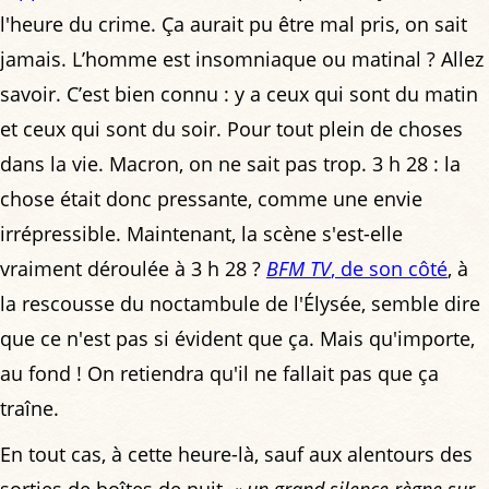
l'heure du crime. Ça aurait pu être mal pris, on sait
jamais. L’homme est insomniaque ou matinal ? Allez
savoir. C’est bien connu : y a ceux qui sont du matin
et ceux qui sont du soir. Pour tout plein de choses
dans la vie. Macron, on ne sait pas trop. 3 h 28 : la
chose était donc pressante, comme une envie
irrépressible. Maintenant, la scène s'est-elle
vraiment déroulée à 3 h 28 ?
BFM TV
, de son côté
, à
la rescousse du noctambule de l'Élysée, semble dire
que ce n'est pas si évident que ça. Mais qu'importe,
au fond ! On retiendra qu'il ne fallait pas que ça
traîne.
En tout cas, à cette heure-là, sauf aux alentours des
sorties de boîtes de nuit,
« un grand silence règne sur