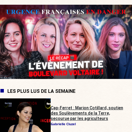
LES PLUS LUS DE LA SEMAINE
Cap-Ferret : Marion Cotillard, soutien
des Soulèvements de la Terre,
secourue par les agriculteurs
Gabrielle Cluzel