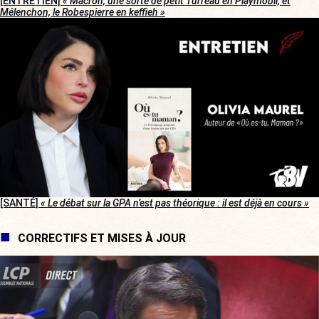
[ENTRETIEN]
« Macron, une sorte de petit Turreau en Playmobil, et
Mélenchon, le Robespierre en keffieh »
[SANTÉ]
« Le débat sur la GPA n’est pas théorique : il est déjà en cours »
CORRECTIFS ET MISES À JOUR