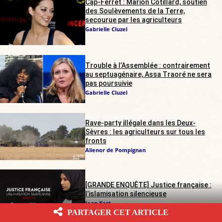
Cap-Ferret : Marion Cotillard, soutien
des Soulèvements de la Terre,
secourue par les agriculteurs
Gabrielle Cluzel
Trouble à l’Assemblée : contrairement
au septuagénaire, Assa Traoré ne sera
pas poursuivie
Gabrielle Cluzel
Rave-party illégale dans les Deux-
Sèvres : les agriculteurs sur tous les
fronts
Alienor de Pompignan
[GRANDE ENQUÊTE] Justice française :
l’islamisation silencieuse
Jean Kast
Capture d'écran
PARTAGER CET ARTICLE