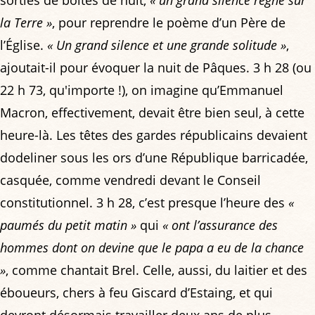
la Terre »
, pour reprendre le poème d’un Père de
l’Église.
« Un grand silence et une grande solitude »
,
ajoutait-il pour évoquer la nuit de Pâques. 3 h 28 (ou
22 h 73, qu'importe !), on imagine qu’Emmanuel
Macron, effectivement, devait être bien seul, à cette
heure-là. Les têtes des gardes républicains devaient
dodeliner sous les ors d’une République barricadée,
casquée, comme vendredi devant le Conseil
constitutionnel. 3 h 28, c’est presque l’heure des
«
paumés du petit matin »
qui
« ont l’assurance des
hommes dont on devine que le papa a eu de la chance
»
, comme chantait Brel. Celle, aussi, du laitier et des
éboueurs, chers à feu Giscard d’Estaing, et qui
devront désormais travailler deux ans de plus…