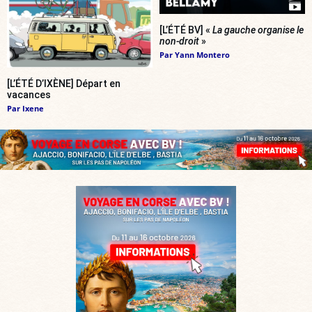
[L’ÉTÉ BV] «
La gauche organise le
non-droit
»
Par
Yann Montero
[L’ÉTÉ D’IXÈNE] Départ en
vacances
Par
Ixene