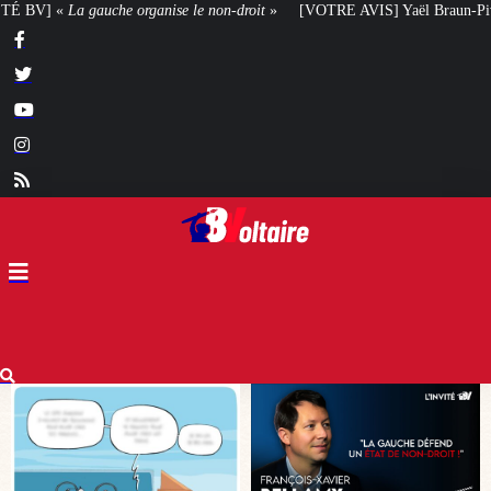
-droit
»
[VOTRE AVIS] Yaël Braun-Pivet doit-elle renoncer à son projet arc