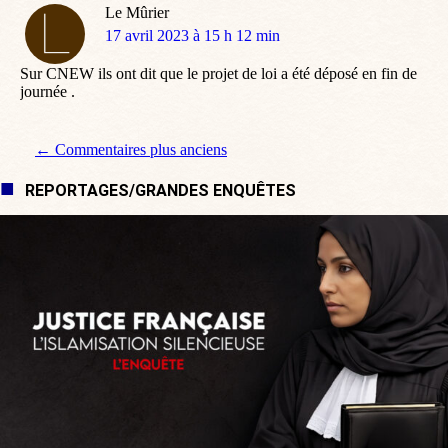
Le Mûrier
dit
17 avril 2023 à 15 h 12 min
:
Sur CNEW ils ont dit que le projet de loi a été déposé en fin de
journée .
Navigation de commentaire
← Commentaires plus anciens
REPORTAGES/GRANDES ENQUÊTES