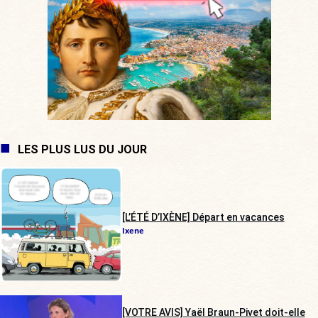
LES PLUS LUS DU JOUR
[L’ÉTÉ D’IXÈNE] Départ en vacances
Ixene
[VOTRE AVIS] Yaël Braun-Pivet doit-elle