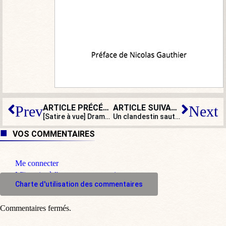
ARTICLE PRÉCÉDENT
ARTICLE SUIVANT
Prev
Next
[Satire à vue] Drame écossais : il refuse de dire s’il est enceinte
Un clandestin saute sur des voitures puis se masturbe devant une policière
VOS COMMENTAIRES
Me connecter
M'inscrire à l'espace commentaire
Charte d'utilisation des commentaires
Commentaires fermés.