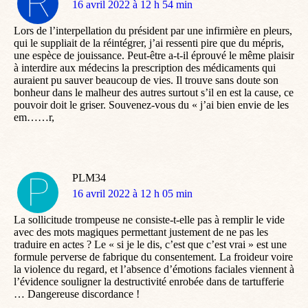
dit
16 avril 2022 à 12 h 54 min
:
Lors de l’interpellation du président par une infirmière en pleurs,
qui le suppliait de la réintégrer, j’ai ressenti pire que du mépris,
une espèce de jouissance. Peut-être a-t-il éprouvé le même plaisir
à interdire aux médecins la prescription des médicaments qui
auraient pu sauver beaucoup de vies. Il trouve sans doute son
bonheur dans le malheur des autres surtout s’il en est la cause, ce
pouvoir doit le griser. Souvenez-vous du « j’ai bien envie de les
em……r,
PLM34
dit
16 avril 2022 à 12 h 05 min
:
La sollicitude trompeuse ne consiste-t-elle pas à remplir le vide
avec des mots magiques permettant justement de ne pas les
traduire en actes ? Le « si je le dis, c’est que c’est vrai » est une
formule perverse de fabrique du consentement. La froideur voire
la violence du regard, et l’absence d’émotions faciales viennent à
l’évidence souligner la destructivité enrobée dans de tartufferie
… Dangereuse discordance !