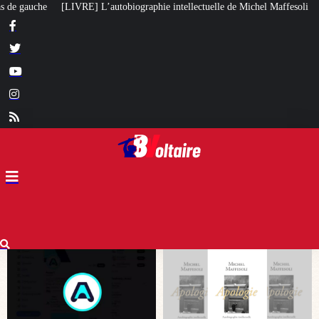
phie intellectuelle de Michel Maffesoli
Pour regagner son influence en Af