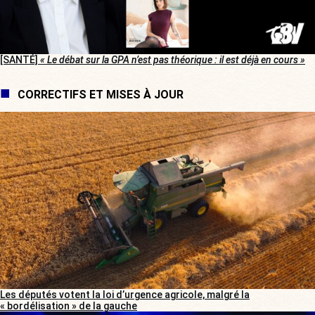
[SANTÉ]
« Le débat sur la GPA n’est pas théorique : il est déjà en cours »
CORRECTIFS ET MISES À JOUR
Les députés votent la loi d’urgence agricole, malgré la
« bordélisation » de la gauche