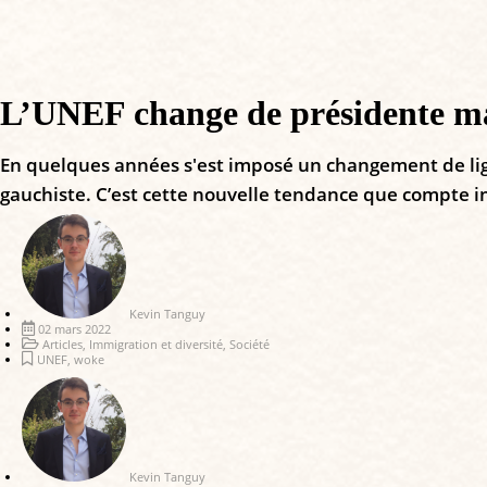
L’UNEF change de présidente mai
En quelques années s'est imposé un changement de lig
gauchiste. C’est cette nouvelle tendance que compte i
Kevin Tanguy
02 mars 2022
Articles
,
Immigration et diversité
,
Société
UNEF
,
woke
Kevin Tanguy