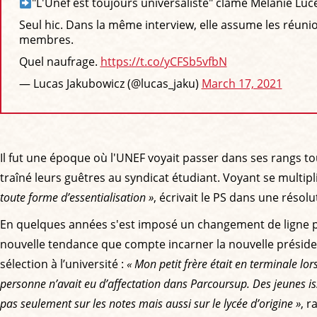
"L'Unef est toujours universaliste" clame Mélanie Luc
Seul hic. Dans la même interview, elle assume les réunio
membres.
Quel naufrage.
https://t.co/yCFSb5vfbN
— Lucas Jakubowicz (@lucas_jaku)
March 17, 2021
Il fut une époque où l'UNEF voyait passer dans ses rangs to
traîné leurs guêtres au syndicat étudiant. Voyant se multipli
toute forme d’essentialisation »
, écrivait le PS dans une réso
En quelques années s'est imposé un changement de ligne p
nouvelle tendance que compte incarner la nouvelle présiden
sélection à l’université :
« Mon petit frère était en terminale l
personne n’avait eu d’affectation dans Parcoursup. Des jeunes is
pas seulement sur les notes mais aussi sur le lycée d’origine »
, r