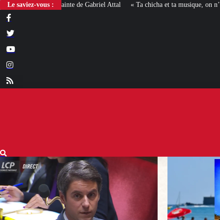
Le saviez-vous :
« Ta chicha et ta musique, on n’en veut pas » : la mairie RN