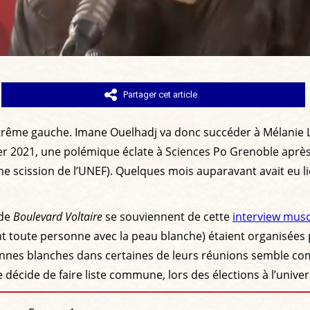
Partager cet article
rême gauche. Imane Ouelhadj va donc succéder à Mélanie Luc
r 2021, une polémique éclate à Sciences Po Grenoble après
e scission de l’UNEF). Quelques mois auparavant avait eu li
 de
Boulevard Voltaire
se souviennent de cette
interview mus
nt toute personne avec la peau blanche) étaient organisée
rsonnes blanches dans certaines de leurs réunions semble com
écide de faire liste commune, lors des élections à l’univer