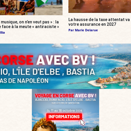
La hausse de la taxe attentat v
 musique, on n’en veut pas » : la
votre assurance en 2027
 face à la meute « antiraciste »
Par
Marie Delarue
llia