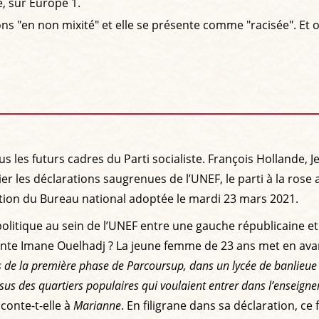
e, sur Europe 1.
ns "en non mixité" et elle se présente comme "racisée". Et 
us les futurs cadres du Parti socialiste. François Hollande
er les déclarations saugrenues de l’UNEF, le parti à la rose 
lution du Bureau national adoptée le mardi 23 mars 2021.
olitique au sein de l’UNEF entre une gauche républicaine 
te Imane Ouelhadj ? La jeune femme de 23 ans met en avant 
ors de la première phase de Parcoursup, dans un lycée de banlieu
sus des quartiers populaires qui voulaient entrer dans l’enseigne
aconte-t-elle à
Marianne
. En filigrane dans sa déclaration, 