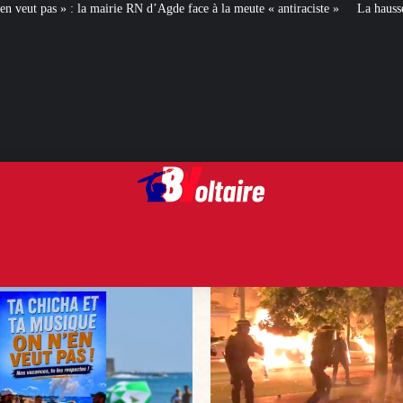
 d’Agde face à la meute « antiraciste »
La hausse de la taxe attentat va augm