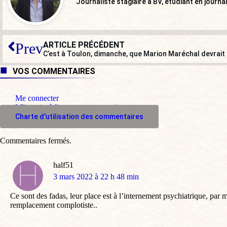
Journaliste stagiaire à BV, étudiant en journa
ARTICLE PRÉCÉDENT
Prev
C’est à Toulon, dimanche, que Marion Maréchal devrait 
VOS COMMENTAIRES
Me connecter
M'inscrire à l'espace commentaire
Charte d'utilisation des commentaires
Commentaires fermés.
half51
dit
3 mars 2022 à 22 h 48 min
:
Ce sont des fadas, leur place est à l’internement psychiatrique, par 
remplacement complotiste..