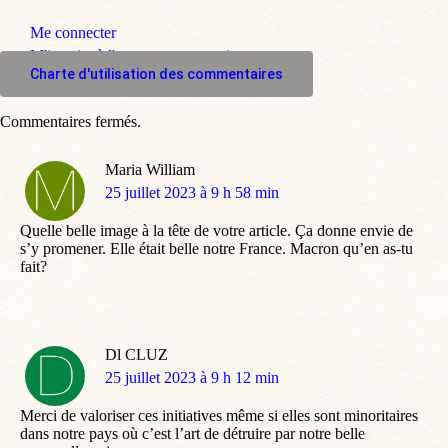
Me connecter
M'inscrire à l'espace commentaire
Charte d'utilisation des commentaires
Commentaires fermés.
Maria William
dit
25 juillet 2023 à 9 h 58 min
:
Quelle belle image à la tête de votre article. Ça donne envie de
s’y promener. Elle était belle notre France. Macron qu’en as-tu
fait?
Dl CLUZ
dit
25 juillet 2023 à 9 h 12 min
:
Merci de valoriser ces initiatives même si elles sont minoritaires
dans notre pays où c’est l’art de détruire par notre belle