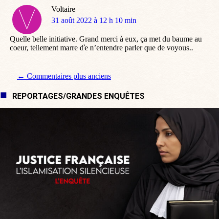
Voltaire
dit
31 août 2022 à 12 h 10 min
:
Quelle belle initiative. Grand merci à eux, ça met du baume au
coeur, tellement marre ďe n’entendre parler que de voyous..
Navigation de commentaire
← Commentaires plus anciens
REPORTAGES/GRANDES ENQUÊTES