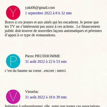
yaki06@gmail.com
dit
1 septembre 2022 à 8 h 32 min
:
Bravo à ces jeunes et aux ainés qui les encadrent. Je pense que
les TV ne s’intéressent pas assez à ces actions . Le financement
public doit trouver de nouvelles façons automatiques et pérennes
d’appui à ce type de restaurations.
Pierre PRUDHOMME
dit
31 août 2022 à 22 h 53 min
:
c’est du baume au coeur ..encore ; merci.
Vieuréac
dit
31 août 2022 à 18 h 39 min
:
Initiative à subventionner, elle, autre que toutes ces associations