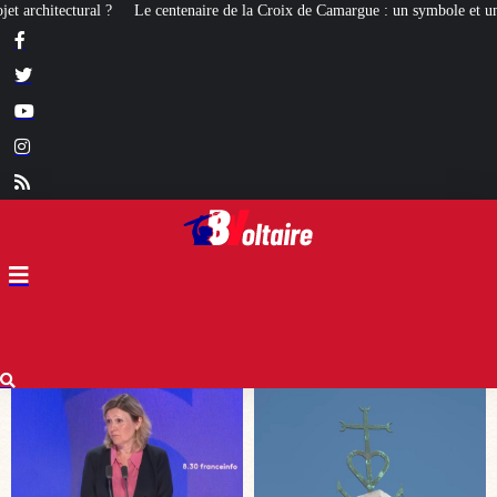
e la Croix de Camargue : un symbole et un signe d’appartenance
[ROMANS 