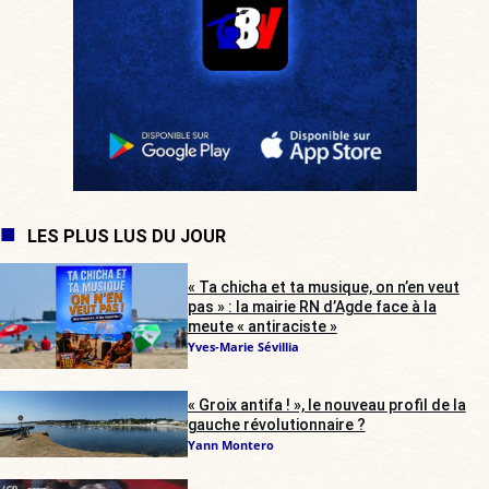
LES PLUS LUS DU JOUR
« Ta chicha et ta musique, on n’en veut
pas » : la mairie RN d’Agde face à la
meute « antiraciste »
Yves-Marie Sévillia
« Groix antifa ! », le nouveau profil de la
gauche révolutionnaire ?
Yann Montero