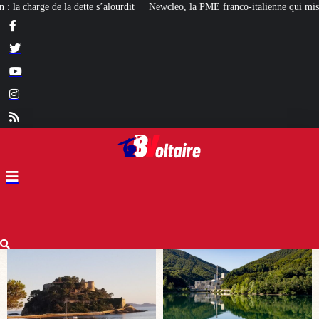
Newcleo, la PME franco-italienne qui mise sur l’avenir du « mini nucléaire »