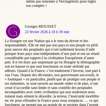
même pas remonter à Vercingétorix pour régler
nos comptes !
Georges MOUSSET
dit
22 février 2026 à 18 h 39 min
:
La Hongrie est une Nation qui a le sens du devoir et des
responsabilités. Elle ne met pas son pays et son peuple en péril
pour sauver des peuplades qui n’ont nullement besoin d’aide
puisque leurs pays sont indépendants d’une part et ont un retard
considérable par rapport à la civilisation Européenne d’autre
part. Il n’est donc pas surprenant qu’en Hongrie la démographie
soit en hausse et que tout fonctionne en toute sérénité par
ailleurs. Quand à la France, c’est totalement l’inverse, tout part à
vau l’eau. Depuis des décennies, nos gouvernants successifs, le
« foutriquet » en particulier, plutôt que de protéger son peuple et
ses industries, se sont ouverts au monde entier et de plus, n’ont
cessé d’accueillir sans limite et sans contrôle des peuplades
incompatibles avec notre civilisation qui non seulement nous
ruinent mais sèment le désordre, la terreur, l’insécurité mortifère
etc etc pour effondrer la France pour nous remplacer. … ce qui
forcément, ne permet pas au peuple de se projeter dans l’avenir