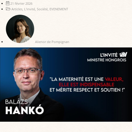
21 février 2026
Articles
,
L'invité
,
Société
,
EVENEMENT
Alienor de Pompignan