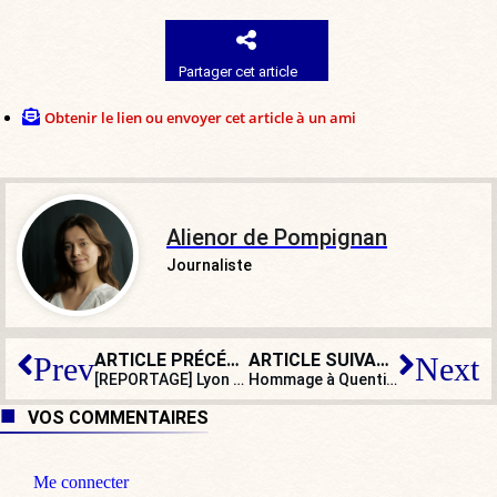
Partager cet article
Obtenir le lien ou envoyer cet article à un ami
Alienor de Pompignan
Journaliste
ARTICLE PRÉCÉDENT
ARTICLE SUIVANT
Prev
Next
[REPORTAGE] Lyon : l’hommage à Quentin sur le lieu du lynchage
Hommage à Quentin : ce n’était pas la « marche fasciste » espérée par la gauche
VOS COMMENTAIRES
Me connecter