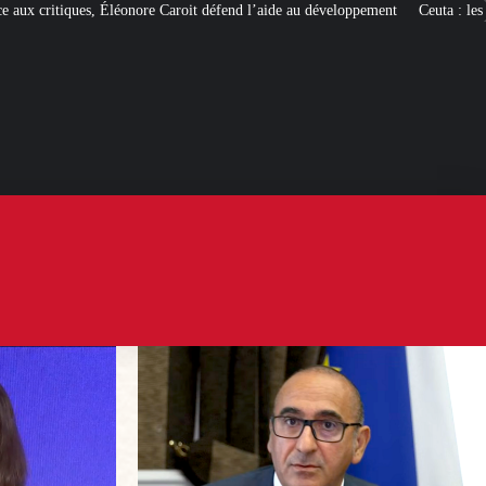
Caroit défend l’aide au développement
Ceuta : les
« ingérences étrangères »
po