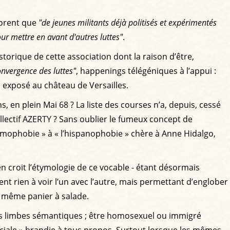
lorent que
"de jeunes militants déjà politisés et expérimentés
our mettre en avant d'autres luttes"
.
storique de cette association dont la raison d’être,
onvergence des luttes"
, happenings télégéniques à l’appui :
 exposé au château de Versailles.
, en plein Mai 68 ? La liste des courses n’a, depuis, cessé
ollectif AZERTY ? Sans oublier le fumeux concept de
islamophobie » à « l’hispanophobie » chère à Anne Hidalgo,
n en croit l’étymologie de ce vocable - étant désormais
ent rien à voir l’un avec l’autre, mais permettant d’englober
e même panier à salade.
s les limbes sémantiques ; être homosexuel ou immigré