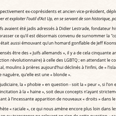
spectivement ex-coprésidents et ancien vice-président, dép
er et exploiter l’outil d’Act Up, en se servant de son historique, p
fs avaient été jadis adressés à Didier Lestrade, fondateur hi
embrasser ce qu’il est désormais convenu de surnommer la
"c
 était aussi émouvant qu’un homard gonflable de Jeff Koons
és être des « Juifs allemands », il y a de cela cinquante ans
ction révolutionnaire) à celle des LGBTQ ; en attendant le c
al, moulins à prières aujourd’hui déclinés à l’infini, de « l’
 naguère, qu’elle est une « blonde ».
diciaire, la « phobie » en question - soit la « peur », si l’o
ncitation à la « haine », soit deux concepts n’ayant strictem
ant à l’incessante apparition de nouveaux « droits » dans l
pithète « raciale », ce qui nous amène encore plus loin dan