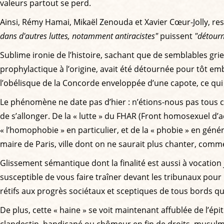
valeurs partout se perd.
Ainsi, Rémy Hamai, Mikaël Zenouda et Xavier Cœur-Jolly, re
dans d'autres luttes, notamment antiracistes"
puissent
"détourn
Sublime ironie de l’histoire, sachant que de semblables grie
prophylactique à l’origine, avait été détournée pour tôt 
l’obélisque de la Concorde enveloppée d’une capote, ce qui
Le phénomène ne date pas d’hier : n’étions-nous pas tous cens
de s’allonger. De la « lutte » du FHAR (Front homosexuel d’a
« l’homophobie » en particulier, et de la « phobie » en génér
maire de Paris, ville dont on ne saurait plus chanter, comme
Glissement sémantique dont la finalité est aussi à vocation ju
susceptible de vous faire traîner devant les tribunaux pour i
rétifs aux progrès sociétaux et sceptiques de tous bords qu
De plus, cette « haine » se voit maintenant affublée de l’é