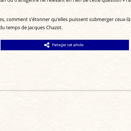
n ou transgenre ne relevant en rien de cette question « ra
es, comment s’étonner qu’elles puissent submerger ceux-là
 du temps de Jacques Chazot.
Partager cet article