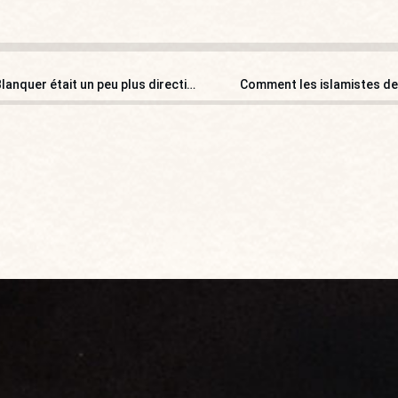
Un collège portera le nom d’Arnaud Beltrame : et si M. Blanquer était un peu plus directif ?
Comment les islamistes de 