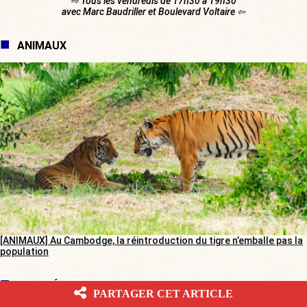
⇨ Tous les vendredis de 17h30 à 19h30
avec Marc Baudriller et Boulevard Voltaire ⇦
ANIMAUX
[ANIMAUX] Au Cambodge, la réintroduction du tigre n’emballe pas la
population
L'INVITÉ
PARTAGER CET ARTICLE