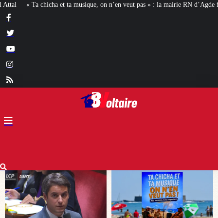
n n’en veut pas » : la mairie RN d’Agde face à la meute « antiraciste »
La ha