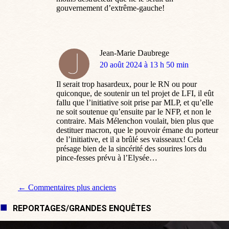
gouvernement d’extrême-gauche!
Jean-Marie Daubrege
dit
20 août 2024 à 13 h 50 min
:
Il serait trop hasardeux, pour le RN ou pour
quiconque, de soutenir un tel projet de LFI, il eût
fallu que l’initiative soit prise par MLP, et qu’elle
ne soit soutenue qu’ensuite par le NFP, et non le
contraire. Mais Mélenchon voulait, bien plus que
destituer macron, que le pouvoir émane du porteur
de l’initiative, et il a brûlé ses vaisseaux! Cela
présage bien de la sincérité des sourires lors du
pince-fesses prévu à l’Elysée…
Navigation de commentaire
← Commentaires plus anciens
REPORTAGES/GRANDES ENQUÊTES