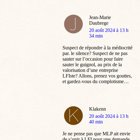
Jean-Marie
Daubrege
dit
20 août 2024 à 13 h
:
34 min
Suspect de répondre à la médiocrité
par. le silence? Suspect de ne pas
sauter sur l’occasion pour faire
sauter le guignol, au prix de la
valorisation d’une entreprise
LFIste? Allons, prenez vos gouttes,
et gardez-vous du complotisme…
Klakenn
dit
20 août 2024 à 13 h
:
40 min
Je ne pense pas que MLP ait envie
de s’unir à LFI pour une demande