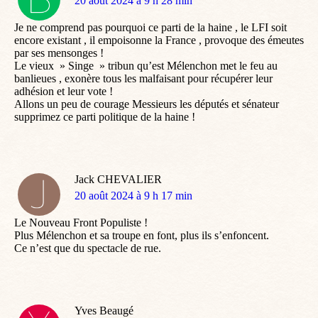
dit
20 août 2024 à 9 h 28 min
:
Je ne comprend pas pourquoi ce parti de la haine , le LFI soit
encore existant , il empoisonne la France , provoque des émeutes
par ses mensonges !
Le vieux » Singe » tribun qu’est Mélenchon met le feu au
banlieues , exonère tous les malfaisant pour récupérer leur
adhésion et leur vote !
Allons un peu de courage Messieurs les députés et sénateur
supprimez ce parti politique de la haine !
Jack CHEVALIER
dit
20 août 2024 à 9 h 17 min
:
Le Nouveau Front Populiste !
Plus Mélenchon et sa troupe en font, plus ils s’enfoncent.
Ce n’est que du spectacle de rue.
Yves Beaugé