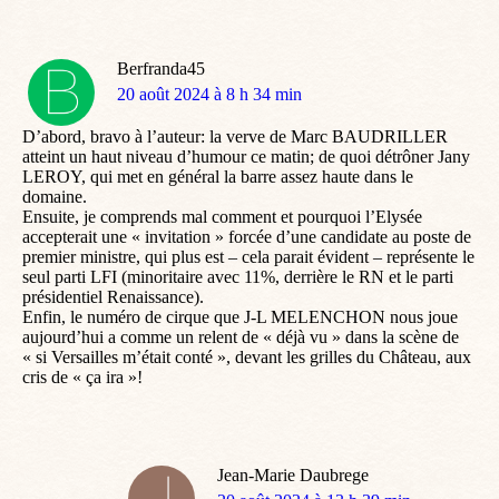
Berfranda45
dit
20 août 2024 à 8 h 34 min
:
D’abord, bravo à l’auteur: la verve de Marc BAUDRILLER
atteint un haut niveau d’humour ce matin; de quoi détrôner Jany
LEROY, qui met en général la barre assez haute dans le
domaine.
Ensuite, je comprends mal comment et pourquoi l’Elysée
accepterait une « invitation » forcée d’une candidate au poste de
premier ministre, qui plus est – cela parait évident – représente le
seul parti LFI (minoritaire avec 11%, derrière le RN et le parti
présidentiel Renaissance).
Enfin, le numéro de cirque que J-L MELENCHON nous joue
aujourd’hui a comme un relent de « déjà vu » dans la scène de
« si Versailles m’était conté », devant les grilles du Château, aux
cris de « ça ira »!
Jean-Marie Daubrege