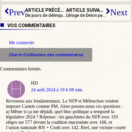
ARTICLE PRÉCÉDENT
ARTICLE SUIVANT
Prev
Next
Dix jours de délinquance en France : après les JO, le drame se poursuit
L’éloge de Delon par Bardot, les deux dernières gloires d’une France glorieuse
VOS COMMENTAIRES
Me connecter
M'inscrire à l'espace commentaire
Charte d'utilisation des commentaires
Commentaires fermés.
HD
dit
24 août 2024 à 19 h 08 min
:
Revenons aux fondamentaux. Le NFP et Mélenchon veulent
imposer Castets comme PM. Alors posons-nous ces questions :
a) Même si ça me déplaît, quel bloc politique a remporté la
législative 2024 ? Réponse : les gauchistes du NFP avec 193
sièges sur 577 devant la coalition macroniste avec 166, et
l’union nationale RN + Ciotti avec 142. Bref, une victoire courte