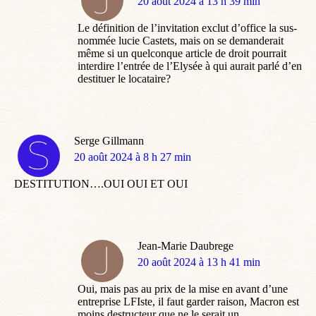
dit
20 août 2024 à 13 h 39 min
:
Le définition de l’invitation exclut d’office la sus-
nommée lucie Castets, mais on se demanderait
même si un quelconque article de droit pourrait
interdire l’entrée de l’Elysée à qui aurait parlé d’en
destituer le locataire?
Serge Gillmann
dit
20 août 2024 à 8 h 27 min
:
DESTITUTION….OUI OUI ET OUI
Jean-Marie Daubrege
dit
20 août 2024 à 13 h 41 min
:
Oui, mais pas au prix de la mise en avant d’une
entreprise LFIste, il faut garder raison, Macron est
moins destructeur que ne le serait un