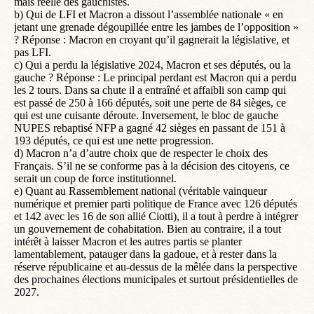
mais réelle des gauchistes.
b) Qui de LFI et Macron a dissout l’assemblée nationale « en
jetant une grenade dégoupillée entre les jambes de l’opposition »
? Réponse : Macron en croyant qu’il gagnerait la législative, et
pas LFI.
c) Qui a perdu la législative 2024, Macron et ses députés, ou la
gauche ? Réponse : Le principal perdant est Macron qui a perdu
les 2 tours. Dans sa chute il a entraîné et affaibli son camp qui
est passé de 250 à 166 députés, soit une perte de 84 sièges, ce
qui est une cuisante déroute. Inversement, le bloc de gauche
NUPES rebaptisé NFP a gagné 42 sièges en passant de 151 à
193 députés, ce qui est une nette progression.
d) Macron n’a d’autre choix que de respecter le choix des
Français. S’il ne se conforme pas à la décision des citoyens, ce
serait un coup de force institutionnel.
e) Quant au Rassemblement national (véritable vainqueur
numérique et premier parti politique de France avec 126 députés
et 142 avec les 16 de son allié Ciotti), il a tout à perdre à intégrer
un gouvernement de cohabitation. Bien au contraire, il a tout
intérêt à laisser Macron et les autres partis se planter
lamentablement, patauger dans la gadoue, et à rester dans la
réserve républicaine et au-dessus de la mêlée dans la perspective
des prochaines élections municipales et surtout présidentielles de
2027.