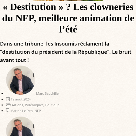
« Destitution » ? Les clowneries
du NFP, meilleure animation de
l’été
Dans une tribune, les Insoumis réclament la
"destitution du président de la République". Le bruit
avant tout !
Marc Baudriller
19 août 2024
Articles
,
Polémiques
,
Politique
Marine Le Pen
,
NFP