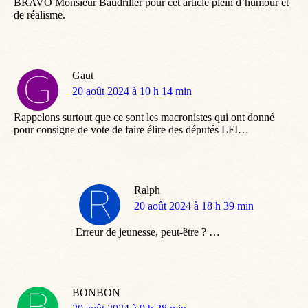
BRAVO Monsieur Baudriller pour cet article plein d’humour et
de réalisme.
Gaut
dit
20 août 2024 à 10 h 14 min
:
Rappelons surtout que ce sont les macronistes qui ont donné
pour consigne de vote de faire élire des députés LFI…
Ralph
dit
20 août 2024 à 18 h 39 min
:
Erreur de jeunesse, peut-être ? …
BONBON