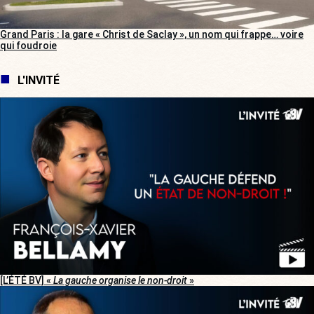
Grand Paris : la gare « Christ de Saclay », un nom qui frappe… voire
qui foudroie
L'INVITÉ
[L’ÉTÉ BV] «
La gauche organise le non-droit
»