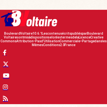
Boulevard Voltaire 10.6.1 Les contenus écrits publiés par Boulevard
Voltaire sont mis à disposition selon les termes de la Licence Creative
Commons Attribution – Pas d’Utilisation Commerciale – Partage dans les
Mêmes Conditions 2.0 France
© 2007-2026 Boulevard Voltaire