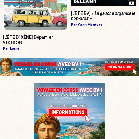
[L’ÉTÉ BV] «
La gauche organise le
non-droit
»
Par
Yann Montero
[L’ÉTÉ D’IXÈNE] Départ en
vacances
Par
Ixene