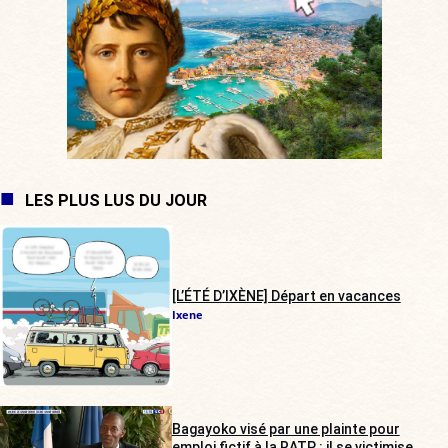
LES PLUS LUS DU JOUR
[L’ÉTÉ D’IXÈNE] Départ en vacances
Ixene
Bagayoko visé par une plainte pour
emploi fictif à la RATP : il se victimise