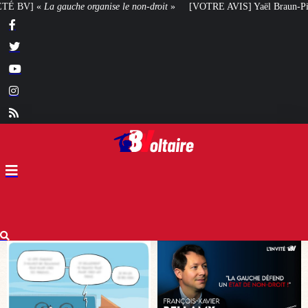
n-droit
»
[VOTRE AVIS] Yaël Braun-Pivet doit-elle renoncer à son projet ar