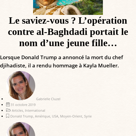
Le saviez-vous ? L’opération
contre al-Baghdadi portait le
nom d’une jeune fille…
Lorsque Donald Trump a annoncé la mort du chef
djihadiste, il a rendu hommage à Kayla Mueller.
Gabrielle Cluzel
31 octobre 2019
Articles
,
International
Donald Trump
,
Amérique
,
USA
,
Moyen-Orient
,
Syrie