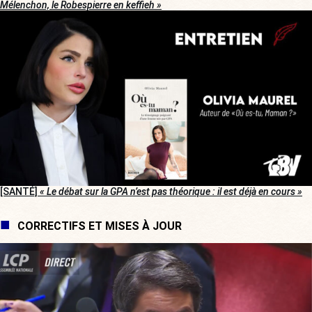
Mélenchon, le Robespierre en keffieh »
[SANTÉ]
« Le débat sur la GPA n’est pas théorique : il est déjà en cours »
CORRECTIFS ET MISES À JOUR