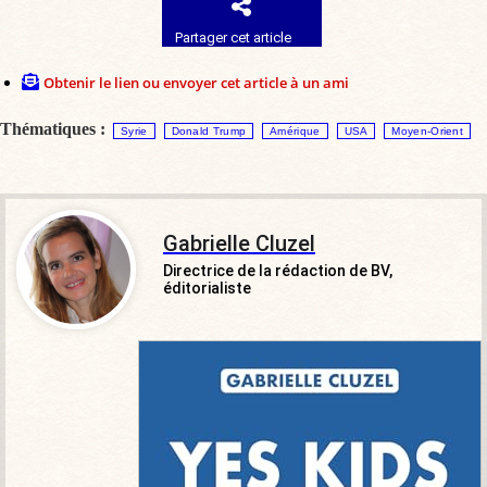
Partager cet article
Obtenir le lien ou envoyer cet article à un ami
Thématiques :
Syrie
Donald Trump
Amérique
USA
Moyen-Orient
Gabrielle Cluzel
Directrice de la rédaction de BV,
éditorialiste