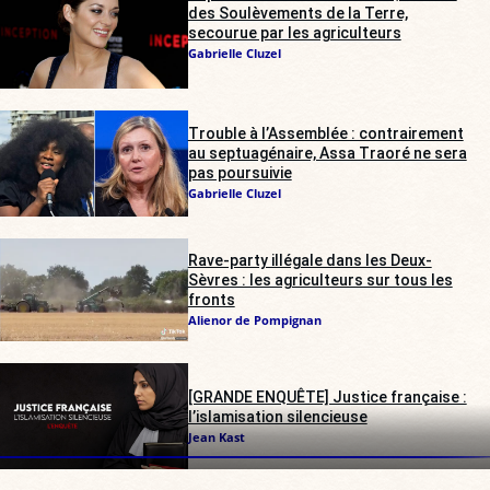
des Soulèvements de la Terre,
secourue par les agriculteurs
Gabrielle Cluzel
Trouble à l’Assemblée : contrairement
au septuagénaire, Assa Traoré ne sera
pas poursuivie
Gabrielle Cluzel
Rave-party illégale dans les Deux-
Sèvres : les agriculteurs sur tous les
fronts
Alienor de Pompignan
[GRANDE ENQUÊTE] Justice française :
l’islamisation silencieuse
Jean Kast