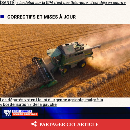
[SANTÉ]
« Le débat sur la GPA n’est pas théorique : il est déjà en cours »
CORRECTIFS ET MISES À JOUR
Les députés votent la loi d’urgence agricole, malgré la
« bordélisation » de la gauche
PARTAGER CET ARTICLE