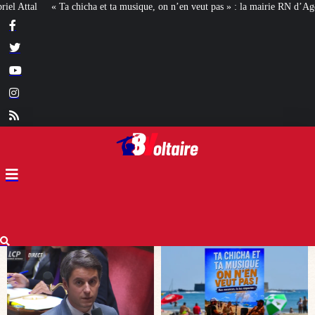
e, on n’en veut pas » : la mairie RN d’Agde face à la meute « antiraciste »
L