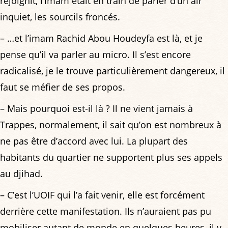
rejoignit, l’imam était en train de parler d’un air
inquiet, les sourcils froncés.
– …et l’imam Rachid Abou Houdeyfa est là, et je
pense qu’il va parler au micro. Il s’est encore
radicalisé, je le trouve particulièrement dangereux, il
faut se méfier de ses propos.
– Mais pourquoi est-il là ? Il ne vient jamais à
Trappes, normalement, il sait qu’on est nombreux à
ne pas être d’accord avec lui. La plupart des
habitants du quartier ne supportent plus ses appels
au djihad.
– C’est l’UOIF qui l’a fait venir, elle est forcément
derrière cette manifestation. Ils n’auraient pas pu
mobiliser autant de monde en quelques heures, il y