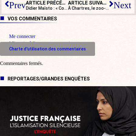
ARTICLE PRÉCÉDENT
ARTICLE SUIVANT
Prev
Next
Didier Maïsto : « Comme Macron ne peut pas rassembler, il ne cherche qu’à diviser »
À Chartres, le zoo-refuge entre en résistance au passe sanitaire, il est menacé de fermeture.
VOS COMMENTAIRES
Me connecter
M'inscrire à l'espace commentaire
Charte d'utilisation des commentaires
Commentaires fermés.
REPORTAGES/GRANDES ENQUÊTES