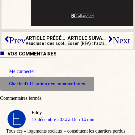
ARTICLE PRÉCÉDENT
ARTICLE SUIVANT
Prev
Next
Vaucluse : des scolaires privés d’un film de Noël jugé pas assez laïc !
Essen (RFA) : l’activisme islamique s’invite au marché de Noël
VOS COMMENTAIRES
Me connecter
M'inscrire à l'espace commentaire
Charte d'utilisation des commentaires
Commentaires fermés.
Eddy
dit
13 décembre 2024 à 16 h 14 min
:
Tous ces « logements sociaux » constituent les quartiers perdus