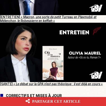
[ENTRETIEN]
« Macron, une sorte de petit Turreau en Playmobil, et
Mélenchon, le Robespierre en keffieh »
[SANTÉ]
« Le débat sur la GPA n’est pas théorique : il est déjà en cours »
CORRECTIFS ET MISES À JOUR
PARTAGER CET ARTICLE