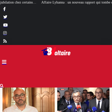
ffaire Lyhanna : un nouveau rapport qui tombe comme un cruel bilan pour Da