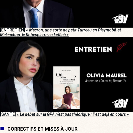
[ENTRETIEN]
« Macron, une sorte de petit Turreau en Playmobil, et
Mélenchon, le Robespierre en keffieh »
[SANTÉ]
« Le débat sur la GPA n’est pas théorique : il est déjà en cours »
CORRECTIFS ET MISES À JOUR