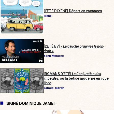
[L’ÉTÉ D’IXÈNE] Départ en vacances
Ixene
[L’ÉTÉ BV] «
La gauche organise le non-
droit
»
Yann Montero
[ROMANS D’ÉTÉ]
La Conjuration des
imbéciles
, ou la bêtise moderne en roue
libre
Samuel Martin
SIGNÉ DOMINIQUE JAMET