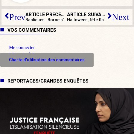
ARTICLE PRÉCÉDENT
ARTICLE SUIVANT
Prev
Next
Banlieues : Borne s’en tient à des recettes qui échouent depuis 40 ans !
Halloween, fête flasque, hybride et conformiste
VOS COMMENTAIRES
Me connecter
M'inscrire à l'espace commentaire
Charte d'utilisation des commentaires
REPORTAGES/GRANDES ENQUÊTES