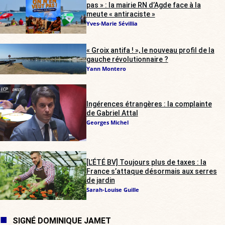
pas » : la mairie RN d’Agde face à la
meute « antiraciste »
Yves-Marie Sévillia
« Groix antifa ! », le nouveau profil de la
gauche révolutionnaire ?
Yann Montero
Ingérences étrangères : la complainte
de Gabriel Attal
Georges Michel
[L’ÉTÉ BV] Toujours plus de taxes : la
France s’attaque désormais aux serres
de jardin
Sarah-Louise Guille
SIGNÉ DOMINIQUE JAMET