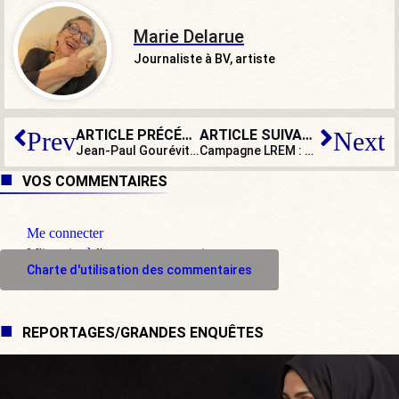
Marie Delarue
Journaliste à BV, artiste
ARTICLE PRÉCÉDENT
ARTICLE SUIVANT
Prev
Next
Jean-Paul Gourévitch : « L’explosion démographique en Afrique est un problème fondamental mais le contrôle des naissances ne peut y être imposé »
Campagne LREM : Macron entretient la confusion des rôles et divise la nation
VOS COMMENTAIRES
Me connecter
M'inscrire à l'espace commentaire
Charte d'utilisation des commentaires
REPORTAGES/GRANDES ENQUÊTES