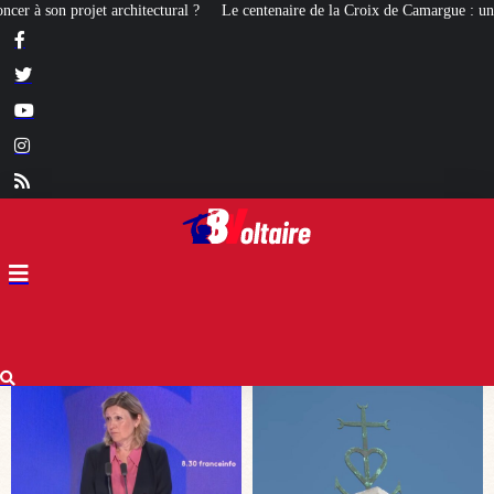
e centenaire de la Croix de Camargue : un symbole et un signe d’appartenance