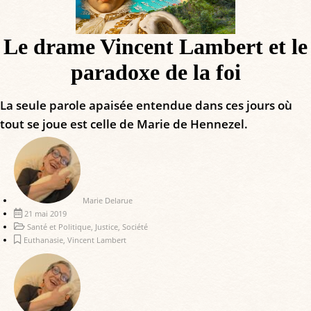
Le drame Vincent Lambert et le
paradoxe de la foi
La seule parole apaisée entendue dans ces jours où
tout se joue est celle de Marie de Hennezel.
Marie Delarue
21 mai 2019
Santé et Politique
,
Justice
,
Société
Euthanasie
,
Vincent Lambert