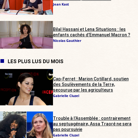
Jean Kast
Bilal Hassani et Lena Situations : les
enfants cachés d’Emmanuel Macron ?
Nicolas Gauthier
LES PLUS LUS DU MOIS
Cap-Ferret : Marion Cotillard, soutien
des Soulèvements de la Terre,
secourue par les agriculteurs
Gabrielle Cluzel
Trouble à l’Assemblée : contrairement
au septuagénaire, Assa Traoré ne sera
pas poursuivie
Gabrielle Cluzel