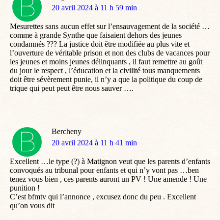
dit
20 avril 2024 à 11 h 59 min
:
Mesurettes sans aucun effet sur l’ensauvagement de la société …
comme à grande Synthe que faisaient dehors des jeunes
condamnés ??? La justice doit être modifiée au plus vite et
l’ouverture de véritable prison et non des clubs de vacances pour
les jeunes et moins jeunes délinquants , il faut remettre au goût
du jour le respect , l’éducation et la civilité tous manquements
doit être sévèrement punie, il n’y a que la politique du coup de
trique qui peut peut être nous sauver ….
Bercheny
dit
20 avril 2024 à 11 h 41 min
:
Excellent …le type (?) à Matignon veut que les parents d’enfants
convoqués au tribunal pour enfants et qui n’y vont pas …ben
tenez vous bien , ces parents auront un PV ! Une amende ! Une
punition !
C’est bfmtv qui l’annonce , excusez donc du peu . Excellent
qu’on vous dit