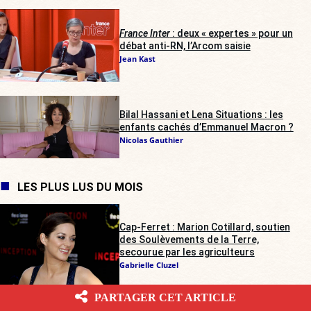
France Inter
: deux « expertes » pour un
débat anti-RN, l’Arcom saisie
Jean Kast
Bilal Hassani et Lena Situations : les
enfants cachés d’Emmanuel Macron ?
Nicolas Gauthier
LES PLUS LUS DU MOIS
Cap-Ferret : Marion Cotillard, soutien
des Soulèvements de la Terre,
secourue par les agriculteurs
Gabrielle Cluzel
PARTAGER CET ARTICLE