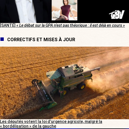
[SANTÉ]
« Le débat sur la GPA n’est pas théorique : il est déjà en cours »
CORRECTIFS ET MISES À JOUR
Les députés votent la loi d’urgence agricole, malgré la
« bordélisation » de la gauche