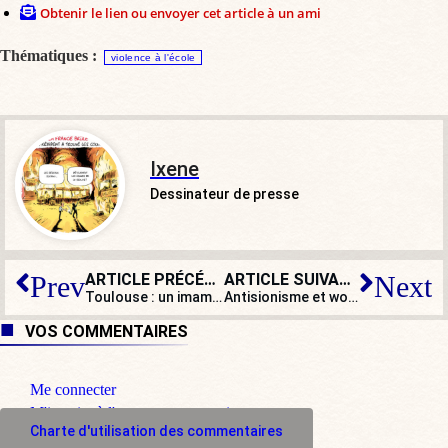
Obtenir le lien ou envoyer cet article à un ami
Thématiques :
violence à l'école
Ixene
Dessinateur de presse
ARTICLE PRÉCÉDENT
ARTICLE SUIVANT
Prev
Next
Toulouse : un imam condamné pour antisémitisme expulsé vers l’Algérie
Antisionisme et wokisme : l’effondrement idéologique de Sciences Po
VOS COMMENTAIRES
Me connecter
M'inscrire à l'espace commentaire
Charte d'utilisation des commentaires