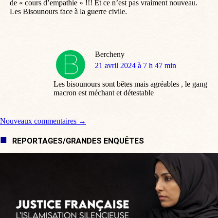
de « cours d’empathie » !!! Et ce n’est pas vraiment nouveau.
Les Bisounours face à la guerre civile.
Bercheny
dit
21 avril 2024 à 7 h 47 min
:
Les bisounours sont bêtes mais agréables , le gang
macron est méchant et détestable
Navigation de commentaire
Nouveaux commentaires →
REPORTAGES/GRANDES ENQUÊTES