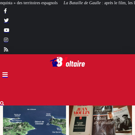
La Bataille de Gaulle
: après le film, les livres !
[CINÉMA]
De la Comédi