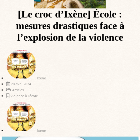
[Le croc d’Ixène] École :
mesures drastiques face à
l’explosion de la violence
Ixene
20 avril 2024
Articles
violence à l'école
Ixene