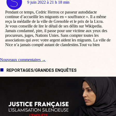
dit
9 juin 2022 à 21 h 18 min
:
Pendant ce temps, Cedric Herrou ce passeur autodidacte
continue d’accueillir les migrants en « souffrance ». Il a même
reçu la médaille de la ville de Grenoble et le prix de la Licra.
Je vous conseille de lire le détail de ses délits sur Wikipedia.
Jamais condamné, pire, il passe pour une victime aux yeux des
procureurs, juges, Nations Unies. Sans compter toutes les
associations qui avec votre argent aident les migrants. La ville de
Nice n’a jamais compté autant de clandestins.Tout va bien
Navigation de commentaire
Nouveaux commentaires →
REPORTAGES/GRANDES ENQUÊTES