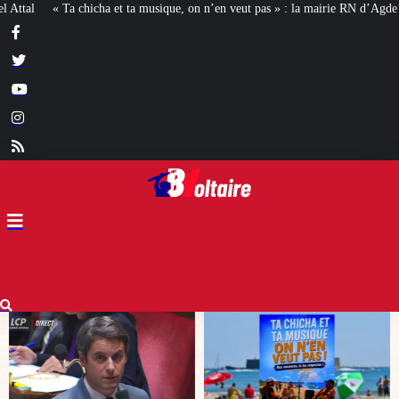
n n’en veut pas » : la mairie RN d’Agde face à la meute « antiraciste »
La h