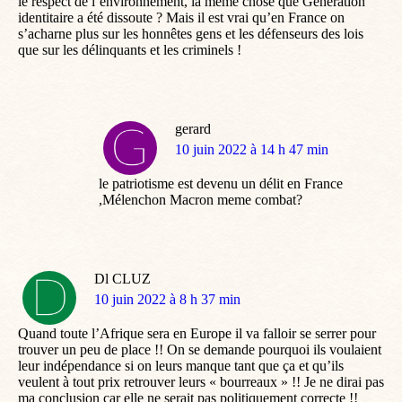
le respect de l’environnement, la même chose que Génération
identitaire a été dissoute ? Mais il est vrai qu’en France on
s’acharne plus sur les honnêtes gens et les défenseurs des lois
que sur les délinquants et les criminels !
gerard
dit
10 juin 2022 à 14 h 47 min
:
le patriotisme est devenu un délit en France
,Mélenchon Macron meme combat?
Dl CLUZ
dit
10 juin 2022 à 8 h 37 min
:
Quand toute l’Afrique sera en Europe il va falloir se serrer pour
trouver un peu de place !! On se demande pourquoi ils voulaient
leur indépendance si on leurs manque tant que ça et qu’ils
veulent à tout prix retrouver leurs « bourreaux » !! Je ne dirai pas
ma conclusion car elle ne serait pas politiquement correcte !!