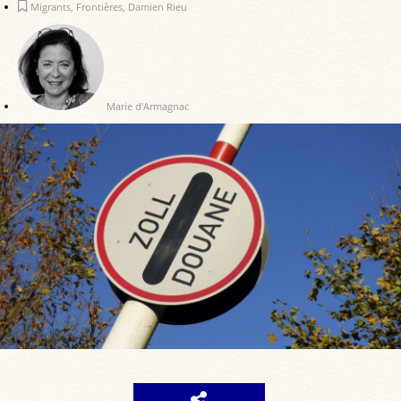
Migrants
,
Frontières
,
Damien Rieu
Marie d'Armagnac