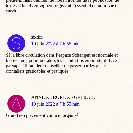
pleurent, mais oublient de nous informer de la publication de
textes officiels en vigueur régissant l’essentiel de notre vie et
survie…
sixties
dit
10 juin 2022 à 7 h 56 min
:
SI la libre circulation dans l’espace Schengen est normale et
bienvenue , pourquoi alors les clandestins empruntent-ils ce
passage ? il faut leur conseiller de passer par les postes
frontaliers praticables et pratiqués
ANNE AURORE ANGELIQUE
dit
10 juin 2022 à 7 h 55 min
:
Grand remplacement voulu et organisé .