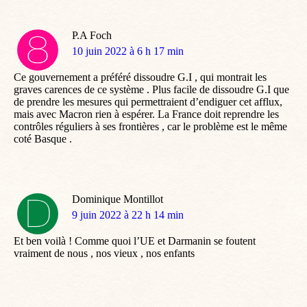
P.A Foch
dit
10 juin 2022 à 6 h 17 min
:
Ce gouvernement a préféré dissoudre G.I , qui montrait les
graves carences de ce système . Plus facile de dissoudre G.I que
de prendre les mesures qui permettraient d’endiguer cet afflux,
mais avec Macron rien à espérer. La France doit reprendre les
contrôles réguliers à ses frontières , car le problème est le même
coté Basque .
Dominique Montillot
dit
9 juin 2022 à 22 h 14 min
:
Et ben voilà ! Comme quoi l’UE et Darmanin se foutent
vraiment de nous , nos vieux , nos enfants