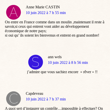
Anne Marie CASTIN
dit
10 juin 2022 à 7 h 55 min
:
On entre en France comme dans un moulin ,maintenant il reste à
savoir,si ceux qui entrent vont aider au développement
économique de notre pays;
si oui qu’ ils soient les bienvenus et entrent en grand nombre!
ann wels
dit
10 juin 2022 à 8 h 56 min
:
j’admire que vous sachiez encore » rêver » !!
Capdeveau
dit
10 juin 2022 à 7 h 37 min
:
A quoi sert d’instaurer un contrôle…impossible à effectuer? On