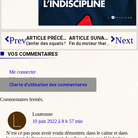
ARTICLE PRÉCÉDENT
ARTICLE SUIVANT
Prev
Next
L’enfer des squats !
Fin du moteur thermique en 2035 : entre choix de société et casse sociale…
VOS COMMENTAIRES
Me connecter
M'inscrire à l'espace commentaire
Charte d'utilisation des commentaires
Commentaires fermés.
Loutronne
dit
10 juin 2022 à 8 h 57 min
:
N’est ce pas pour avoir voulu démontrer, dans le calme et dans