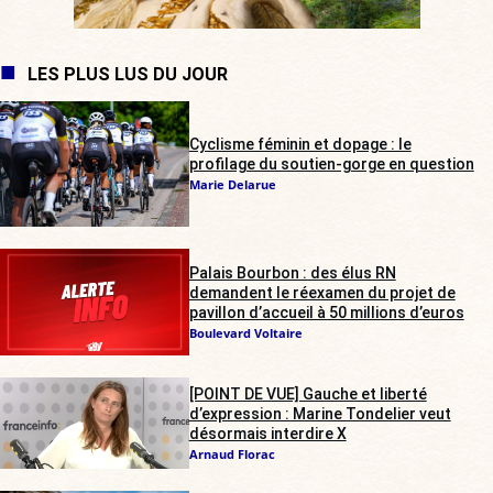
LES PLUS LUS DU JOUR
Cyclisme féminin et dopage : le
profilage du soutien-gorge en question
Marie Delarue
Palais Bourbon : des élus RN
demandent le réexamen du projet de
pavillon d’accueil à 50 millions d’euros
Boulevard Voltaire
[POINT DE VUE] Gauche et liberté
d’expression : Marine Tondelier veut
désormais interdire X
Arnaud Florac