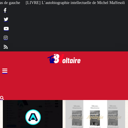
aphie intellectuelle de Michel Maffesoli
Pour regagner son influence en Af