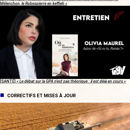
Mélenchon, le Robespierre en keffieh »
[SANTÉ]
« Le débat sur la GPA n’est pas théorique : il est déjà en cours »
CORRECTIFS ET MISES À JOUR