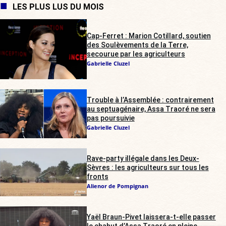
LES PLUS LUS DU MOIS
Cap-Ferret : Marion Cotillard, soutien
des Soulèvements de la Terre,
secourue par les agriculteurs
Gabrielle Cluzel
Trouble à l’Assemblée : contrairement
au septuagénaire, Assa Traoré ne sera
pas poursuivie
Gabrielle Cluzel
Rave-party illégale dans les Deux-
Sèvres : les agriculteurs sur tous les
fronts
Alienor de Pompignan
Yaël Braun-Pivet laissera-t-elle passer
le chahut d’Assa Traoré en pleine