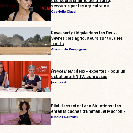
des Soulèvements de la Terre,
secourue par les agriculteurs
Gabrielle Cluzel
Rave-party illégale dans les Deux-
Sèvres : les agriculteurs sur tous les
fronts
Alienor de Pompignan
France Inter
: deux « expertes » pour un
débat anti-RN, l’Arcom saisie
Jean Kast
Bilal Hassani et Lena Situations : les
enfants cachés d’Emmanuel Macron ?
Nicolas Gauthier