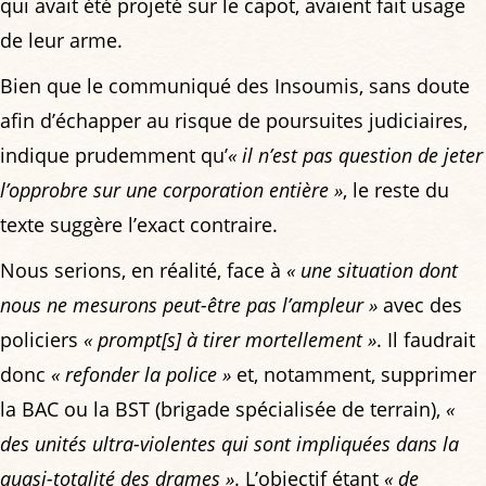
qui avait été projeté sur le capot, avaient fait usage
de leur arme.
Bien que le communiqué des Insoumis, sans doute
afin d’échapper au risque de poursuites judiciaires,
indique prudemment qu’
« il n’est pas question de jeter
l’opprobre sur une corporation entière »
, le reste du
texte suggère l’exact contraire.
Nous serions, en réalité, face à
« une situation dont
nous ne mesurons peut-être pas l’ampleur »
avec des
policiers
« prompt[s] à tirer mortellement »
. Il faudrait
donc
« refonder la police »
et, notamment, supprimer
la BAC ou la BST (brigade spécialisée de terrain),
«
des unités ultra-violentes qui sont impliquées dans la
quasi-totalité des drames »
. L’objectif étant
« de