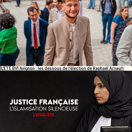
[L’ÉTÉ BV] Avignon : les dessous de l’élection de Raphaël Arnault