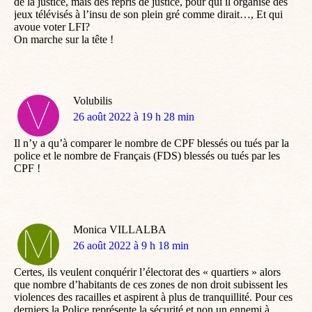
de la justice, mais des repris de justice, pour qui il organise des
jeux télévisés à l’insu de son plein gré comme dirait…, Et qui
avoue voter LFI?
On marche sur la tête !
Volubilis
dit
26 août 2022 à 19 h 28 min
:
Il n’y a qu’à comparer le nombre de CPF blessés ou tués par la
police et le nombre de Français (FDS) blessés ou tués par les
CPF !
Monica VILLALBA
dit
26 août 2022 à 9 h 18 min
:
Certes, ils veulent conquérir l’électorat des « quartiers » alors
que nombre d’habitants de ces zones de non droit subissent les
violences des racailles et aspirent à plus de tranquillité. Pour ces
derniers la Police représente la sécurité et non un ennemi à