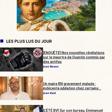
LES PLUS LUS DU JOUR
[ENQUÊTE] Nos nouvelles révélations
sur le meurtre de Quentin commis par
des antifas
Jean Bexon
Un maire RN gravement malade :
indécente jubilation chez certains…
Jean Kast
[L’ÉTÉ BV] Sur son bureau, Emmanuel