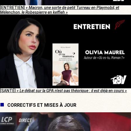
[ENTRETIEN]
« Macron, une sorte de petit Turreau en Playmobil, et
Mélenchon, le Robespierre en keffieh »
[SANTÉ]
« Le débat sur la GPA n’est pas théorique : il est déjà en cours »
CORRECTIFS ET MISES À JOUR