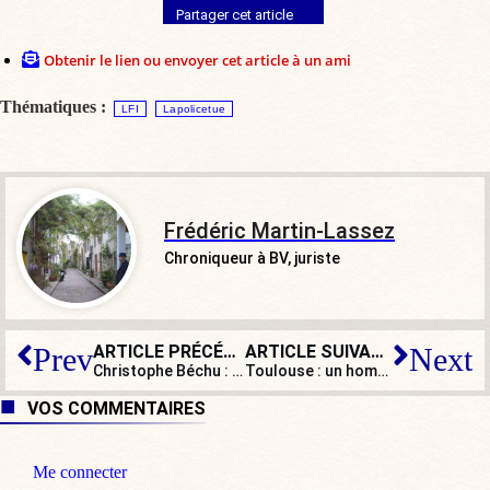
Partager cet article
Obtenir le lien ou envoyer cet article à un ami
Thématiques :
LFI
Lapolicetue
Frédéric Martin-Lassez
Chroniqueur à BV, juriste
ARTICLE PRÉCÉDENT
ARTICLE SUIVANT
Prev
Next
Christophe Béchu : de la droite, le ministre n’a gardé que des souvenirs… et quelques réflexes
Toulouse : un homme dégrade le mobilier d’une église et insulte un prêtre
VOS COMMENTAIRES
Me connecter