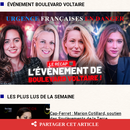
ÉVÉNEMENT BOULEVARD VOLTAIRE
LES PLUS LUS DE LA SEMAINE
Cap-Ferret : Marion Cotillard, soutien
des Soulèvements de la Terre,
secourue par les agriculteurs
PARTAGER CET ARTICLE
Gabrielle Cluzel