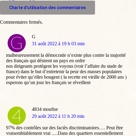
M'inscrire à l'espace commentaire
Charte d'utilisation des commentaires
Commentaires fermés.
G
dit
31 août 2022 à 19 h 03 min
:
malheureusement la démocratie n’existe plus contre la majorité
des français qui désirent un pays en ordre
nos dirigeants protègent les voyous (voir l’affaire du stade de
france) dans le but d’entretenir la peur des masses populaires
pour éviter qu’elles bougent ( la recette est vieille de 2000 ans )
esperons qu’un jour les français se réveillent
4834 moufise
dit
29 août 2022 à 11 h 20 min
:
97% des contrôles sur des faciès discriminatoires…. Peut être
vraisemblablement vrai ….Dans des quartiers essentiellement