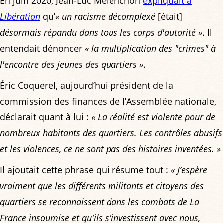
En juin 2020, Jean-Luc Mélenchon
expliquait à
Libération
qu’
« un racisme décomplexé
[était]
désormais répandu dans tous les corps d'autorité »
. Il
entendait dénoncer
« la multiplication des "crimes" à
l'encontre des jeunes des quartiers »
.
Éric Coquerel, aujourd’hui président de la
commission des finances de l’Assemblée nationale,
déclarait quant à lui :
« La réalité est violente pour de
nombreux habitants des quartiers. Les contrôles abusifs
et les violences, ce ne sont pas des histoires inventées. »
Il ajoutait cette phrase qui résume tout :
« J’espère
vraiment que les différents militants et citoyens des
quartiers se reconnaissent dans les combats de La
France insoumise et qu'ils s'investissent avec nous,