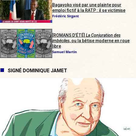
Bagayoko visé par une plainte pour
emploi fictif à la RATP : il se victimise
Frédéric Sirgant
[ROMANS D’ÉTÉ]
La Conjuration des
imbéciles
, ou la bêtise moderne en roue
libre
Samuel Martin
SIGNÉ DOMINIQUE JAMET