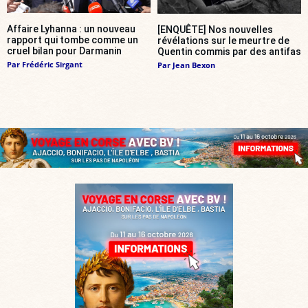
Affaire Lyhanna : un nouveau
[ENQUÊTE] Nos nouvelles
rapport qui tombe comme un
révélations sur le meurtre de
cruel bilan pour Darmanin
Quentin commis par des antifas
Par
Frédéric Sirgant
Par
Jean Bexon