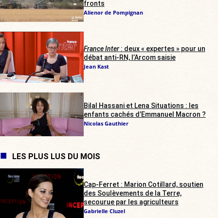
fronts
Alienor de Pompignan
France Inter
: deux « expertes » pour un
débat anti-RN, l’Arcom saisie
Jean Kast
Bilal Hassani et Lena Situations : les
enfants cachés d’Emmanuel Macron ?
Nicolas Gauthier
LES PLUS LUS DU MOIS
Cap-Ferret : Marion Cotillard, soutien
des Soulèvements de la Terre,
secourue par les agriculteurs
Gabrielle Cluzel