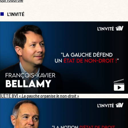
qui foudroie
L'INVITÉ
[L’ÉTÉ BV] «
La gauche organise le non-droit
»