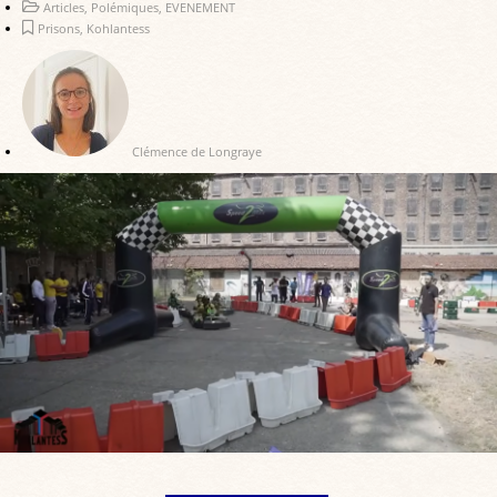
Articles
,
Polémiques
,
EVENEMENT
Prisons
,
Kohlantess
Clémence de Longraye