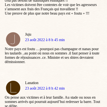
cela pas besoin de statistiques ethniques !!
Les victimes doivent être contentes de voir que les agresseurs
s’amusent aux frais des Français qui travaillent !!
Une preuve de plus que notre beau pays est « foutu » !!!
Juju
dit
23 août 2022 à 8 h 45 min
:
Notre pays est foutu …pourquoi pas champagne et nanas pour
les taulards ..au point où nous en sommes .il faut penser à toute
formes de réjouissances .ce. Ministre et ses sbires devraient
démissionner.
Lanation
dit
23 août 2022 à 8 h 42 min
:
On pense aux victimes et à leur famille. Au stade ou nous en
sommes arrivés qui pourrait aujourd’hui redresser la barre. Tout
se délite.