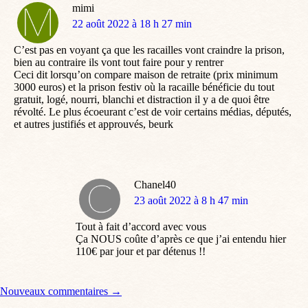
mimi
dit
22 août 2022 à 18 h 27 min
:
C’est pas en voyant ça que les racailles vont craindre la prison,
bien au contraire ils vont tout faire pour y rentrer
Ceci dit lorsqu’on compare maison de retraite (prix minimum
3000 euros) et la prison festiv où la racaille bénéficie du tout
gratuit, logé, nourri, blanchi et distraction il y a de quoi être
révolté. Le plus écoeurant c’est de voir certains médias, députés,
et autres justifiés et approuvés, beurk
Chanel40
dit
23 août 2022 à 8 h 47 min
:
Tout à fait d’accord avec vous
Ça NOUS coûte d’après ce que j’ai entendu hier
110€ par jour et par détenus !!
Navigation de commentaire
Nouveaux commentaires →