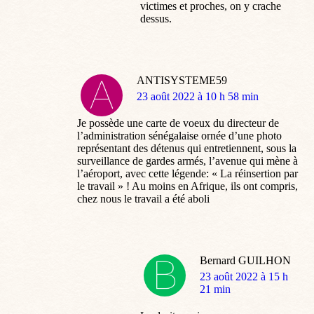
victimes et proches, on y crache
dessus.
ANTISYSTEME59
dit
23 août 2022 à 10 h 58 min
:
Je possède une carte de voeux du directeur de
l’administration sénégalaise ornée d’une photo
représentant des détenus qui entretiennent, sous la
surveillance de gardes armés, l’avenue qui mène à
l’aéroport, avec cette légende: « La réinsertion par
le travail » ! Au moins en Afrique, ils ont compris,
chez nous le travail a été aboli
Bernard GUILHON
dit
23 août 2022 à 15 h
:
21 min