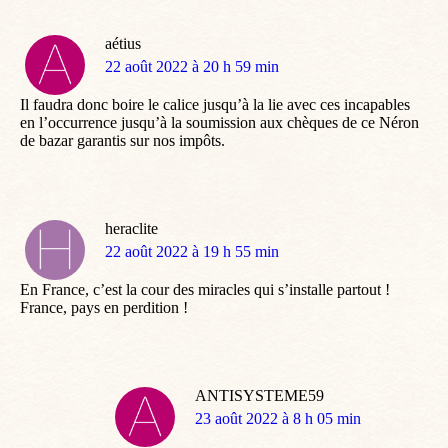
aétius
dit
22 août 2022 à 20 h 59 min
:
Il faudra donc boire le calice jusqu’à la lie avec ces incapables
en l’occurrence jusqu’à la soumission aux chèques de ce Néron
de bazar garantis sur nos impôts.
heraclite
dit
22 août 2022 à 19 h 55 min
:
En France, c’est la cour des miracles qui s’installe partout !
France, pays en perdition !
ANTISYSTEME59
dit
23 août 2022 à 8 h 05 min
: