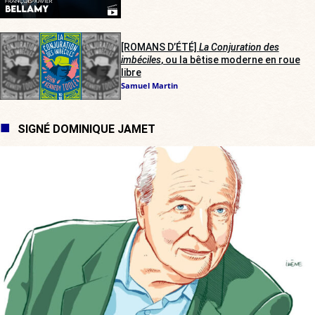
[ROMANS D’ÉTÉ]
La Conjuration des
imbéciles
, ou la bêtise moderne en roue
libre
Samuel Martin
SIGNÉ DOMINIQUE JAMET