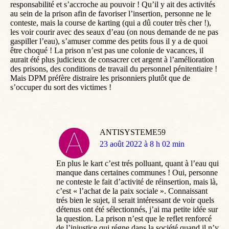
responsabilité et s’accroche au pouvoir ! Qu’il y ait des activités
au sein de la prison afin de favoriser l’insertion, personne ne le
conteste, mais la course de karting (qui a dû couter très cher !),
les voir courir avec des seaux d’eau (on nous demande de ne pas
gaspiller l’eau), s’amuser comme des petits fous il y a de quoi
être choqué ! La prison n’est pas une colonie de vacances, il
aurait été plus judicieux de consacrer cet argent à l’amélioration
des prisons, des conditions de travail du personnel pénitentiaire !
Mais DPM préfère distraire les prisonniers plutôt que de
s’occuper du sort des victimes !
ANTISYSTEME59
dit
23 août 2022 à 8 h 02 min
:
En plus le kart c’est trés polluant, quant à l’eau qui
manque dans certaines communes ! Oui, personne
ne conteste le fait d’activité de réinsertion, mais là,
c’est « l’achat de la paix sociale ». Connaissant
trés bien le sujet, il serait intéressant de voir quels
détenus ont été sélectionnés, j’ai ma petite idée sur
la question. La prison n’est que le reflet renforcé
de l’injustice qui régne dans la société quand il n’y