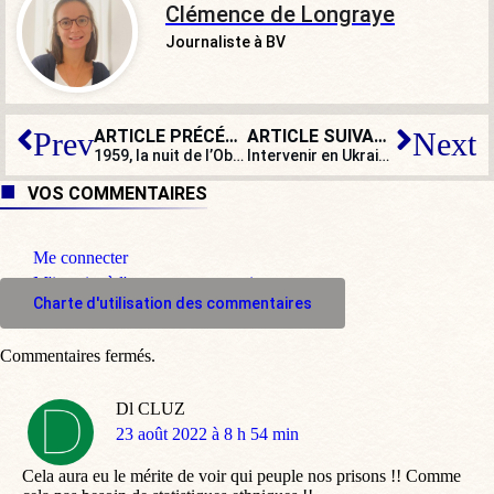
Clémence de Longraye
Journaliste à BV
ARTICLE PRÉCÉDENT
ARTICLE SUIVANT
Prev
Next
1959, la nuit de l’Observatoire : 8 – « Une odeur de tristesse et de coup foiré »
Intervenir en Ukraine ? Quelle mouche a piqué le général Yakovleff ?
VOS COMMENTAIRES
Me connecter
M'inscrire à l'espace commentaire
Charte d'utilisation des commentaires
Commentaires fermés.
Dl CLUZ
dit
23 août 2022 à 8 h 54 min
:
Cela aura eu le mérite de voir qui peuple nos prisons !! Comme