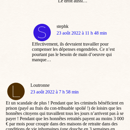
Le droit aussi…
stephk
dit
23 août 2022 à 11 h 48 min
:
Effectivement, ils devraient travailler pour
compenser les dépenses engendrées. Ce n’est
pourtant pas le besoin de main d’oeuvre qui
manque…
Loutronne
dit
23 août 2022 à 7 h 58 min
:
Et un scandale de plus ! Pendant que les criminels bénéficient en
prison (payé au frais du con-tribuable spolié !) de loisirs que les
honnêtes citoyens qui travaillent tous les jours n’arrivent pas à se
payer ! Pendant que les honnêtes retraités payent au moins 3 000
€ par mois pour croupir dans des maisons de retraite dans des
conditions de vie inhumaines (une douche en 3 semaines en