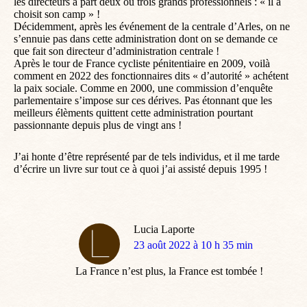
les directeurs à part deux ou trois grands professionnels : « il a
choisit son camp » !
Décidemment, après les événement de la centrale d’Arles, on ne
s’ennuie pas dans cette administration dont on se demande ce
que fait son directeur d’administration centrale !
Après le tour de France cycliste pénitentiaire en 2009, voilà
comment en 2022 des fonctionnaires dits « d’autorité » achétent
la paix sociale. Comme en 2000, une commission d’enquête
parlementaire s’impose sur ces dérives. Pas étonnant que les
meilleurs élèments quittent cette administration pourtant
passionnante depuis plus de vingt ans !
J’ai honte d’être représenté par de tels individus, et il me tarde
d’écrire un livre sur tout ce à quoi j’ai assisté depuis 1995 !
Lucia Laporte
dit
23 août 2022 à 10 h 35 min
:
La France n’est plus, la France est tombée !