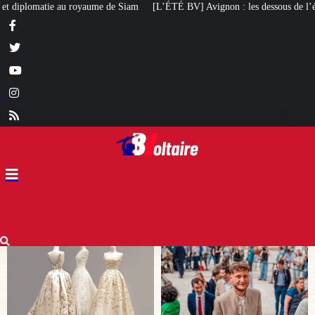
L’ÉTÉ BV] Avignon : les dessous de l’élection de Raphaël Arnault
Un maire