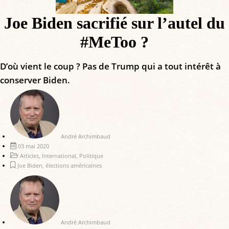
Joe Biden sacrifié sur l’autel du
#MeToo ?
D’où vient le coup ? Pas de Trump qui a tout intérêt à
conserver Biden.
André Archimbaud
03 mai 2020
Articles
,
International
,
Politique
Joe Biden
,
élections américaines
André Archimbaud