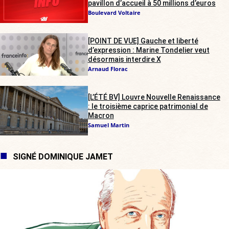
pavillon d’accueil à 50 millions d’euros
Boulevard Voltaire
[POINT DE VUE] Gauche et liberté
d’expression : Marine Tondelier veut
désormais interdire X
Arnaud Florac
[L’ÉTÉ BV] Louvre Nouvelle Renaissance
: le troisième caprice patrimonial de
Macron
Samuel Martin
SIGNÉ DOMINIQUE JAMET