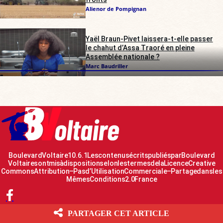
Alienor de Pompignan
Yaël Braun-Pivet laissera-t-elle passer
le chahut d’Assa Traoré en pleine
Assemblée nationale ?
Marc Baudriller
Boulevard Voltaire 10.6.1 Les contenus écrits publiés par Boulevard
Voltaire sont mis à disposition selon les termes de la Licence Creative
Commons Attribution – Pas d’Utilisation Commerciale – Partage dans les
Mêmes Conditions 2.0 France
PARTAGER CET ARTICLE