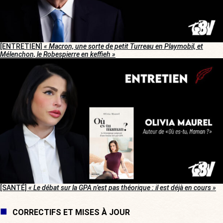
[ENTRETIEN]
« Macron, une sorte de petit Turreau en Playmobil, et
Mélenchon, le Robespierre en keffieh »
[SANTÉ]
« Le débat sur la GPA n’est pas théorique : il est déjà en cours »
CORRECTIFS ET MISES À JOUR