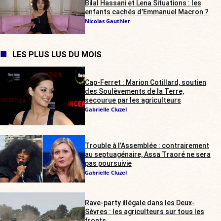
Bilal Hassani et Lena Situations : les
enfants cachés d’Emmanuel Macron ?
Nicolas Gauthier
LES PLUS LUS DU MOIS
Cap-Ferret : Marion Cotillard, soutien
des Soulèvements de la Terre,
secourue par les agriculteurs
Gabrielle Cluzel
Trouble à l’Assemblée : contrairement
au septuagénaire, Assa Traoré ne sera
pas poursuivie
Gabrielle Cluzel
Rave-party illégale dans les Deux-
Sèvres : les agriculteurs sur tous les
fronts