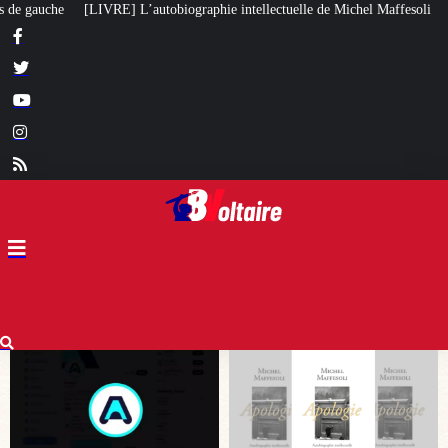
hie intellectuelle de Michel Maffesoli
Pour regagner son influence en Afri