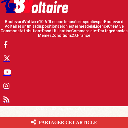
Boulevard Voltaire 10.6.1 Les contenus écrits publiés par Boulevard
Voltaire sont mis à disposition selon les termes de la Licence Creative
Commons Attribution – Pas d’Utilisation Commerciale – Partage dans les
Mêmes Conditions 2.0 France
© 2007-2026 Boulevard Voltaire
PARTAGER CET ARTICLE
Le Fil d’actualité BV