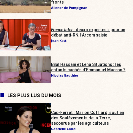
fronts
Alienor de Pompignan
France Inter
: deux « expertes » pour un
débat anti-RN, l’Arcom saisie
Jean Kast
Bilal Hassani et Lena Situations : les
enfants cachés d’Emmanuel Macron ?
Nicolas Gauthier
LES PLUS LUS DU MOIS
Cap-Ferret : Marion Cotillard, soutien
des Soulèvements de la Terre,
secourue par les agriculteurs
Gabrielle Cluzel