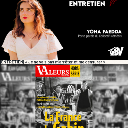
[ENTRETIEN] « Je ne vais pas m’arrêter et me censurer »