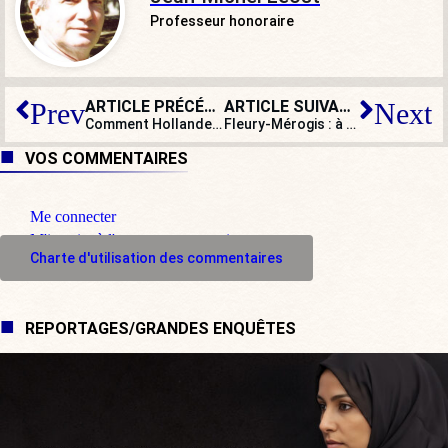
Professeur honoraire
ARTICLE PRÉCÉDENT
ARTICLE SUIVANT
Prev
Next
Comment Hollande peut gagner l’élection présidentielle sans y participer
Fleury-Mérogis : à quand une véritable politique pénale et carcérale en France ?
VOS COMMENTAIRES
Me connecter
M'inscrire à l'espace commentaire
Charte d'utilisation des commentaires
REPORTAGES/GRANDES ENQUÊTES