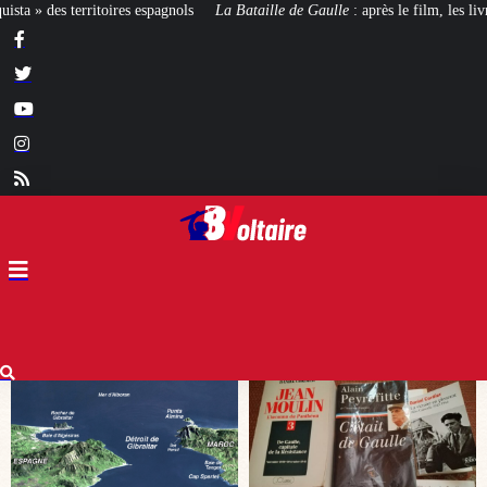
 Bataille de Gaulle
: après le film, les livres !
[CINÉMA]
De la Comédie-F