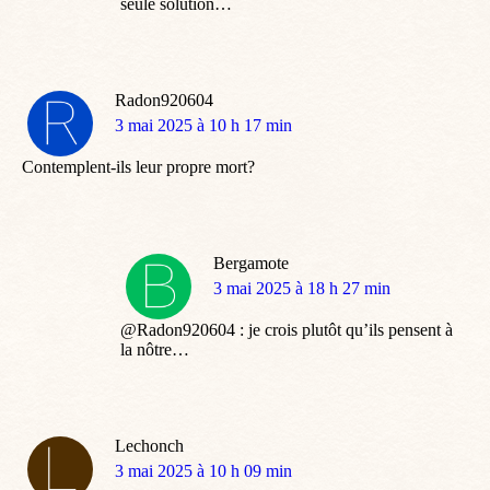
seule solution…
Radon920604
dit
3 mai 2025 à 10 h 17 min
:
Contemplent-ils leur propre mort?
Bergamote
dit
3 mai 2025 à 18 h 27 min
:
@Radon920604 : je crois plutôt qu’ils pensent à
la nôtre…
Lechonch
dit
3 mai 2025 à 10 h 09 min