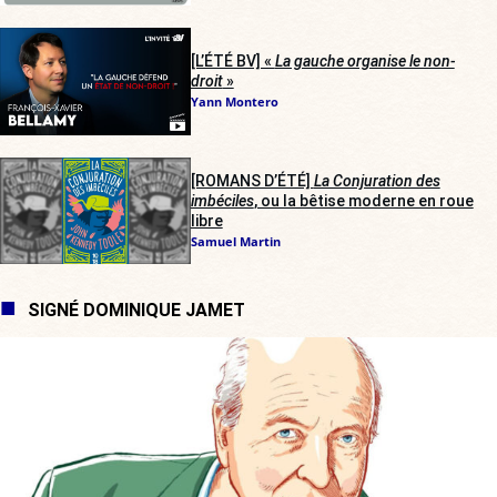
[L’ÉTÉ BV] «
La gauche organise le non-
droit
»
Yann Montero
[ROMANS D’ÉTÉ]
La Conjuration des
imbéciles
, ou la bêtise moderne en roue
libre
Samuel Martin
SIGNÉ DOMINIQUE JAMET