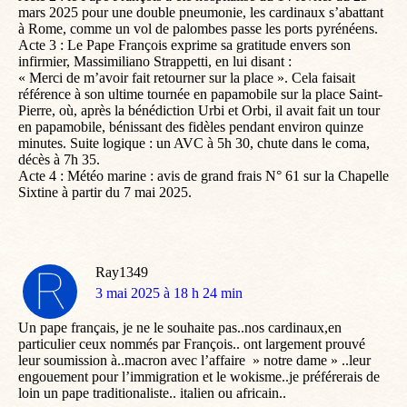
mars 2025 pour une double pneumonie, les cardinaux s’abattant
à Rome, comme un vol de palombes passe les ports pyrénéens.
Acte 3 : Le Pape François exprime sa gratitude envers son
infirmier, Massimiliano Strappetti, en lui disant :
« Merci de m’avoir fait retourner sur la place ». Cela faisait
référence à son ultime tournée en papamobile sur la place Saint-
Pierre, où, après la bénédiction Urbi et Orbi, il avait fait un tour
en papamobile, bénissant des fidèles pendant environ quinze
minutes. Suite logique : un AVC à 5h 30, chute dans le coma,
décès à 7h 35.
Acte 4 : Météo marine : avis de grand frais N° 61 sur la Chapelle
Sixtine à partir du 7 mai 2025.
Ray1349
dit
3 mai 2025 à 18 h 24 min
:
Un pape français, je ne le souhaite pas..nos cardinaux,en
particulier ceux nommés par François.. ont largement prouvé
leur soumission à..macron avec l’affaire » notre dame » ..leur
engouement pour l’immigration et le wokisme..je préférerais de
loin un pape traditionaliste.. italien ou africain..