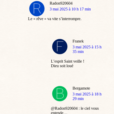
Radon920604
dit
3 mai 2025 à 10 h 17 min
:
Le « rêve » va vite s’interrompre.
Franek
dit
3 mai 2025 à 15 h
:
35 min
L’esprit Saint veille !
Dieu soit loué
Bergamote
dit
3 mai 2025 à 18 h
:
29 min
@Radon920604 : le ciel vous
entende…