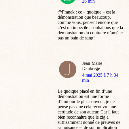
:
26 min
@Franek : ce « quoique » est la
démonstration que beaucoup,
comme vous, pensent encore que
c’est un imbécile : souhaitons que la
démonstration du contraire n’amène
pas un bain de sang!
Jean-Marie
Daubrege
dit
4 mai 2025 à 7 h 34
:
min
Le quoique placé en fin d’une
démonstration est une forme
d’humour le plus souvent, je ne
pense pas que cela recouvre une
certitude de son auteur. Car il faut
bien reconnaître que le zig a
suffisamment donné de preuves de
sa nuisance et de son implication