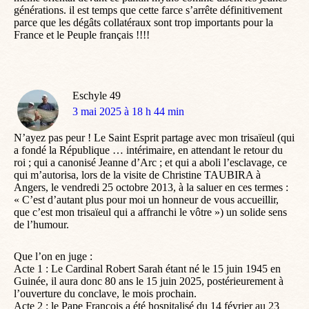
générations. il est temps que cette farce s’arrête définitivement
parce que les dégâts collatéraux sont trop importants pour la
France et le Peuple français !!!!
Eschyle 49
dit
3 mai 2025 à 18 h 44 min
:
N’ayez pas peur ! Le Saint Esprit partage avec mon trisaïeul (qui
a fondé la République … intérimaire, en attendant le retour du
roi ; qui a canonisé Jeanne d’Arc ; et qui a aboli l’esclavage, ce
qui m’autorisa, lors de la visite de Christine TAUBIRA à
Angers, le vendredi 25 octobre 2013, à la saluer en ces termes :
« C’est d’autant plus pour moi un honneur de vous accueillir,
que c’est mon trisaïeul qui a affranchi le vôtre ») un solide sens
de l’humour.
Que l’on en juge :
Acte 1 : Le Cardinal Robert Sarah étant né le 15 juin 1945 en
Guinée, il aura donc 80 ans le 15 juin 2025, postérieurement à
l’ouverture du conclave, le mois prochain.
Acte 2 : le Pape François a été hospitalisé du 14 février au 23