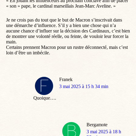
« En jouant les influenceurs au prochain conclave afin de placer
« son » pape, le cardinal marseillais Jean-Marc Aveline. »
Je ne crois pas du tout que le but de Macron s’inscrivait dans
une démarche d’influence. S’il y a bien une chose qui n’a
aucune chance d’influer sur la décision des Cardinaux, c’est bien
de montrer une volonté réelle, ou feinte, de vouloir leur forcer la
main.
Certains prennent Macron pour un rustre déconnecté, mais c’est
loin d’être un imbécile.
Franek
dit
3 mai 2025 à 15 h 34 min
:
Quoique….
Bergamote
dit
3 mai 2025 à 18 h