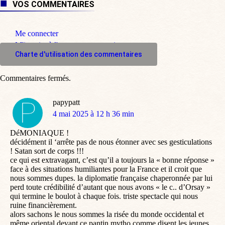
VOS COMMENTAIRES
Me connecter
M'inscrire à l'espace commentaire
Charte d'utilisation des commentaires
Commentaires fermés.
papypatt
dit
4 mai 2025 à 12 h 36 min
:
DéMONIAQUE !
décidément il ‘arrête pas de nous étonner avec ses gesticulations
! Satan sort de corps !!!
ce qui est extravagant, c’est qu’il a toujours la « bonne réponse »
face à des situations humiliantes pour la France et il croit que
nous sommes dupes. la diplomatie française chaperonnée par lui
perd toute crédibilité d’autant que nous avons « le c.. d’Orsay »
qui termine le boulot à chaque fois. triste spectacle qui nous
ruine financièrement.
alors sachons le nous sommes la risée du monde occidental et
même oriental devant ce pantin mytho comme disent les jeunes