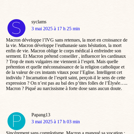
syclams
dit
3 mai 2025 à 17 h 25 min
:
Macron développe l’IVG sans retenues, la mort en croissance de
la vie. Macron développe l’euthanasie sans hésitation, la mort
enfin de vie. Macron oblige le corps médical à enfreindre son
serment. Et Macron prétend conseiller , influencer les cardinaux
? Trop de mots vulgaires me viennent à l’esprit. Mais quelle
prétention et quelle méconnaissance de la religion catholique et
de la valeur de ces instants vitaux pour l’Eglise. Intelligent cet
individu ? Incarnation de l’esprit saint, perçoit-il le sens de cette
expression ? On n’est pas au bal des p’tites folles de l’Élysée…..
Macron ? Piqué au narcissisme à forte dose sans aucun doute.
Papang13
dit
3 mai 2025 à 17 h 03 min
:
Sincèrement sans complotisme, Macron a manqué sa vocation :