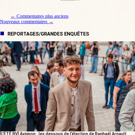
Navigation de commentaire
← Commentaires plus anciens
Nouveaux commentaires →
REPORTAGES/GRANDES ENQUÊTES
[L’ÉTÉ BV] Avignon : les dessous de l’élection de Raphaël Arnault