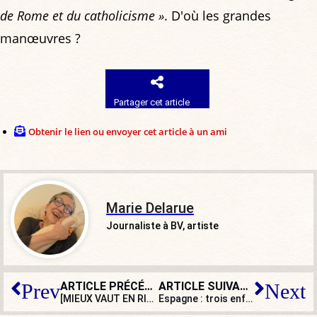
de Rome et du catholicisme »
. D'où les grandes
manœuvres ?
Partager cet article
Obtenir le lien ou envoyer cet article à un ami
Marie Delarue
Journaliste à BV, artiste
ARTICLE PRÉCÉDENT
ARTICLE SUIVANT
Prev
Next
[MIEUX VAUT EN RIRE] Jean-Luc Mélenchon aux Oscars du meilleur acteur
Espagne : trois enfants cloîtrés. Bienvenue dans la « maison de l’horreur »