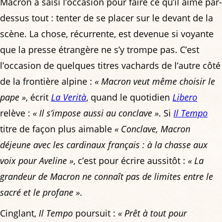
Macron a saisi l’occasion pour faire ce qu’il aime par-
dessus tout : tenter de se placer sur le devant de la
scène. La chose, récurrente, est devenue si voyante
que la presse étrangère ne s’y trompe pas. C’est
l’occasion de quelques titres vachards de l’autre côté
de la frontière alpine :
« Macron veut même choisir le
pape »
, écrit
La Verità
, quand le quotidien
Libero
relève :
« Il s’impose aussi au conclave »
. Si
Il Tempo
titre de façon plus aimable
« Conclave, Macron
déjeune avec les cardinaux français : à la chasse aux
voix pour Aveline »
, c’est pour écrire aussitôt :
« La
grandeur de Macron ne connaît pas de limites entre le
sacré et le profane »
.
Cinglant,
Il Tempo
poursuit :
« Prêt à tout pour