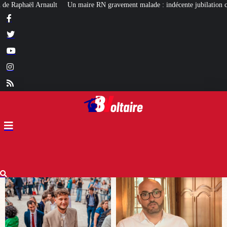
avement malade : indécente jubilation chez certains…
Affaire Lyhanna : u