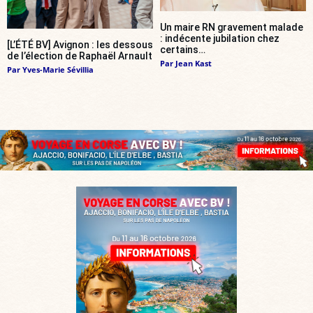
Un maire RN gravement malade
: indécente jubilation chez
[L’ÉTÉ BV] Avignon : les dessous
certains…
de l’élection de Raphaël Arnault
Par
Jean Kast
Par
Yves-Marie Sévillia