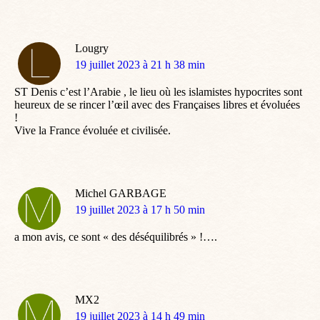
Lougry
dit
19 juillet 2023 à 21 h 38 min
:
ST Denis c’est l’Arabie , le lieu où les islamistes hypocrites sont
heureux de se rincer l’œil avec des Françaises libres et évoluées
!
Vive la France évoluée et civilisée.
Michel GARBAGE
dit
19 juillet 2023 à 17 h 50 min
:
a mon avis, ce sont « des déséquilibrés » !….
MX2
dit
19 juillet 2023 à 14 h 49 min