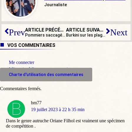
Journaliste
ARTICLE PRÉCÉDENT
ARTICLE SUIVANT
Prev
Next
Pommiers saccagés : face aux écolos, des agriculteurs démunis et exaspérés
Burkini sur les plages : le doigt, la Lune et les naïfs !
VOS COMMENTAIRES
Me connecter
M'inscrire à l'espace commentaire
Charte d'utilisation des commentaires
Commentaires fermés.
bm77
dit
19 juillet 2023 à 22 h 35 min
:
Dans le genre autruche Oriane Filhol est vraiment une spécimen
de compétition .