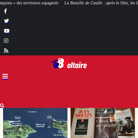
a Bataille de Gaulle
: après le film, les livres !
[CINÉMA]
De la Comédie-F