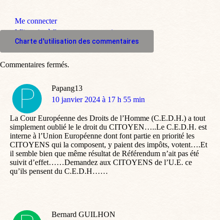
Me connecter
M'inscrire à l'espace commentaire
Charte d'utilisation des commentaires
Commentaires fermés.
Papang13
dit
10 janvier 2024 à 17 h 55 min
:
La Cour Européenne des Droits de l’Homme (C.E.D.H.) a tout
simplement oublié le le droit du CITOYEN…..Le C.E.D.H. est
interne à l’Union Européenne dont font partie en priorité les
CITOYENS qui la composent, y paient des impôts, votent….Et
il semble bien que même résultat de Référendum n’ait pas été
suivit d’effet……Demandez aux CITOYENS de l’U.E. ce
qu’ils pensent du C.E.D.H……
Bernard GUILHON