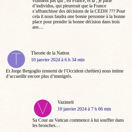
vraiment pas qui , en France, et là , je parle
d’individus, qui pleurerait que la France
s’affranchisse des décisions de la CEDH ??? Pour
cela il nous faudra une bonne personne à la bonne
place pour prendre la bonne décision dans trois
ans…
Theorie de la Nation
dit
10 janvier 2024 à 6 h 34 min
:
Et Jorge Bergoglio (ennemi de l’Occident chrétien) nous intime
d’accueillir encore plus d’immigrés.
Vazimeli
dit
10 janvier 2024 à 7 h 06 min
:
Sa Cour au Vatican commence à lui souffler dans
les bronches…