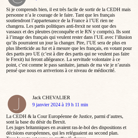
:
Si je comprends bien, il est très facile de sortir de la CEDH mais
personne n’a le courage de le faire. Tant que les français
soutiendront l’appartenance de la France à l’UE rien ne
changera. Les partis politiques anti-frexit ne sont que des
vassaux et des pleutres (reconquête et le RN y compris). Ils sont
à l’image des français qui veulent rester dans l’UE avec l’illusion
qu’ils pourraient un jour la changer. Pire, l’UE sera de plus en
plus liberticide au fur et à mesure que les français, en votant pour
des partis pro UE (c’est à dire des partis qui ne veulent pas faire
le Frexit) lui feront allégeance. La servitude volontaire à ce
point, c’est comme le pass sanitaire, jamais de ma vie je n’aurais
pensé que nous en arriverions à ce niveau de médiocrité.
Jack CHEVALIER
dit
9 janvier 2024 à 19 h 11 min
:
La CEDH & la Cour Européenne de Justice, parmi d’autres,
sont la base du désir du Brexit.
Les juges britanniques en avaient ras-le-bol des dispositions et
décisions européennes, qui les reléguaient au second plan.