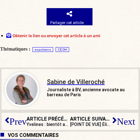
Partager cet article
Obtenir le lien ou envoyer cet article à un ami
Thématiques :
expulsions
CEDH
Sabine de Villeroché
Journaliste à BV, ancienne avocate au
barreau de Paris
ARTICLE PRÉCÉDENT
ARTICLE SUIVANT
Prev
Next
Yvelines : bientôt autant de mosquées que de paroisses… sinon plus
[POINT DE VUE] Élisabeth Borne, sitôt partie, déjà recasée ?
VOS COMMENTAIRES