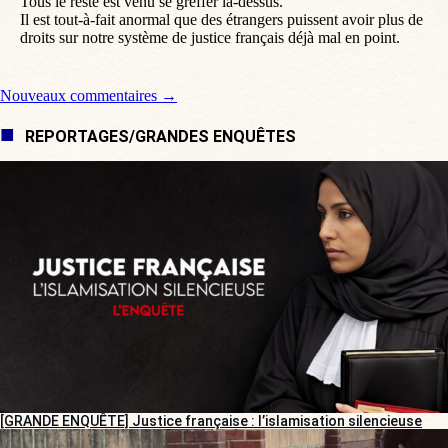
Tous le reste est venu se greffer là-dessus.
Il est tout-à-fait anormal que des étrangers puissent avoir plus de
droits sur notre système de justice français déjà mal en point.
Navigation de commentaire
Nouveaux commentaires →
REPORTAGES/GRANDES ENQUÊTES
[GRANDE ENQUÊTE] Justice française : l’islamisation silencieuse