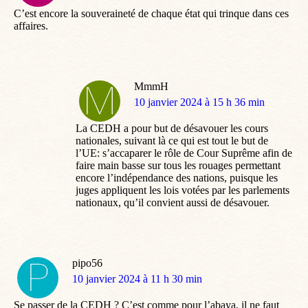
C’est encore la souveraineté de chaque état qui trinque dans ces
affaires.
MmmH
dit
10 janvier 2024 à 15 h 36 min
:
La CEDH a pour but de désavouer les cours
nationales, suivant là ce qui est tout le but de
l’UE: s’accaparer le rôle de Cour Suprême afin de
faire main basse sur tous les rouages permettant
encore l’indépendance des nations, puisque les
juges appliquent les lois votées par les parlements
nationaux, qu’il convient aussi de désavouer.
pipo56
dit
10 janvier 2024 à 11 h 30 min
:
Se passer de la CEDH ? C’est comme pour l’abaya, il ne faut