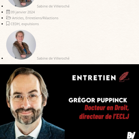
Sabine de Villeroché
09 janvier 2024
Articles
,
Entretiens/Réactions
CEDH
,
expulsions
Sabine de Villeroché