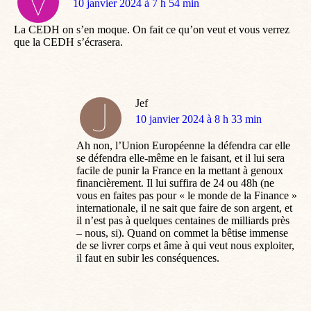
dit
10 janvier 2024 à 7 h 54 min
:
La CEDH on s’en moque. On fait ce qu’on veut et vous verrez
que la CEDH s’écrasera.
Jef
dit
10 janvier 2024 à 8 h 33 min
:
Ah non, l’Union Européenne la défendra car elle
se défendra elle-même en le faisant, et il lui sera
facile de punir la France en la mettant à genoux
financièrement. Il lui suffira de 24 ou 48h (ne
vous en faites pas pour « le monde de la Finance »
internationale, il ne sait que faire de son argent, et
il n’est pas à quelques centaines de milliards près
– nous, si). Quand on commet la bêtise immense
de se livrer corps et âme à qui veut nous exploiter,
il faut en subir les conséquences.