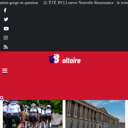
 Louvre Nouvelle Renaissance : le troisième caprice patrimonial de Macron