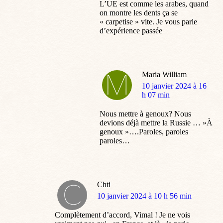
L’UE est comme les arabes, quand
on montre les dents ça se
« carpetise » vite. Je vous parle
d’expérience passée
Maria William
dit
10 janvier 2024 à 16
:
h 07 min
Nous mettre à genoux? Nous
devions déjà mettre la Russie … »À
genoux »….Paroles, paroles
paroles…
Chti
dit
10 janvier 2024 à 10 h 56 min
:
Complètement d’accord, Vimal ! Je ne vois