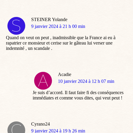
STEINER Yolande
dit
9 janvier 2024 à 21 h 00 min
:
Quand on veut on peut , inadmissible que la France ai eu à
rapatrier ce monsieur et cerise sur le gâteau lui verser une
indemnité , un scandale .
Acadie
dit
10 janvier 2024 à 12 h 07 min
:
Je suis d’accord. Il faut faire fi des conséquences
immédiates et comme vous dites, qui veut peut !
Cyrano24
dit
9 janvier 2024 à 19 h 26 min