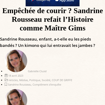
Empêchée de courir ? Sandrine
Rousseau refait l’Histoire
comme Maître Gims
Sandrine Rousseau, enfant, a-t-elle eu les pieds
bandés ? Un kimono qui lui entravait les jambes ?
Gabrielle Cluzel
18 avril 2023
Articles
,
Médias
,
Politique
,
Société
,
COUP DE GRIFFE
Sandrine Rousseau
,
Complément d'enquête