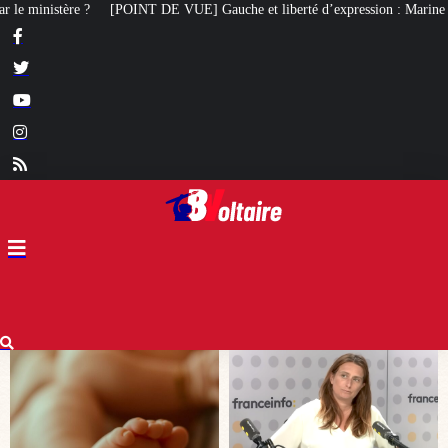
uche et liberté d’expression : Marine Tondelier veut désormais interdire X