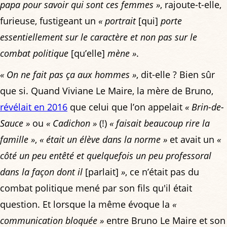
papa pour savoir qui sont ces femmes »
, rajoute-t-elle,
furieuse, fustigeant un
« portrait
[qui]
porte
essentiellement sur le caractère et non pas sur le
combat politique
[qu’elle]
mène »
.
« On ne fait pas ça aux hommes »
, dit-elle ? Bien sûr
que si. Quand Viviane Le Maire, la mère de Bruno,
révélait en 2016
que celui que l’on appelait
« Brin-de-
Sauce »
ou
« Cadichon »
(!)
« faisait beaucoup rire la
famille »
,
« était un élève dans la norme »
et avait un
«
côté un peu entêté et quelquefois un peu professoral
dans la façon dont il
[parlait]
»
, ce n’était pas du
combat politique mené par son fils qu'il était
question. Et lorsque la même évoque la
«
communication bloquée »
entre Bruno Le Maire et son