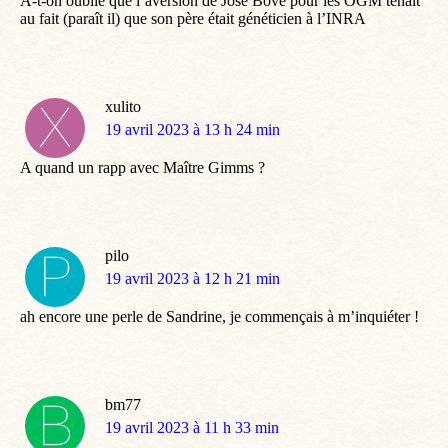
A-t-on oublié que l’aversion de José Bové pour les OGM tenait
au fait (paraît il) que son père était généticien à l’INRA
xulito
dit
19 avril 2023 à 13 h 24 min
:
A quand un rapp avec Maître Gimms ?
pilo
dit
19 avril 2023 à 12 h 21 min
:
ah encore une perle de Sandrine, je commençais à m’inquiéter !
bm77
dit
19 avril 2023 à 11 h 33 min
: