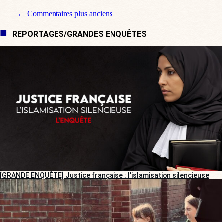
Navigation de commentaire
← Commentaires plus anciens
REPORTAGES/GRANDES ENQUÊTES
[GRANDE ENQUÊTE] Justice française : l’islamisation silencieuse