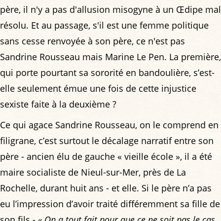
père, il n'y a pas d'allusion misogyne à un Œdipe mal
résolu. Et au passage, s'il est une femme politique
sans cesse renvoyée à son père, ce n'est pas
Sandrine Rousseau mais Marine Le Pen. La première,
qui porte pourtant sa sororité en bandoulière, s’est-
elle seulement émue une fois de cette injustice
sexiste faite à la deuxième ?
Ce qui agace Sandrine Rousseau, on le comprend en
filigrane, c’est surtout le décalage narratif entre son
père - ancien élu de gauche « vieille école », il a été
maire socialiste de Nieul-sur-Mer, près de La
Rochelle, durant huit ans - et elle. Si le père n’a pas
eu l’impression d’avoir traité différemment sa fille de
son fils -
« On a tout fait pour que ce ne soit pas le cas