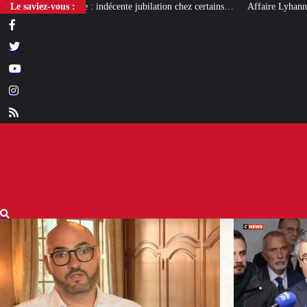
ente jubilation chez certains…
Le saviez-vous :
Affaire Lyhanna : un nouveau rapport qui 