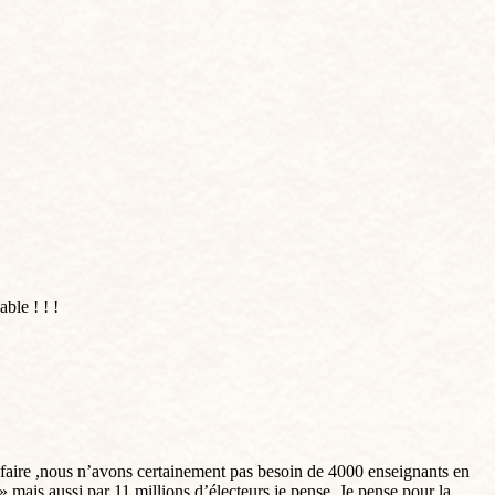
ble ! ! !
en faire ,nous n’avons certainement pas besoin de 4000 enseignants en
 mais aussi par 11 millions d’électeurs je pense. Je pense pour la