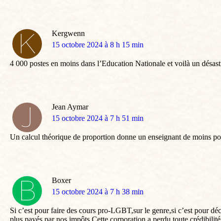
Kergwenn
dit
15 octobre 2024 à 8 h 15 min
:
4 000 postes en moins dans l’Education Nationale et voilà un désast
Jean Aymar
dit
15 octobre 2024 à 7 h 51 min
:
Un calcul théorique de proportion donne un enseignant de moins pou
Boxer
dit
15 octobre 2024 à 7 h 38 min
:
Si c’est pour faire des cours pro-LGBT,sur le genre,si c’est pour déc
plus payés par nos impôts.Cette corporation a perdu toute crédibilit