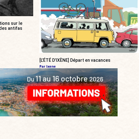
ions sur le
des antifas
[L’ÉTÉ D’IXÈNE] Départ en vacances
Par
Ixene