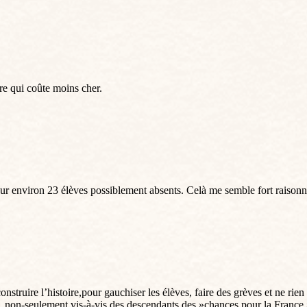
re qui coûte moins cher.
r environ 23 élèves possiblement absents. Celà me semble fort raisonna
onstruire l’histoire,pour gauchiser les élèves, faire des grèves et ne ri
é, non-seulement vis-à-vis des descendants des »chances pour la France »