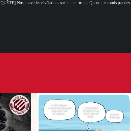
ions sur le meurtre de Quentin commis par des antifas
[L’ÉTÉ D’IXÈNE] 