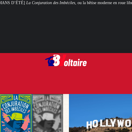
n des Imbéciles
, ou la bêtise moderne en roue libre
Steven Spielberg et Geor