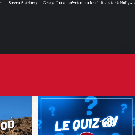
ge Lucas prévoient un krach financier à Hollywood
[QUIZ] Citations politiq