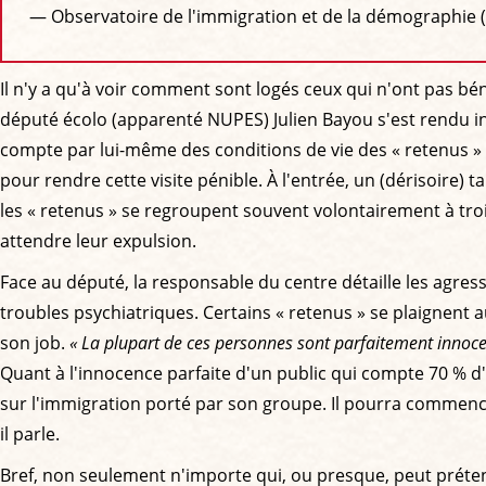
— Observatoire de l'immigration et de la démographie
Il n'y a qu'à voir comment sont logés ceux qui n'ont pas béné
député écolo (apparenté NUPES) Julien Bayou s'est rendu i
compte par lui-même des conditions de vie des « retenus » (o
pour rendre cette visite pénible. À l'entrée, un (dérisoire
les « retenus » se regroupent souvent volontairement à troi
attendre leur expulsion.
Face au député, la responsable du centre détaille les agre
troubles psychiatriques. Certains « retenus » se plaignent 
son job.
« La plupart de ces personnes sont parfaitement innoce
Quant à l'innocence parfaite d'un public qui compte 70 % d'a
sur l'immigration porté par son groupe. Il pourra commencer
il parle.
Bref, non seulement n'importe qui, ou presque, peut prétend