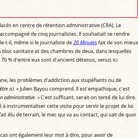
placés en centre de rétention administrative (CRA). Le
ccompagné de cinq journalistes. Il souhaitait se rendre
e-t-il, même si le journaliste de
20 Minutes
fait de son mieux
un bloc sanitaire et des chambres de deux, dans lesquelles
 70 % d'entre eux sont d'anciens détenus, venus ici
une, les problèmes d'addiction aux stupéfiants ou de
tre ici. »
Julien Bayou comprend. Il est empathique, c'est
on administrative. »
C'est suffisant, serait-on tenté de lui dire.
 instrumentaliser cette visite pour servir le projet de loi
t élu de terrain, le mec qui va au contact, qui sait de quoi
 cas ont également leur mot à dire, pour avoir de