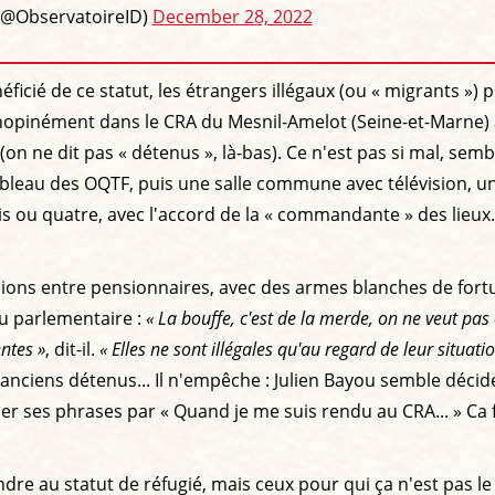
 (@ObservatoireID)
December 28, 2022
ficié de ce statut, les étrangers illégaux (ou « migrants ») 
nopinément dans le CRA du Mesnil-Amelot (Seine-et-Marne) a
n ne dit pas « détenus », là-bas). Ce n'est pas si mal, sembl
) tableau des OQTF, puis une salle commune avec télévision, 
s ou quatre, avec l'accord de la « commandante » des lieux.
ssions entre pensionnaires, avec des armes blanches de fort
au parlementaire :
« La bouffe, c'est de la merde, on ne veut pas ê
ntes »
, dit-il.
« Elles ne sont illégales qu'au regard de leur situati
nciens détenus... Il n'empêche : Julien Bayou semble décidé à
 ses phrases par « Quand je me suis rendu au CRA... » Ca fai
re au statut de réfugié, mais ceux pour qui ça n'est pas le