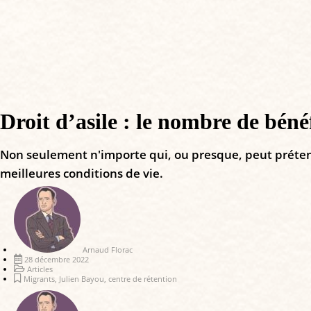
Droit d’asile : le nombre de bénéf
Non seulement n'importe qui, ou presque, peut prétendr
meilleures conditions de vie.
Arnaud Florac
28 décembre 2022
Articles
Migrants
,
Julien Bayou
,
centre de rétention