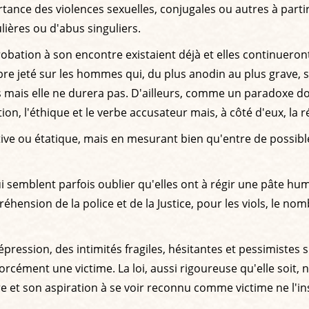
ce des violences sexuelles, conjugales ou autres à partir 
lières ou d'abus singuliers.
robation à son encontre existaient déjà et elles continueron
obre jeté sur les hommes qui, du plus anodin au plus grave,
 mais elle ne durera pas. D'ailleurs, comme un paradoxe dou
iation, l'éthique et le verbe accusateur mais, à côté d'eux, la
slative ou étatique, mais en mesurant bien qu'entre de possib
i semblent parfois oublier qu'elles ont à régir une pâte huma
hension de la police et de la Justice, pour les viols, le no
pression, des intimités fragiles, hésitantes et pessimistes s
t forcément une victime. La loi, aussi rigoureuse qu'elle 
eure et son aspiration à se voir reconnu comme victime ne l'in