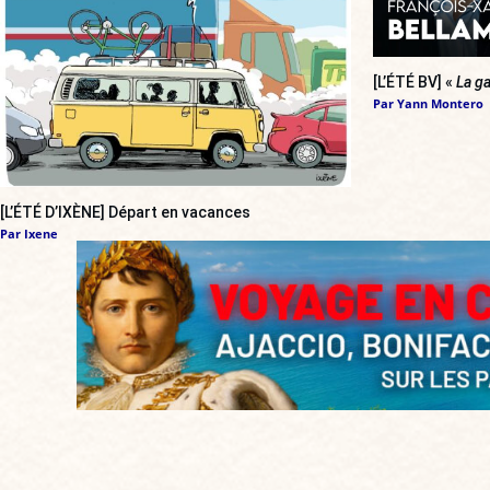
[L’ÉTÉ BV] «
La ga
Par
Yann Montero
[L’ÉTÉ D’IXÈNE] Départ en vacances
Par
Ixene