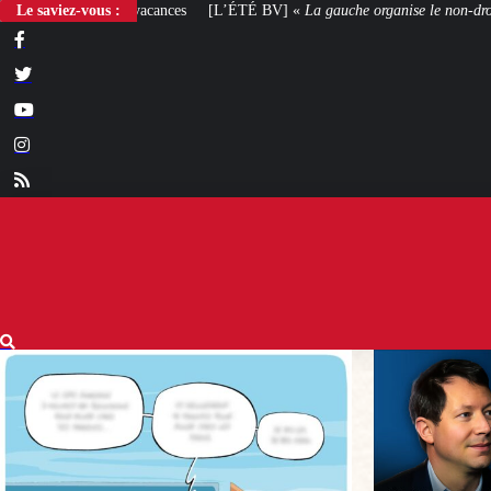
Le saviez-vous :
[L’ÉTÉ BV] «
La gauche organise le non-droit
»
[VOTRE AVIS] Yaël B