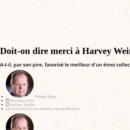
Doit-on dire merci à Harvey Wei
A-t-il, par son pire, favorisé le meilleur d'un émoi coll
Philippe Bilger
09 octobre 2018
Articles
,
Société
Violences faites aux femmes
,
Harvey Weinstein