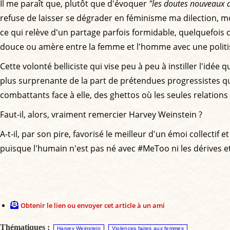
Il me paraît que, plutôt que d'évoquer
"les doutes nouveaux
refuse de laisser se dégrader en féminisme ma dilection, 
ce qui relève d'un partage parfois formidable, quelquefois 
douce ou amère entre la femme et l'homme avec une politis
Cette volonté belliciste qui vise peu à peu à instiller l'idé
plus surprenante de la part de prétendues progressistes qui,
combattants face à elle, des ghettos où les seules relations
Faut-il, alors, vraiment remercier Harvey Weinstein ?
A-t-il, par son pire, favorisé le meilleur d'un émoi collect
puisque l'humain n'est pas né avec #MeToo ni les dérives e
Obtenir le lien ou envoyer cet article à un ami
Thématiques :
Harvey Weinstein
Violences faites aux femmes