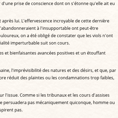
d'une prise de conscience dont on s'étonne qu'elle ait eu
t après lui. L'effervescence incroyable de cette dernière
 s'abandonneraient à l'insupportable ont peut-être
loureux, on a été obligé de constater que les viols n'ont
 réalité imperturbable suit son cours.
les et bienfaisantes avancées positives et un étouffant
ine, l'imprévisibilité des natures et des désirs, et que, par
mbre réduit des plaintes ou les condamnations trop faibles,
ur l'issue. Comme si les tribunaux et les cours d'assises
soit, ne persuadera pas mécaniquement quiconque, homme ou
spirent pas.