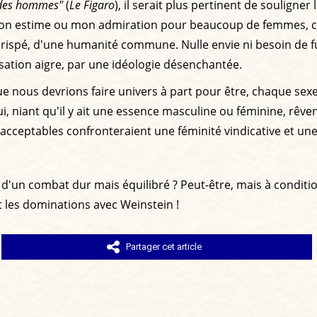
 des hommes"
(
Le Figaro
), il serait plus pertinent de souligne
mon estime ou mon admiration pour beaucoup de femmes, com
crispé, d'une humanité commune. Nulle envie ni besoin de fui
ation aigre, par une idéologie désenchantée.
e que nous devrions faire univers à part pour être, chaque sex
 niant qu'il y ait une essence masculine ou féminine, rêvent
 acceptables confronteraient une féminité vindicative et une
if et d'un combat dur mais équilibré ? Peut-être, mais à cond
t les dominations avec Weinstein !
Partager cet article