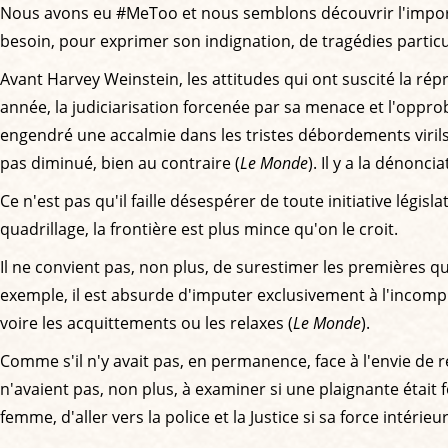
Nous avons eu #MeToo et nous semblons découvrir l'importan
besoin, pour exprimer son indignation, de tragédies particu
Avant Harvey Weinstein, les attitudes qui ont suscité la rép
année, la judiciarisation forcenée par sa menace et l'oppr
engendré une accalmie dans les tristes débordements virils
pas diminué, bien au contraire (
Le Monde
). Il y a la dénonc
Ce n'est pas qu'il faille désespérer de toute initiative légi
quadrillage, la frontière est plus mince qu'on le croit.
Il ne convient pas, non plus, de surestimer les premières qu
exemple, il est absurde d'imputer exclusivement à l'incompré
voire les acquittements ou les relaxes (
Le Monde
).
Comme s'il n'y avait pas, en permanence, face à l'envie de ré
n'avaient pas, non plus, à examiner si une plaignante étai
femme, d'aller vers la police et la Justice si sa force intéri