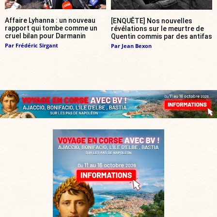
Affaire Lyhanna : un nouveau
[ENQUÊTE] Nos nouvelles
rapport qui tombe comme un
révélations sur le meurtre de
cruel bilan pour Darmanin
Quentin commis par des antifas
Par
Frédéric Sirgant
Par
Jean Bexon