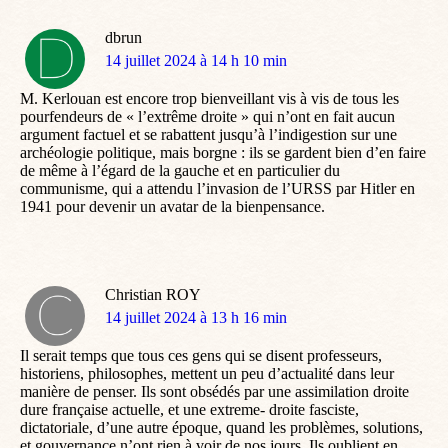
dbrun
dit
14 juillet 2024 à 14 h 10 min
:
M. Kerlouan est encore trop bienveillant vis à vis de tous les
pourfendeurs de « l’extrême droite » qui n’ont en fait aucun
argument factuel et se rabattent jusqu’à l’indigestion sur une
archéologie politique, mais borgne : ils se gardent bien d’en faire
de même à l’égard de la gauche et en particulier du
communisme, qui a attendu l’invasion de l’URSS par Hitler en
1941 pour devenir un avatar de la bienpensance.
Christian ROY
dit
14 juillet 2024 à 13 h 16 min
:
Il serait temps que tous ces gens qui se disent professeurs,
historiens, philosophes, mettent un peu d’actualité dans leur
manière de penser. Ils sont obsédés par une assimilation droite
dure française actuelle, et une extreme- droite fasciste,
dictatoriale, d’une autre époque, quand les problèmes, solutions,
et gouvernance n’ont rien à voir de nos jours. Ils oublient en