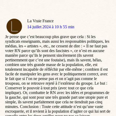
La Vraie France
dit
14 juillet 2024 à 10 h 55 min
:
Je pense que c’est beaucoup plus grave que cela : Si les
syndicats enseignants, mais aussi les responsables politiques, les
médias, les « artistes », etc., ne cessent de dire : « Il ne faut pas
voter RN parce qu’ils sont des fascistes », ce n’est en aucune
manière parce qu’ils le pensent sincèrement (ils savent
pertinemment que c’est une foutaise), mais ils savent, hélas,
combien une très grande masse de la population, elle, est
totalement incapable de réfléchir par elle-même ; combien il est
facile de manipuler les gens avec le politiquement correct, avec
le fait que si l’on ne pense pas et on n’agit pas comme le
troupeau, on se retrouve rejeté à l’extérieur du groupe. Le but :
Conserver le pouvoir à tout prix (avec tout ce que cela
implique). Or, combattre le RN avec les idées et programmes de
la gauche, qui sont pour une très grande part une utopie pure et
simple, ils savent parfaitement que cela ne tiendrait pas cinq
minutes. Conclusion : Toute cette attitude n’est qu’une vaste
escroquerie, et il revient à la population d’agiter ce qui lui sert de
cervelle entre les deux oreilles pour ne pas se laisser