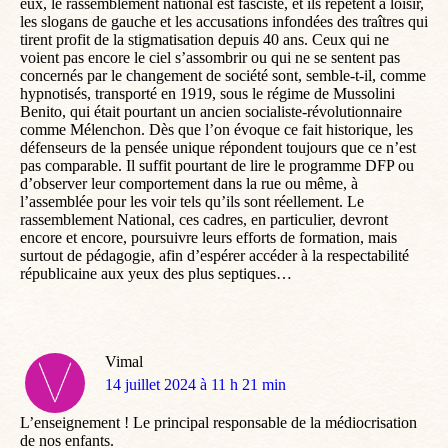
eux, le rassemblement national est fasciste, et ils répètent à loisir,
les slogans de gauche et les accusations infondées des traîtres qui
tirent profit de la stigmatisation depuis 40 ans. Ceux qui ne
voient pas encore le ciel s’assombrir ou qui ne se sentent pas
concernés par le changement de société sont, semble-t-il, comme
hypnotisés, transporté en 1919, sous le régime de Mussolini
Benito, qui était pourtant un ancien socialiste-révolutionnaire
comme Mélenchon. Dès que l’on évoque ce fait historique, les
défenseurs de la pensée unique répondent toujours que ce n’est
pas comparable. Il suffit pourtant de lire le programme DFP ou
d’observer leur comportement dans la rue ou même, à
l’assemblée pour les voir tels qu’ils sont réellement. Le
rassemblement National, ces cadres, en particulier, devront
encore et encore, poursuivre leurs efforts de formation, mais
surtout de pédagogie, afin d’espérer accéder à la respectabilité
républicaine aux yeux des plus septiques…
Vimal
dit
14 juillet 2024 à 11 h 21 min
:
L’enseignement ! Le principal responsable de la médiocrisation
de nos enfants.