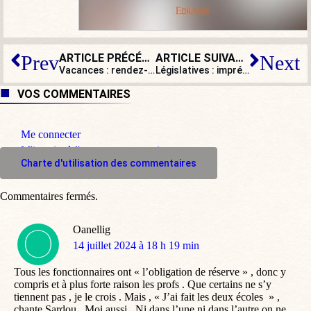
ARTICLE PRÉCÉDENT
ARTICLE SUIVANT
Prev
Next
Vacances : rendez-vous en terre inconnue…
Législatives : imprévision sondagière et système électoral
VOS COMMENTAIRES
Me connecter
M'inscrire à l'espace commentaire
Charte d'utilisation des commentaires
Commentaires fermés.
Oanellig
dit
14 juillet 2024 à 18 h 19 min
:
Tous les fonctionnaires ont « l’obligation de réserve » , donc y
compris et à plus forte raison les profs . Que certains ne s’y
tiennent pas , je le crois . Mais , « J’ai fait les deux écoles » ,
chante Sardou . Moi aussi . Ni dans l’une ni dans l’autre on ne