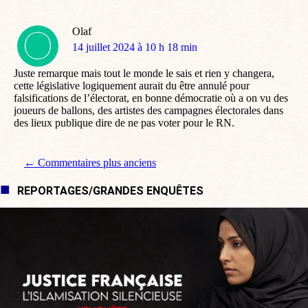
Olaf
dit
14 juillet 2024 à 10 h 18 min
:
Juste remarque mais tout le monde le sais et rien y changera,
cette législative logiquement aurait du être annulé pour
falsifications de l’électorat, en bonne démocratie où a on vu des
joueurs de ballons, des artistes des campagnes électorales dans
des lieux publique dire de ne pas voter pour le RN.
Navigation de commentaire
← Commentaires plus anciens
REPORTAGES/GRANDES ENQUÊTES