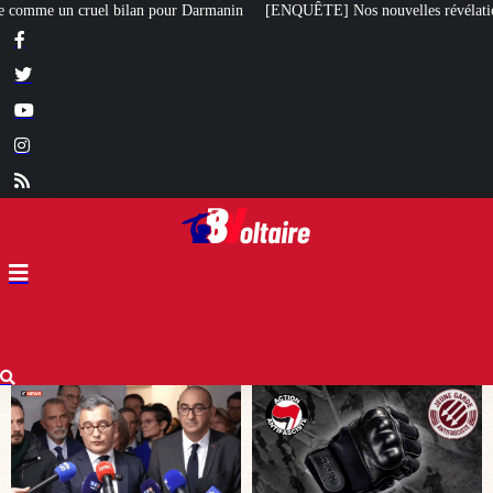
n
[ENQUÊTE] Nos nouvelles révélations sur le meurtre de Quentin commis p