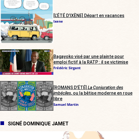
[L’ÉTÉ D’IXÈNE] Départ en vacances
Ixene
Bagayoko visé par une plainte pour
emploi fictif à la RATP : il se victimise
Frédéric Sirgant
[ROMANS D’ÉTÉ]
La Conjuration des
imbéciles
, ou la bêtise moderne en roue
libre
Samuel Martin
SIGNÉ DOMINIQUE JAMET