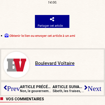
14:00.
Partager cet article
Obtenir le lien ou envoyer cet article à un ami
Boulevard Voltaire
ARTICLE PRÉCÉDENT
ARTICLE SUIVANT
Prev
Next
Non, le gouvernement n’enverra pas les profs ramasser les fraises !
Sibeth, les fraises, les asperges et nous, qui ne travaillons pas…
VOS COMMENTAIRES