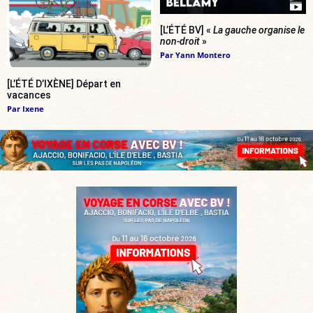
[L’ÉTÉ BV] «
La gauche organise le
non-droit
»
Par
Yann Montero
[L’ÉTÉ D’IXÈNE] Départ en
vacances
Par
Ixene