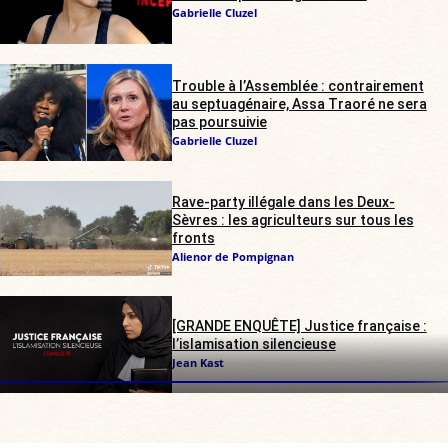
Gabrielle Cluzel
Trouble à l’Assemblée : contrairement
au septuagénaire, Assa Traoré ne sera
pas poursuivie
Gabrielle Cluzel
Rave-party illégale dans les Deux-
Sèvres : les agriculteurs sur tous les
fronts
Alienor de Pompignan
[GRANDE ENQUÊTE] Justice française :
l’islamisation silencieuse
Jean Kast