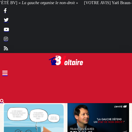
e le non-droit
»
[VOTRE AVIS] Yaël Braun-Pivet doit-elle renoncer à son pr