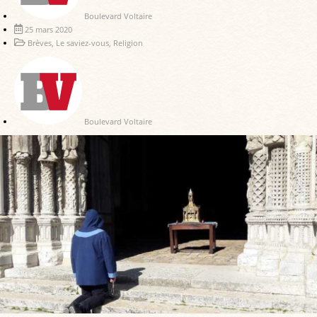
Boulevard Voltaire
25 mars 2020
Brèves
,
Le saviez-vous
,
Religion
Boulevard Voltaire