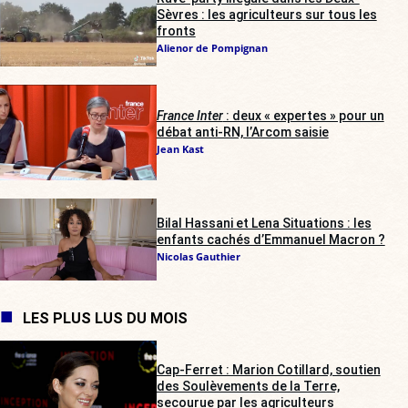
Sèvres : les agriculteurs sur tous les
fronts
Alienor de Pompignan
France Inter
: deux « expertes » pour un
débat anti-RN, l’Arcom saisie
Jean Kast
Bilal Hassani et Lena Situations : les
enfants cachés d’Emmanuel Macron ?
Nicolas Gauthier
LES PLUS LUS DU MOIS
Cap-Ferret : Marion Cotillard, soutien
des Soulèvements de la Terre,
secourue par les agriculteurs