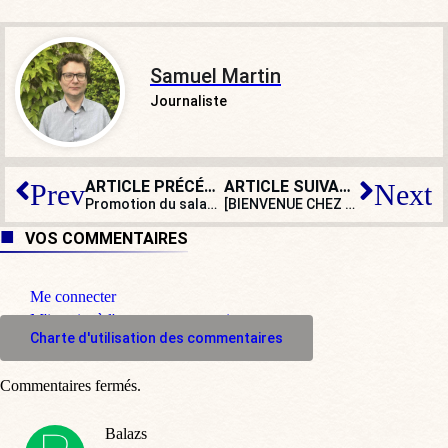
Samuel Martin
Journaliste
ARTICLE PRÉCÉDENT
ARTICLE SUIVANT
Prev
Next
Promotion du salafisme, de la charia… le pass Culture, un pass cultuel
[BIENVENUE CHEZ LES WOKE] Vacances pour Woke
VOS COMMENTAIRES
Me connecter
M'inscrire à l'espace commentaire
Charte d'utilisation des commentaires
Commentaires fermés.
Balazs