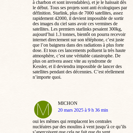
à charbon et sont invendables), et je le haïssait dès
le début. Tous ses projets sont anti écologiques par
définition. Starlink, plus de 7000 satellites, assez
rapidement 42000, il devient impossible de sortir
des images du ciel sans avoir ces vermines de
satellites. Les premiers starlinks pesaient 300kg,
aujourd’hui 1.3 tonnes, bientôt on pourra recevoir
internet directement sur son téléphone, c’est juste
que l’on baignera dans des radiations à plus forte
dose. Et tous ces lancements polluent la très haute
atmosphère, c’est une véritable catastrophe. De
plus on arrivera assez vite au syndrome de
Kessler, et il deviendra impossible de lancer des
satellites pendant des décennies. C’est réellement
n’importe quoi.
MICHON
dit
20 mars 2025 à 9 h 36 min
:
oui les mêmes qui remplacent les centrales
nucléaires par des moulins à vent jusqu’à ce qu’ils
s’aperçoivent que cela ne fait que du vent