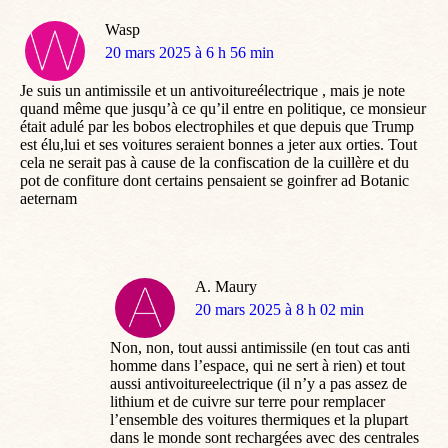
Wasp
dit
20 mars 2025 à 6 h 56 min
:
Je suis un antimissile et un antivoitureélectrique , mais je note
quand même que jusqu’à ce qu’il entre en politique, ce monsieur
était adulé par les bobos electrophiles et que depuis que Trump
est élu,lui et ses voitures seraient bonnes a jeter aux orties. Tout
cela ne serait pas à cause de la confiscation de la cuillère et du
pot de confiture dont certains pensaient se goinfrer ad Botanic
aeternam
A. Maury
dit
20 mars 2025 à 8 h 02 min
:
Non, non, tout aussi antimissile (en tout cas anti
homme dans l’espace, qui ne sert à rien) et tout
aussi antivoitureelectrique (il n’y a pas assez de
lithium et de cuivre sur terre pour remplacer
l’ensemble des voitures thermiques et la plupart
dans le monde sont rechargées avec des centrales