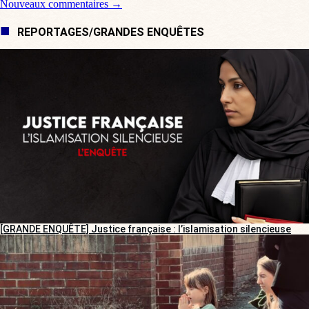
Navigation de commentaire
Nouveaux commentaires →
REPORTAGES/GRANDES ENQUÊTES
[GRANDE ENQUÊTE] Justice française : l’islamisation silencieuse