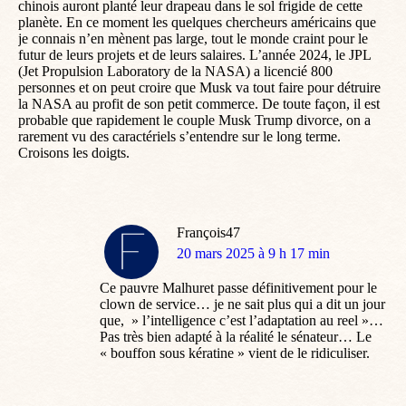
chinois auront planté leur drapeau dans le sol frigide de cette
planète. En ce moment les quelques chercheurs américains que
je connais n’en mènent pas large, tout le monde craint pour le
futur de leurs projets et de leurs salaires. L’année 2024, le JPL
(Jet Propulsion Laboratory de la NASA) a licencié 800
personnes et on peut croire que Musk va tout faire pour détruire
la NASA au profit de son petit commerce. De toute façon, il est
probable que rapidement le couple Musk Trump divorce, on a
rarement vu des caractériels s’entendre sur le long terme.
Croisons les doigts.
François47
dit
20 mars 2025 à 9 h 17 min
:
Ce pauvre Malhuret passe définitivement pour le
clown de service… je ne sait plus qui a dit un jour
que, » l’intelligence c’est l’adaptation au reel »…
Pas très bien adapté à la réalité le sénateur… Le
« bouffon sous kératine » vient de le ridiculiser.