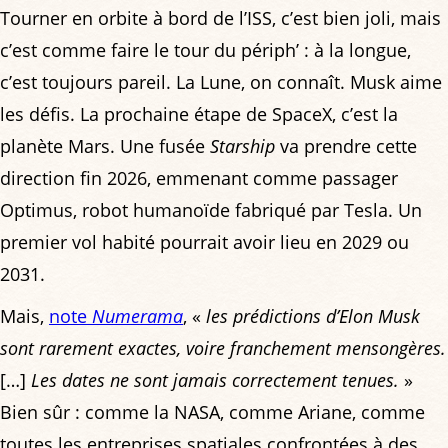
Tourner en orbite à bord de l’ISS, c’est bien joli, mais
c’est comme faire le tour du périph’ : à la longue,
c’est toujours pareil. La Lune, on connaît. Musk aime
les défis. La prochaine étape de SpaceX, c’est la
planète Mars. Une fusée
Starship
va prendre cette
direction fin 2026, emmenant comme passager
Optimus, robot humanoïde fabriqué par Tesla. Un
premier vol habité pourrait avoir lieu en 2029 ou
2031.
Mais,
note
Numerama
, «
les prédictions d’Elon Musk
sont rarement exactes, voire franchement mensongères.
[…]
Les dates ne sont jamais correctement tenues.
»
Bien sûr : comme la NASA, comme Ariane, comme
toutes les entreprises spatiales confrontées à des