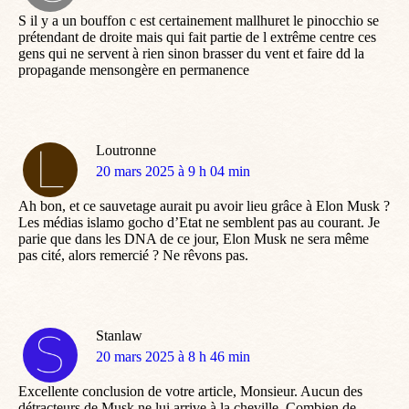
:
S il y a un bouffon c est certainement mallhuret le pinocchio se
prétendant de droite mais qui fait partie de l extrême centre ces
gens qui ne servent à rien sinon brasser du vent et faire dd la
propagande mensongère en permanence
Loutronne
dit
20 mars 2025 à 9 h 04 min
:
Ah bon, et ce sauvetage aurait pu avoir lieu grâce à Elon Musk ?
Les médias islamo gocho d’Etat ne semblent pas au courant. Je
parie que dans les DNA de ce jour, Elon Musk ne sera même
pas cité, alors remercié ? Ne rêvons pas.
Stanlaw
dit
20 mars 2025 à 8 h 46 min
:
Excellente conclusion de votre article, Monsieur. Aucun des
détracteurs de Musk ne lui arrive à la cheville. Combien de