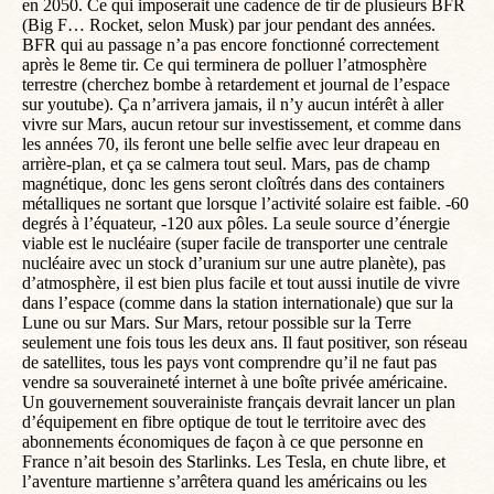
en 2050. Ce qui imposerait une cadence de tir de plusieurs BFR
(Big F… Rocket, selon Musk) par jour pendant des années.
BFR qui au passage n’a pas encore fonctionné correctement
après le 8eme tir. Ce qui terminera de polluer l’atmosphère
terrestre (cherchez bombe à retardement et journal de l’espace
sur youtube). Ça n’arrivera jamais, il n’y aucun intérêt à aller
vivre sur Mars, aucun retour sur investissement, et comme dans
les années 70, ils feront une belle selfie avec leur drapeau en
arrière-plan, et ça se calmera tout seul. Mars, pas de champ
magnétique, donc les gens seront cloîtrés dans des containers
métalliques ne sortant que lorsque l’activité solaire est faible. -60
degrés à l’équateur, -120 aux pôles. La seule source d’énergie
viable est le nucléaire (super facile de transporter une centrale
nucléaire avec un stock d’uranium sur une autre planète), pas
d’atmosphère, il est bien plus facile et tout aussi inutile de vivre
dans l’espace (comme dans la station internationale) que sur la
Lune ou sur Mars. Sur Mars, retour possible sur la Terre
seulement une fois tous les deux ans. Il faut positiver, son réseau
de satellites, tous les pays vont comprendre qu’il ne faut pas
vendre sa souveraineté internet à une boîte privée américaine.
Un gouvernement souverainiste français devrait lancer un plan
d’équipement en fibre optique de tout le territoire avec des
abonnements économiques de façon à ce que personne en
France n’ait besoin des Starlinks. Les Tesla, en chute libre, et
l’aventure martienne s’arrêtera quand les américains ou les