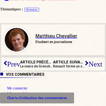
Thématiques :
Ramadan
Matthieu Chevallier
Etudiant en journalisme
ARTICLE PRÉCÉDENT
ARTICLE SUIVANT
Prev
Next
Le maire de Grenoble relance le débat sur le burkini : le feuilleton rebondit depuis 2016
Renault ferme un site à Vaulx-en-Velin (Rhône) et invoque « des zones de trafic et de non-droit clairement défavorables »
VOS COMMENTAIRES
Me connecter
M'inscrire à l'espace commentaire
Charte d'utilisation des commentaires