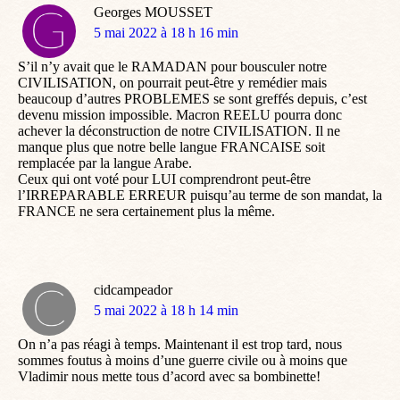
Georges MOUSSET
dit
5 mai 2022 à 18 h 16 min
:
S’il n’y avait que le RAMADAN pour bousculer notre
CIVILISATION, on pourrait peut-être y remédier mais
beaucoup d’autres PROBLEMES se sont greffés depuis, c’est
devenu mission impossible. Macron REELU pourra donc
achever la déconstruction de notre CIVILISATION. Il ne
manque plus que notre belle langue FRANCAISE soit
remplacée par la langue Arabe.
Ceux qui ont voté pour LUI comprendront peut-être
l’IRREPARABLE ERREUR puisqu’au terme de son mandat, la
FRANCE ne sera certainement plus la même.
cidcampeador
dit
5 mai 2022 à 18 h 14 min
:
On n’a pas réagi à temps. Maintenant il est trop tard, nous
sommes foutus à moins d’une guerre civile ou à moins que
Vladimir nous mette tous d’acord avec sa bombinette!