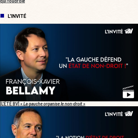
qui foudroie
L'INVITÉ
[L’ÉTÉ BV] «
La gauche organise le non-droit
»