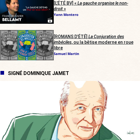
[L’ÉTÉ BV] «
La gauche organise le non-
droit
»
Yann Montero
[ROMANS D’ÉTÉ]
La Conjuration des
imbéciles
, ou la bêtise moderne en roue
libre
Samuel Martin
SIGNÉ DOMINIQUE JAMET