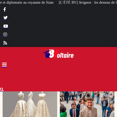
[L’ÉTÉ BV] Avignon : les dessous de l’élection de Raphaël Arnault
Un mai