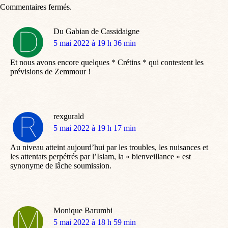
Commentaires fermés.
Du Gabian de Cassidaigne
dit
5 mai 2022 à 19 h 36 min
:
Et nous avons encore quelques * Crétins * qui contestent les
prévisions de Zemmour !
rexgurald
dit
5 mai 2022 à 19 h 17 min
:
Au niveau atteint aujourd’hui par les troubles, les nuisances et
les attentats perpétrés par l’Islam, la « bienveillance » est
synonyme de lâche soumission.
Monique Barumbi
dit
5 mai 2022 à 18 h 59 min