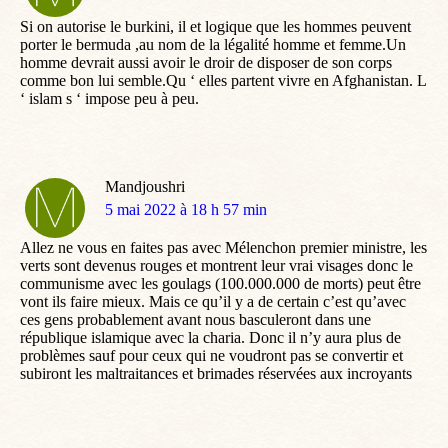
:
Si on autorise le burkini, il et logique que les hommes peuvent
porter le bermuda ,au nom de la légalité homme et femme.Un
homme devrait aussi avoir le droir de disposer de son corps
comme bon lui semble.Qu ‘ elles partent vivre en Afghanistan. L
‘ islam s ‘ impose peu à peu.
Mandjoushri
dit
5 mai 2022 à 18 h 57 min
:
Allez ne vous en faites pas avec Mélenchon premier ministre, les
verts sont devenus rouges et montrent leur vrai visages donc le
communisme avec les goulags (100.000.000 de morts) peut être
vont ils faire mieux. Mais ce qu’il y a de certain c’est qu’avec
ces gens probablement avant nous basculeront dans une
république islamique avec la charia. Donc il n’y aura plus de
problèmes sauf pour ceux qui ne voudront pas se convertir et
subiront les maltraitances et brimades réservées aux incroyants