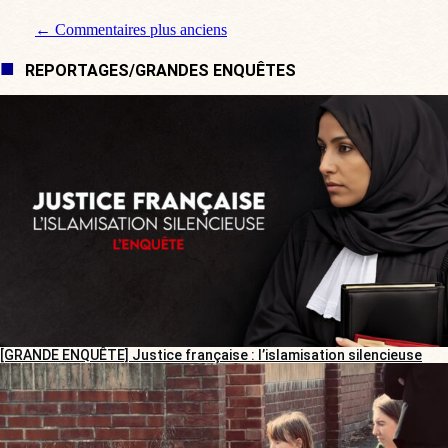
Navigation de commentaire
← Commentaires plus anciens
REPORTAGES/GRANDES ENQUÊTES
[GRANDE ENQUÊTE] Justice française : l’islamisation silencieuse