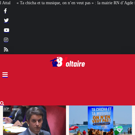
on n’en veut pas » : la mairie RN d’Agde face à la meute « antiraciste »
La 