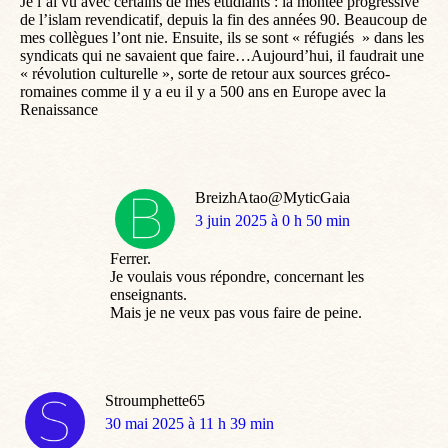
Je l’ai vu avec certains de mes étudiants : la montée progressive
de l’islam revendicatif, depuis la fin des années 90. Beaucoup de
mes collègues l’ont nie. Ensuite, ils se sont « réfugiés » dans les
syndicats qui ne savaient que faire…Aujourd’hui, il faudrait une
« révolution culturelle », sorte de retour aux sources gréco-
romaines comme il y a eu il y a 500 ans en Europe avec la
Renaissance
BreizhAtao@MyticGaia
dit
3 juin 2025 à 0 h 50 min
:
Ferrer.
Je voulais vous répondre, concernant les
enseignants.
Mais je ne veux pas vous faire de peine.
Stroumphette65
dit
30 mai 2025 à 11 h 39 min
: