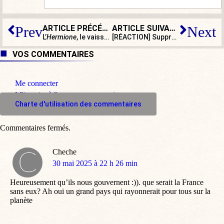
ARTICLE PRÉCÉDENT
ARTICLE SUIVANT
Prev
Next
L’
Hermione
, le vaisseau de la liberté en péril
[RÉACTION] Suppression des ZFE :
VOS COMMENTAIRES
Me connecter
M'inscrire à l'espace commentaire
Charte d'utilisation des commentaires
Commentaires fermés.
Cheche
dit
30 mai 2025 à 22 h 26 min
:
Heureusement qu’ils nous gouvernent :)). que serait la France
sans eux? Ah oui un grand pays qui rayonnerait pour tous sur la
planète