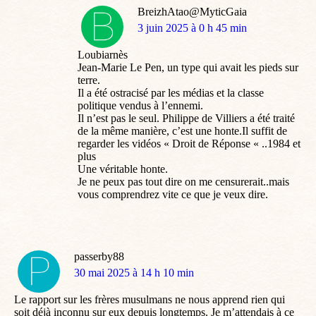
BreizhAtao@MyticGaia
dit
3 juin 2025 à 0 h 45 min
:
Loubiarnès
Jean-Marie Le Pen, un type qui avait les pieds sur
terre.
Il a été ostracisé par les médias et la classe
politique vendus à l’ennemi.
Il n’est pas le seul. Philippe de Villiers a été traité
de la même manière, c’est une honte.Il suffit de
regarder les vidéos « Droit de Réponse « ..1984 et
plus
Une véritable honte.
Je ne peux pas tout dire on me censurerait..mais
vous comprendrez vite ce que je veux dire.
passerby88
dit
30 mai 2025 à 14 h 10 min
:
Le rapport sur les frères musulmans ne nous apprend rien qui
soit déjà inconnu sur eux depuis longtemps. Je m’attendais à ce