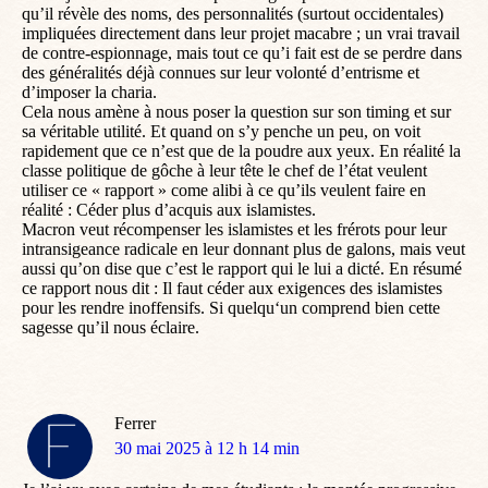
qu’il révèle des noms, des personnalités (surtout occidentales)
impliquées directement dans leur projet macabre ; un vrai travail
de contre-espionnage, mais tout ce qu’i fait est de se perdre dans
des généralités déjà connues sur leur volonté d’entrisme et
d’imposer la charia.
Cela nous amène à nous poser la question sur son timing et sur
sa véritable utilité. Et quand on s’y penche un peu, on voit
rapidement que ce n’est que de la poudre aux yeux. En réalité la
classe politique de gôche à leur tête le chef de l’état veulent
utiliser ce « rapport » come alibi à ce qu’ils veulent faire en
réalité : Céder plus d’acquis aux islamistes.
Macron veut récompenser les islamistes et les frérots pour leur
intransigeance radicale en leur donnant plus de galons, mais veut
aussi qu’on dise que c’est le rapport qui le lui a dicté. En résumé
ce rapport nous dit : Il faut céder aux exigences des islamistes
pour les rendre inoffensifs. Si quelqu‘un comprend bien cette
sagesse qu’il nous éclaire.
Ferrer
dit
30 mai 2025 à 12 h 14 min
: