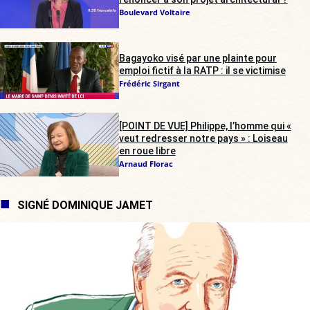
Boulevard Voltaire
Bagayoko visé par une plainte pour
emploi fictif à la RATP : il se victimise
Frédéric Sirgant
[POINT DE VUE] Philippe, l’homme qui «
veut redresser notre pays » : Loiseau
en roue libre
Arnaud Florac
SIGNÉ DOMINIQUE JAMET