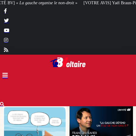
on-droit
»
[VOTRE AVIS] Yaël Braun-Pivet doit-elle renoncer à son projet a