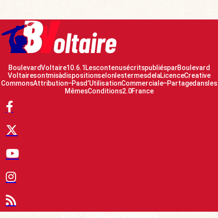
Boulevard Voltaire 10.6.1 Les contenus écrits publiés par Boulevard
Voltaire sont mis à disposition selon les termes de la Licence Creative
Commons Attribution – Pas d’Utilisation Commerciale – Partage dans les
Mêmes Conditions 2.0 France
© 2007-2026 Boulevard Voltaire