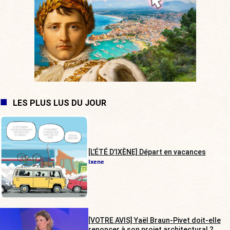
LES PLUS LUS DU JOUR
[L’ÉTÉ D’IXÈNE] Départ en vacances
Ixene
[VOTRE AVIS] Yaël Braun-Pivet doit-elle
renoncer à son projet architectural ?