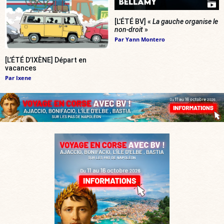
[L’ÉTÉ BV] «
La gauche organise le
non-droit
»
Par
Yann Montero
[L’ÉTÉ D’IXÈNE] Départ en
vacances
Par
Ixene