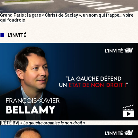
Grand Paris : la gare « Christ de Saclay », un nom qui frappe… voire
qui foudroie
L'INVITÉ
[L’ÉTÉ BV] «
La gauche organise le non-droit
»