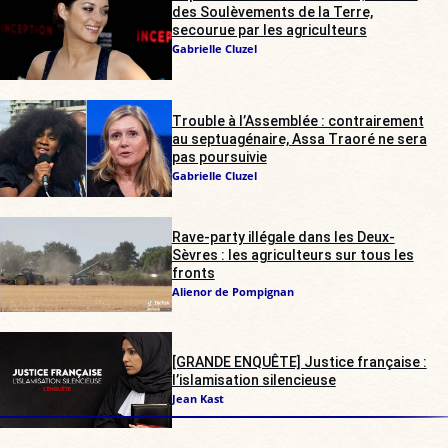
des Soulèvements de la Terre,
secourue par les agriculteurs
Gabrielle Cluzel
Trouble à l’Assemblée : contrairement
au septuagénaire, Assa Traoré ne sera
pas poursuivie
Gabrielle Cluzel
Rave-party illégale dans les Deux-
Sèvres : les agriculteurs sur tous les
fronts
Alienor de Pompignan
[GRANDE ENQUÊTE] Justice française :
l’islamisation silencieuse
Jean Kast