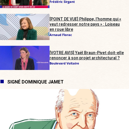
Frédéric Sirgant
[POINT DE VUE] Philippe, l’homme qui «
veut redresser notre pays » : Loiseau
en roue libre
Arnaud Florac
[VOTRE AVIS] Yaël Braun-Pivet doit-elle
renoncer à son projet architectural ?
Boulevard Voltaire
SIGNÉ DOMINIQUE JAMET