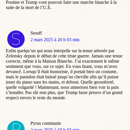
Poutine et Trump vont pouvoir faire une marche blanche à la
suite de la mort de l’U.E.
Stouff
dit
2 mars 2025 à 20 h 03 min
:
Enfin quelqu’un qui nous interpelle sur la tenue arborée par
Zelensky depuis le début de cette triste guerre. Jamais une tenue
correcte, même à la Maison Blanche. J’ai exactement le même
sentiment que vous, sur ce sujet. En vous lisant, vous m’avez
devancé. Lorsqu’il était humoriste, il portait bien un costume,
mais le pantalon était baissé jusqu’au cheville afin qu’il puisse
jouer du piano sans les mains, et debout. Quelle grossièreté,
quelle vulgarité ! Maintenant, nous aimerions bien voir la paix
s’installer. Pas sûr non plus, que Trump fasse preuve d’un grand
respect envers le reste du monde.
Pyrus communis
dit
2 mars 2025 à 19 h 03 min