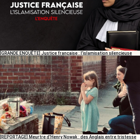
[GRANDE ENQUÊTE] Justice française : l’islamisation silencieuse
[REPORTAGE] Meurtre d’Henry Nowak : des Anglais entre tristesse