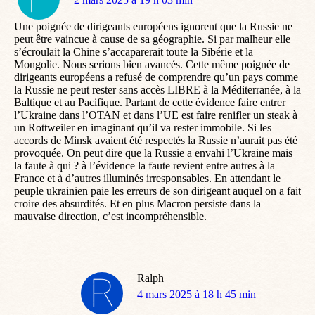
:
Une poignée de dirigeants européens ignorent que la Russie ne
peut être vaincue à cause de sa géographie. Si par malheur elle
s’écroulait la Chine s’accaparerait toute la Sibérie et la
Mongolie. Nous serions bien avancés. Cette même poignée de
dirigeants européens a refusé de comprendre qu’un pays comme
la Russie ne peut rester sans accès LIBRE à la Méditerranée, à la
Baltique et au Pacifique. Partant de cette évidence faire entrer
l’Ukraine dans l’OTAN et dans l’UE est faire renifler un steak à
un Rottweiler en imaginant qu’il va rester immobile. Si les
accords de Minsk avaient été respectés la Russie n’aurait pas été
provoquée. On peut dire que la Russie a envahi l’Ukraine mais
la faute à qui ? à l’évidence la faute revient entre autres à la
France et à d’autres illuminés irresponsables. En attendant le
peuple ukrainien paie les erreurs de son dirigeant auquel on a fait
croire des absurdités. Et en plus Macron persiste dans la
mauvaise direction, c’est incompréhensible.
Ralph
dit
4 mars 2025 à 18 h 45 min
: