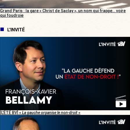
Grand Paris : la gare « Christ de Saclay », un nom qui frappe… voire
qui foudroie
L'INVITÉ
[L’ÉTÉ BV] «
La gauche organise le non-droit
»