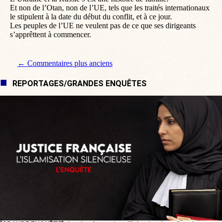
Et non de l’Otan, non de l’UE, tels que les traités internationaux
le stipulent à la date du début du conflit, et à ce jour.
Les peuples de l’UE ne veulent pas de ce que ses dirigeants
s’apprêttent à commencer.
Navigation de commentaire
← Commentaires plus anciens
REPORTAGES/GRANDES ENQUÊTES