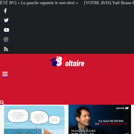
on-droit
»
[VOTRE AVIS] Yaël Braun-Pivet doit-elle renoncer à son projet ar