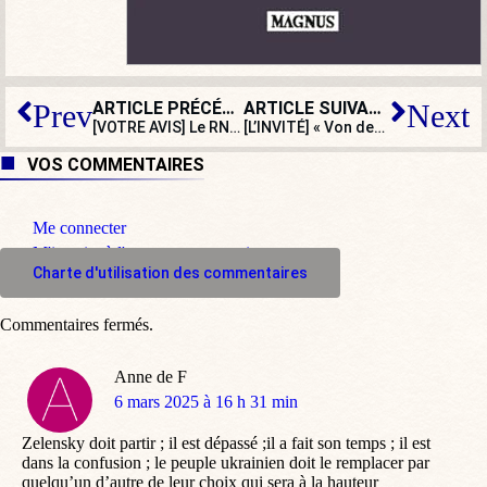
ARTICLE PRÉCÉDENT
ARTICLE SUIVANT
Prev
Next
[VOTRE AVIS] Le RN a-t-il raison de se tenir à distance de Trump ?
[L’INVITÉ] « Von der Leyen et la Commission européenne décident de tout »
VOS COMMENTAIRES
Me connecter
M'inscrire à l'espace commentaire
Charte d'utilisation des commentaires
Commentaires fermés.
Anne de F
dit
6 mars 2025 à 16 h 31 min
:
Zelensky doit partir ; il est dépassé ;il a fait son temps ; il est
dans la confusion ; le peuple ukrainien doit le remplacer par
quelqu’un d’autre de leur choix qui sera à la hauteur