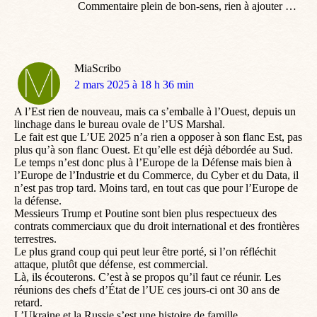
Commentaire plein de bon-sens, rien à ajouter …
MiaScribo
dit
2 mars 2025 à 18 h 36 min
:
A l’Est rien de nouveau, mais ca s’emballe à l’Ouest, depuis un
linchage dans le bureau ovale de l’US Marshal.
Le fait est que L’UE 2025 n’a rien a opposer à son flanc Est, pas
plus qu’à son flanc Ouest. Et qu’elle est déjà débordée au Sud.
Le temps n’est donc plus à l’Europe de la Défense mais bien à
l’Europe de l’Industrie et du Commerce, du Cyber et du Data, il
n’est pas trop tard. Moins tard, en tout cas que pour l’Europe de
la défense.
Messieurs Trump et Poutine sont bien plus respectueux des
contrats commerciaux que du droit international et des frontières
terrestres.
Le plus grand coup qui peut leur être porté, si l’on réfléchit
attaque, plutôt que défense, est commercial.
Là, ils écouterons. C’est à se propos qu’il faut ce réunir. Les
réunions des chefs d’État de l’UE ces jours-ci ont 30 ans de
retard.
L’Ukraine et la Russie s’est une histoire de famille.