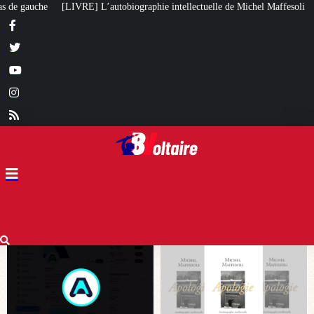
aphie intellectuelle de Michel Maffesoli
Pour regagner son influence en Af