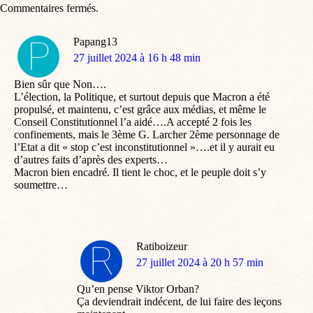
Commentaires fermés.
Papang13
dit
27 juillet 2024 à 16 h 48 min
:
Bien sûr que Non….
L’élection, la Politique, et surtout depuis que Macron a été
propulsé, et maintenu, c’est grâce aux médias, et même le
Conseil Constitutionnel l’a aidé….A accepté 2 fois les
confinements, mais le 3ème G. Larcher 2ème personnage de
l’Etat a dit « stop c’est inconstitutionnel »….et il y aurait eu
d’autres faits d’après des experts…
Macron bien encadré. Il tient le choc, et le peuple doit s’y
soumettre…
Ratiboizeur
dit
27 juillet 2024 à 20 h 57 min
:
Qu’en pense Viktor Orban?
Ça deviendrait indécent, de lui faire des leçons