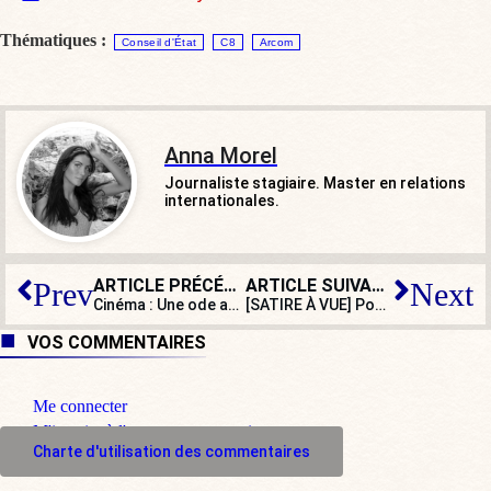
Thématiques :
Conseil d'État
C8
Arcom
Anna Morel
Journaliste stagiaire. Master en relations
internationales.
ARTICLE PRÉCÉDENT
ARTICLE SUIVANT
Prev
Next
Cinéma : Une ode américaine, la vie de J. D. Vance, colistier de Donald Trump
[SATIRE À VUE] Pour les JO, un homme s’enferme dans une bouteille !
VOS COMMENTAIRES
Me connecter
M'inscrire à l'espace commentaire
Charte d'utilisation des commentaires