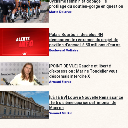
Cyclisme féminin et dopage : le
profilage du soutien-gorge en question
Marie Delarue
Palais Bourbon : des élus RN
demandent le réexamen du projet de
pavillon d’accueil à 50 millions d’euros
Boulevard Voltaire
[POINT DE VUE] Gauche et liberté
d’expression : Marine Tondelier veut
désormais interdire X
Arnaud Florac
[L’ÉTÉ BV] Louvre Nouvelle Renaissance
: le troisième caprice patrimonial de
Macron
Samuel Martin