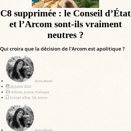
C8 supprimée : le Conseil d’État
et l’Arcom sont-ils vraiment
neutres ?
Qui croira que la décision de l'Arcom est apolitique ?
Anna Morel
26 juillet 2024
Articles
,
Justice
,
Politique
Conseil d'État
,
C8
,
Arcom
Anna Morel