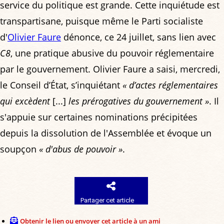
service du politique est grande. Cette inquiétude est
transpartisane, puisque même le Parti socialiste
d'
Olivier Faure
dénonce, ce 24 juillet, sans lien avec
C8
, une pratique abusive du pouvoir réglementaire
par le gouvernement. Olivier Faure a saisi, mercredi,
le Conseil d’État, s’inquiétant
« d’actes réglementaires
qui excèdent
[...]
les prérogatives du gouvernement »
. Il
s'appuie sur certaines nominations précipitées
depuis la dissolution de l'Assemblée et évoque un
soupçon
« d'abus de pouvoir »
.
Partager cet article
Obtenir le lien ou envoyer cet article à un ami