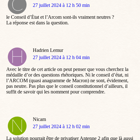
dit
27 juillet 2024 à 12 h 50 min
:
le Conseil d’État et l’Arcom sont-ils vraiment neutres ?
La réponse est dans la question.
Hadrien Lemur
dit
27 juillet 2024 à 12 h 04 min
:
Avec le titre de cet article on peut penser que vous cherchez la
médaille d’or des questions rhétoriques. Ni le conseil d’état, ni
l’ARCOM (quasi anagramme de Macron) ne sont, évidement,
pas neutre. Pas plus que le conseil constitutionnel d’ailleurs, il
suffit de savoir qui les nomment pour comprendre.
Nicam
dit
27 juillet 2024 à 12 h 02 min
:
La solution pourrait être de privatiser Antenne 2 afin que là aussi