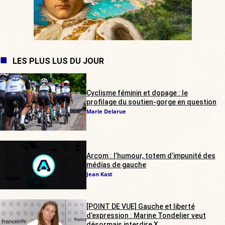
LES PLUS LUS DU JOUR
Cyclisme féminin et dopage : le
profilage du soutien-gorge en question
Marie Delarue
Arcom : l’humour, totem d’impunité des
médias de gauche
Jean Kast
[POINT DE VUE] Gauche et liberté
d’expression : Marine Tondelier veut
désormais interdire X