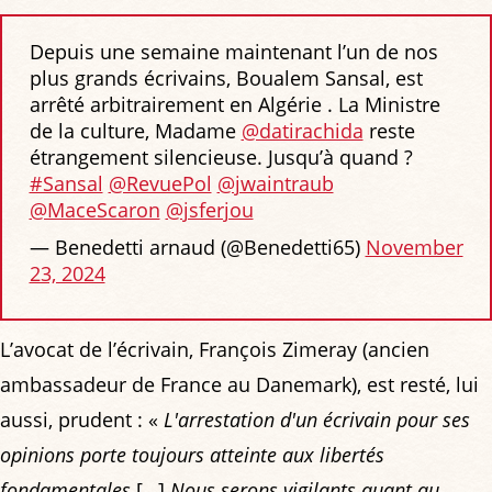
Depuis une semaine maintenant l’un de nos
plus grands écrivains, Boualem Sansal, est
arrêté arbitrairement en Algérie . La Ministre
de la culture, Madame
@datirachida
reste
étrangement silencieuse. Jusqu’à quand ?
#Sansal
@RevuePol
@jwaintraub
@MaceScaron
@jsferjou
— Benedetti arnaud (@Benedetti65)
November
23, 2024
L’avocat de l’écrivain, François Zimeray (ancien
ambassadeur de France au Danemark), est resté, lui
aussi, prudent : «
L'arrestation d'un écrivain pour ses
opinions porte toujours atteinte aux libertés
fondamentales
[…]
Nous serons vigilants quant au