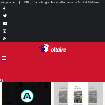
hie intellectuelle de Michel Maffesoli
Pour regagner son influence en Afr