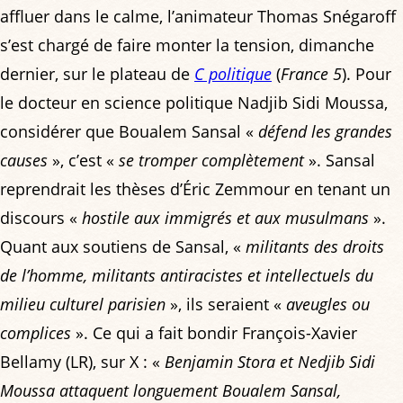
affluer dans le calme, l’animateur Thomas Snégaroff
s’est chargé de faire monter la tension, dimanche
dernier, sur le plateau de
C politique
(
France 5
). Pour
le docteur en science politique Nadjib Sidi Moussa,
considérer que Boualem Sansal «
défend les grandes
causes
», c’est «
se tromper complètement
». Sansal
reprendrait les thèses d’Éric Zemmour en tenant un
discours «
hostile aux immigrés et aux musulmans
».
Quant aux soutiens de Sansal, «
militants des droits
de l’homme, militants antiracistes et intellectuels du
milieu culturel parisien
», ils seraient «
aveugles ou
complices
». Ce qui a fait bondir François-Xavier
Bellamy (LR), sur X : «
Benjamin Stora et Nedjib Sidi
Moussa attaquent longuement Boualem Sansal,