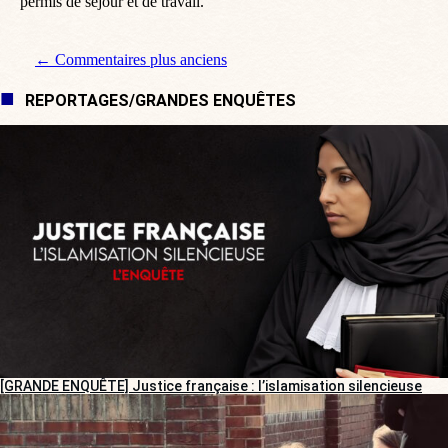
permis de séjour et de travail.
Navigation de commentaire
← Commentaires plus anciens
REPORTAGES/GRANDES ENQUÊTES
[GRANDE ENQUÊTE] Justice française : l’islamisation silencieuse