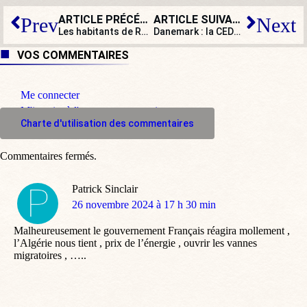
ARTICLE PRÉCÉDENT
ARTICLE SUIVANT
Prev
Next
Les habitants de Rognac (Bouches-du-Rhône) élisent un maire RN
Danemark : la CEDH condamne l’État danois qui a expulsé un trafiquant irakien !
VOS COMMENTAIRES
Me connecter
M'inscrire à l'espace commentaire
Charte d'utilisation des commentaires
Commentaires fermés.
Patrick Sinclair
dit
26 novembre 2024 à 17 h 30 min
:
Malheureusement le gouvernement Français réagira mollement ,
l’Algérie nous tient , prix de l’énergie , ouvrir les vannes
migratoires , …..