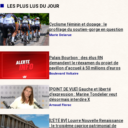
LES PLUS LUS DU JOUR
Cyclisme féminin et dopage : le
profilage du soutien-gorge en question
Marie Delarue
Palais Bourbon : des élus RN
demandent le réexamen du projet de
pavillon d’accueil à 50 millions d’euros
Boulevard Voltaire
[POINT DE VUE] Gauche et liberté
d’expression : Marine Tondelier veut
désormais interdire X
Arnaud Florac
[L’ÉTÉ BV] Louvre Nouvelle Renaissance
: le troisième caprice patrimonial de