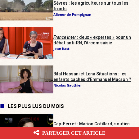
Sèvres : les agriculteurs sur tous les
fronts
Alienor de Pompignan
France Inter
: deux « expertes » pour un
débat anti-RN, l’Arcom saisie
Jean Kast
Bilal Hassani et Lena Situations : les
enfants cachés d’Emmanuel Macron ?
Nicolas Gauthier
LES PLUS LUS DU MOIS
Cap-Ferret : Marion Cotillard, soutien
des Soulèvements de la Terre,
PARTAGER CET ARTICLE
secourue par les agriculteurs