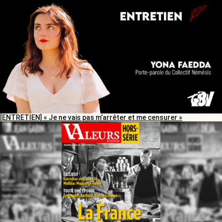
[ENTRETIEN] « Je ne vais pas m’arrêter et me censurer »