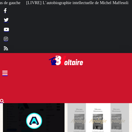
hie intellectuelle de Michel Maffesoli
Pour regagner son influence en Afr