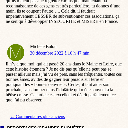
qu’ils n’aient pas à le regretter car jusqu’à maintenant, la
reconnaissance de ces gens est très particulière, tu donnes d’une
main, ils te coupent l’autre….. Cela dit, il faudrait
impérativement CESSER de subventionner ces associations, ça
ne sert qu’à développer INSECURITE et MISERE en France.
Michele Balon
dit
30 décembre 2022 à 10 h 47 min
:
Il n’y a que moi, qui ait passé 20 ans dans le Maine et Loire, que
cette histoire étonnera ? Je ne dis pas qu’elle ne peut pas se
passer ailleurs mais j’ai vu de près, sans les fréquenter, toutes ces
bonnes âmes, avides de gagner leur paradis sur terre en
pratiquant les « bonnes oeuvres ». Certes, il faut aider son
prochain, sans tomber dans l’idolâtrie qui mène souvent à la
bêtise crasse. Cet article est excellent et décrit parfaitement ce
que j’ai pu observer.
Navigation de commentaire
← Commentaires plus anciens