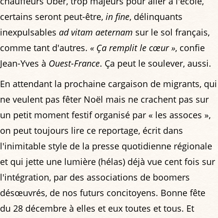
chauffeurs Uber, trop majeurs pour aller à l'école,
certains seront peut-être,
in fine
, délinquants
inexpulsables
ad vitam aeternam
sur le sol français,
comme tant d'autres.
« Ça remplit le cœur »
, confie
Jean-Yves à
Ouest-France
. Ça peut le soulever, aussi.
En attendant la prochaine cargaison de migrants, qui
ne veulent pas fêter Noël mais ne crachent pas sur
un petit moment festif organisé par « les assoces »,
on peut toujours lire ce reportage, écrit dans
l'inimitable style de la presse quotidienne régionale
et qui jette une lumière (hélas) déjà vue cent fois sur
l'intégration, par des associations de boomers
désœuvrés, de nos futurs concitoyens. Bonne fête
du 28 décembre à elles et eux toutes et tous. Et