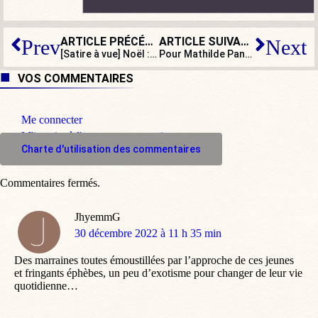
ARTICLE PRÉCÉDENT
ARTICLE SUIVANT
Prev
Next
[Satire à vue] Noël : un maire écolo s’envole pour New York
Pour Mathilde Panot, il y a identités et identités
VOS COMMENTAIRES
Me connecter
M'inscrire à l'espace commentaire
Charte d'utilisation des commentaires
Commentaires fermés.
JhyemmG
dit
30 décembre 2022 à 11 h 35 min
:
Des marraines toutes émoustillées par l’approche de ces jeunes
et fringants éphèbes, un peu d’exotisme pour changer de leur vie
quotidienne…