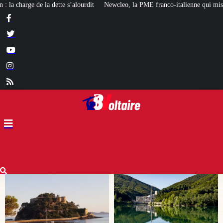
ewcleo, la PME franco-italienne qui mise sur l’avenir du « mini nucléaire »