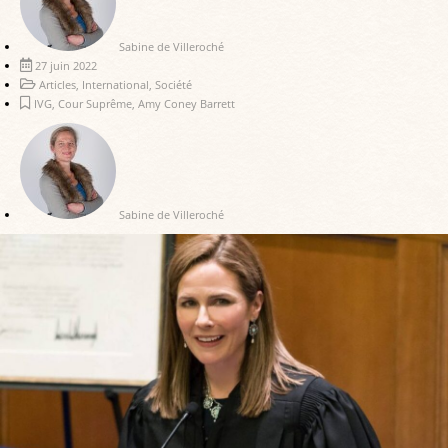
Sabine de Villeroché
27 juin 2022
Articles
,
International
,
Société
IVG
,
Cour Suprême
,
Amy Coney Barrett
Sabine de Villeroché