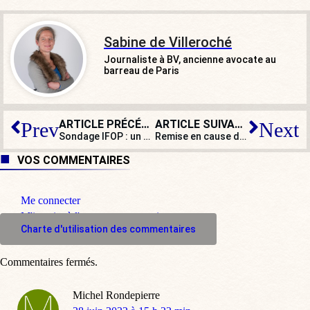
Sabine de Villeroché
Journaliste à BV, ancienne avocate au
barreau de Paris
ARTICLE PRÉCÉDENT
ARTICLE SUIVANT
Prev
Next
Sondage IFOP : un Français sur cinq ne sait plus rien du Christ et de la Vierge Marie…
Remise en cause de l’IVG : la France est loin de l’Amérique
VOS COMMENTAIRES
Me connecter
M'inscrire à l'espace commentaire
Charte d'utilisation des commentaires
Commentaires fermés.
Michel Rondepierre