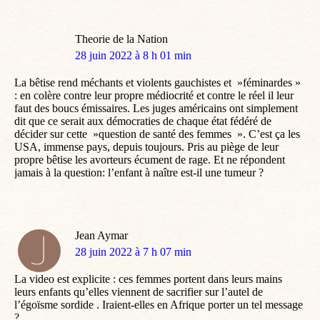
Theorie de la Nation
dit
28 juin 2022 à 8 h 01 min
:
La bêtise rend méchants et violents gauchistes et »féminardes »
: en colère contre leur propre médiocrité et contre le réel il leur
faut des boucs émissaires. Les juges américains ont simplement
dit que ce serait aux démocraties de chaque état fédéré de
décider sur cette »question de santé des femmes ». C’est ça les
USA, immense pays, depuis toujours. Pris au piège de leur
propre bêtise les avorteurs écument de rage. Et ne répondent
jamais à la question: l’enfant à naître est-il une tumeur ?
Jean Aymar
dit
28 juin 2022 à 7 h 07 min
:
La video est explicite : ces femmes portent dans leurs mains
leurs enfants qu’elles viennent de sacrifier sur l’autel de
l’égoïsme sordide . Iraient-elles en Afrique porter un tel message
?