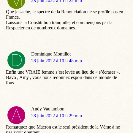
dit
28 juin 2022 à 15 h 22 min
:
Que je sache, le spectre de la Renonciation ne se profile pas en
France.
Laissons la Constitution tranquille, et commençons par la
Respecter en de nombreux domaines.
Dominique Montillot
dit
28 juin 2022 à 10 h 48 min
:
Enfin une VRAIE femme s’est levée au lieu de « s’écraser ».
Bavo , Amy , vous nous redonnez espoir dans ce monde de
fous…
Andy Vaujambon
dit
28 juin 2022 à 10 h 29 min
:
Remarquez que Macron est le seul président de la Vème à ne
pas avoir d’enfant…