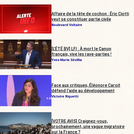
Affaire de la tête de cochon : Éric Ciotti
veut se constituer partie civile
Boulevard Voltaire
[L’ÉTÉ BV] LFI : À mort le Canon
français, vive les rave-parties !
Yves-Marie Sévillia
Face aux critiques, Éléonore Caroit
défend l’aide au développement
Victoire Riquetti
[VOTRE AVIS] Craignez-vous,
prochainement, une vague migratoire
sur la France ?