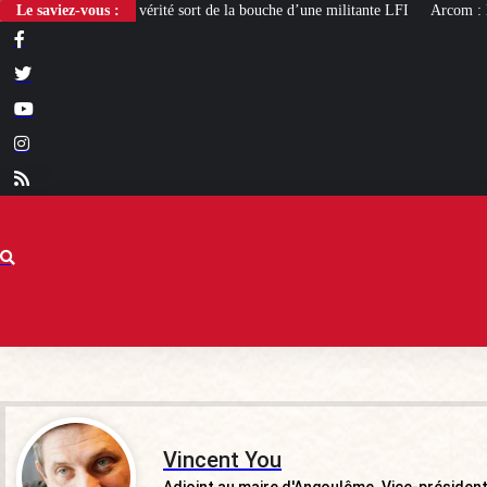
 quand la vérité sort de la bouche d’une militante LFI
Le saviez-vous :
Arcom : l’humour,
Vincent You
Adjoint au maire d'Angoulême. Vice-présiden