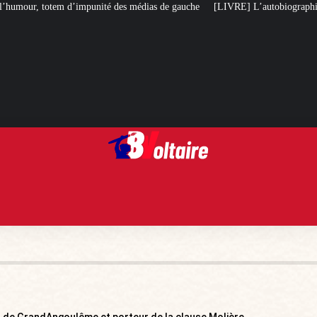
 totem d’impunité des médias de gauche
[LIVRE] L’autobiographie intellect
t de GrandAngoulême et porteur de la clause Molière