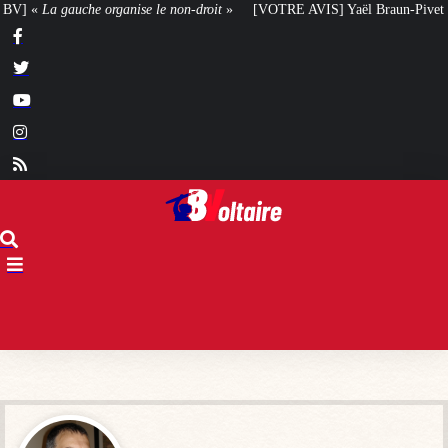
e le non-droit
»
[VOTRE AVIS] Yaël Braun-Pivet doit-elle renoncer à son pr